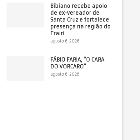
Bibiano recebe apoio
de ex-vereador de
Santa Cruz e fortalece
presença na região do
Trairi
agosto 6, 2026
FÁBIO FARIA, “O CARA
DO VORCARO”
agosto 6, 2026