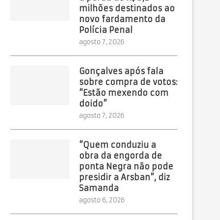
milhões destinados ao
novo fardamento da
Polícia Penal
agosto 7, 2026
Gonçalves após fala
sobre compra de votos:
“Estão mexendo com
doido”
agosto 7, 2026
“Quem conduziu a
obra da engorda de
ponta Negra não pode
presidir a Arsban”, diz
Samanda
agosto 6, 2026