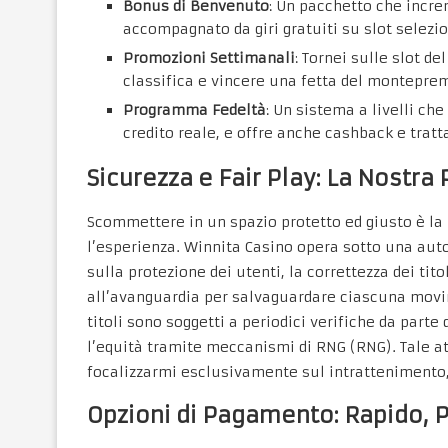
Bonus di Benvenuto
: Un pacchetto che incre
accompagnato da giri gratuiti su slot selezi
Promozioni Settimanali
: Tornei sulle slot d
classifica e vincere una fetta del monteprem
Programma Fedeltà
: Un sistema a livelli ch
credito reale, e offre anche cashback e tratt
Sicurezza e Fair Play: La Nostr
Scommettere in un spazio protetto ed giusto è la
l’esperienza. Winnita Casino opera sotto una auto
sulla protezione dei utenti, la correttezza dei tit
all’avanguardia per salvaguardare ciascuna movim
titoli sono soggetti a periodici verifiche da parte
l’equità tramite meccanismi di RNG (RNG). Tale a
focalizzarmi esclusivamente sul intrattenimento,
Opzioni di Pagamento: Rapido, P