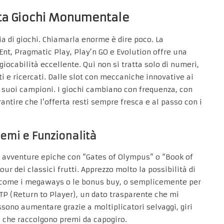
olta Giochi Monumentale
ria di giochi. Chiamarla enorme è dire poco. La
Ent, Pragmatic Play, Play’n GO e Evolution offre una
giocabilità eccellente. Qui non si tratta solo di numeri,
i e ricercati. Dalle slot con meccaniche innovative ai
 i suoi campioni. I giochi cambiano con frequenza, con
ntire che l’offerta resti sempre fresca e al passo con i
emi e Funzionalità
 avventure epiche con “Gates of Olympus” o “Book of
ur dei classici frutti. Apprezzo molto la possibilità di
ali come i megaways o le bonus buy, o semplicemente per
TP (Return to Player), un dato trasparente che mi
ssono aumentare grazie a moltiplicatori selvaggi, giri
vi che raccolgono premi da capogiro.