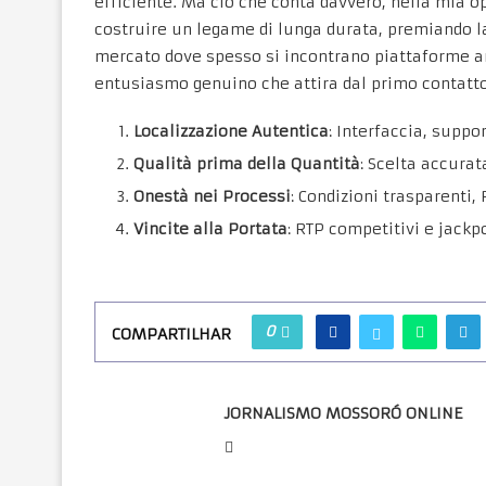
efficiente. Ma ciò che conta davvero, nella mia op
costruire un legame di lunga durata, premiando la
mercato dove spesso si incontrano piattaforme an
entusiasmo genuino che attira dal primo contatto
Localizzazione Autentica
: Interfaccia, suppo
Qualità prima della Quantità
: Scelta accurat
Onestà nei Processi
: Condizioni trasparenti,
Vincite alla Portata
: RTP competitivi e jackp
0
COMPARTILHAR
JORNALISMO MOSSORÓ ONLINE