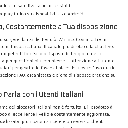
avolo e le sale live sono accessibili.
eplay fluido su dispositivi iOS e Android.
ano, Costantemente a Tua disposizione
o sorgere domande. Per ciò, Winnita Casino offre un
e in lingua italiana. Il canale più diretto è la chat live,
 competenti forniscono risposte in tempo reale. In
ata per questioni più complesse. L’attenzione all’utente
diati per gestire le fasce di picco del nostro fuso orario.
 sezione FAQ, organizzata e piena di risposte pratiche su
Parla con i Utenti Italiani
a dei giocatori italiani non è fortuita. È il prodotto di
ioco di eccellente livello e costantemente aggiornata,
calizzata, promozioni sincere e un servizio clienti