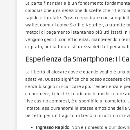
La parte finanziaria è un fondamento fondamentale
disposizione una selezione di scelte che rifletton
rapide e tutelate. Posso depositare con semplicit
wallet comuni come Skrill e Neteller, o tramite bo
metodi di pagamento istantaneo più utilizzati in I
vengono gestiti con efficienza, mantenendo i temp
criptato, per la totale sicurezza dei dati personali
Esperienza da Smartphone: Il Ca
La libertà di giocare dove e quando voglio è una 
adattiva. Questo significa che posso accedere di
senza bisogno di scaricare app. L’esperienza è pe
da premere, i giochi si caricano in modo celere an
live casino compresi, è disponibile al completo. L
intatte, assicurandomi la stessa emozione della 
perfetto per un tragitto in treno o un attimo di sv
Ingresso Rapido
: Non è richiesto alcun downl