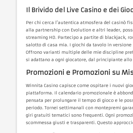
Il Brivido del Live Casino e dei Gi
Per chi cerca l’autentica atmosfera del casinò fis
alla partnership con Evolution e altri leader, poss
streaming HD. Partecipo a partite di blackjack, ro
salotto di casa mia. I giochi da tavolo in versi
Offrono varianti multiple delle mie discipline pre
si adattano a ogni giocatore, dal principiante al
Promozioni e Promozioni su Misur
Winnita Casino capisce come ospitare i nuovi gioca
piattaforma. Il calendario promozionale è abbonda
pensata per prolungare il tempo di gioco e le possi
periodo. Tornei settimanali con montepremi garanti
giri gratuiti tematici sono frequenti. Ogni promozi
scommessa giusti e trasparenti. Questo approccio