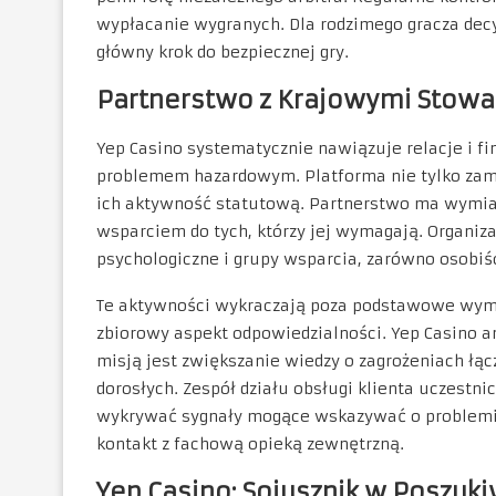
wypłacanie wygranych. Dla rodzimego gracza decyz
główny krok do bezpiecznej gry.
Partnerstwo z Krajowymi Stowa
Yep Casino systematycznie nawiązuje relacje i f
problemem hazardowym. Platforma nie tylko zamie
ich aktywność statutową. Partnerstwo ma wymia
wsparciem do tych, którzy jej wymagają. Organ
psychologiczne i grupy wsparcia, zarówno osobiści
Te aktywności wykraczają poza podstawowe wym
zbiorowy aspekt odpowiedzialności. Yep Casino an
misją jest zwiększanie wiedzy o zagrożeniach łą
dorosłych. Zespół działu obsługi klienta uczest
wykrywać sygnały mogące wskazywać o problemie.
kontakt z fachową opieką zewnętrzną.
Yep Casino: Sojusznik w Poszu