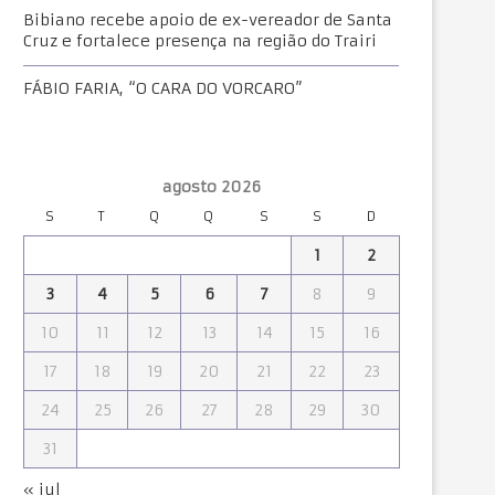
Bibiano recebe apoio de ex-vereador de Santa
Cruz e fortalece presença na região do Trairi
FÁBIO FARIA, “O CARA DO VORCARO”
agosto 2026
S
T
Q
Q
S
S
D
1
2
3
4
5
6
7
8
9
10
11
12
13
14
15
16
17
18
19
20
21
22
23
24
25
26
27
28
29
30
31
« jul