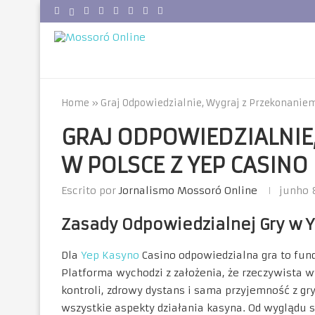
Home
»
Graj Odpowiedzialnie, Wygraj z Przekonaniem
GRAJ ODPOWIEDZIALNIE
W POLSCE Z YEP CASINO
Escrito por
Jornalismo Mossoró Online
junho 
Zasady Odpowiedzialnej Gry w 
Dla
Yep Kasyno
Casino odpowiedzialna gra to fund
Platforma wychodzi z założenia, że rzeczywista w
kontroli, zdrowy dystans i sama przyjemność z gry
wszystkie aspekty działania kasyna. Od wyglądu 