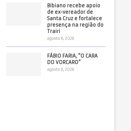
Bibiano recebe apoio
de ex-vereador de
Santa Cruz e fortalece
presença na região do
Trairi
agosto 6, 2026
FÁBIO FARIA, “O CARA
DO VORCARO”
agosto 6, 2026