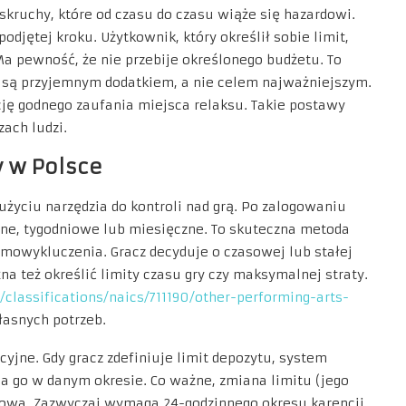
kruchy, które od czasu do czasu wiąże się hazardowi.
jętej kroku. Użytkownik, który określił sobie limit,
Ma pewność, że nie przebije określonego budżetu. To
ra są przyjemnym dodatkiem, a nie celem najważniejszym.
cję godnego zaufania miejsca relaksu. Takie postawy
zach ludzi.
y w Polsce
życiu narzędzia do kontroli nad grą. Po zalogowaniu
nne, tygodniowe lub miesięczne. To skuteczna metoda
amowykluczenia. Gracz decyduje o czasowej lub stałej
 też określić limity czasu gry czy maksymalnej straty.
classifications/naics/711190/other-performing-arts-
łasnych potrzeb.
yjne. Gdy gracz zdefiniuje limit depozytu, system
a go w danym okresie. Co ważne, zmiana limitu (jego
towa. Zazwyczaj wymaga 24-godzinnego okresu karencji.