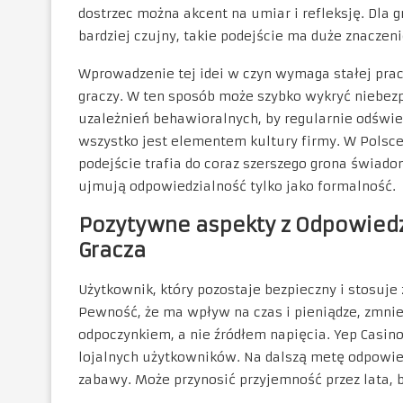
dostrzec można akcent na umiar i refleksję. Dla gr
bardziej czujny, takie podejście ma duże znaczeni
Wprowadzenie tej idei w czyn wymaga stałej prac
graczy. W ten sposób może szybko wykryć niebezp
uzależnień behawioralnych, by regularnie odświe
wszystko jest elementem kultury firmy. W Polsce,
podejście trafia do coraz szerszego grona świado
ujmują odpowiedzialność tylko jako formalność.
Pozytywne aspekty z Odpowiedzi
Gracza
Użytkownik, który pozostaje bezpieczny i stosuje 
Pewność, że ma wpływ na czas i pieniądze, zmnie
odpoczynkiem, a nie źródłem napięcia. Yep Casino
lojalnych użytkowników. Na dalszą metę odpowi
zabawy. Może przynosić przyjemność przez lata, b