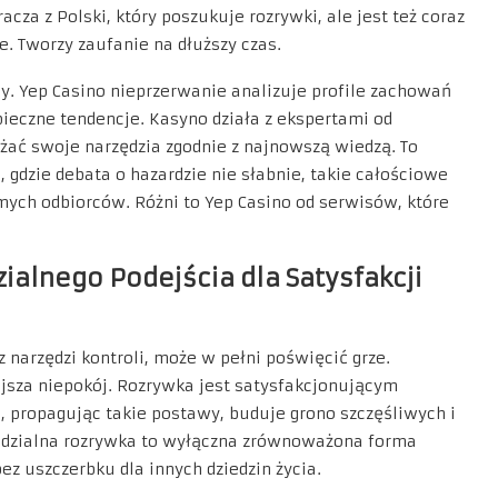
acza z Polski, który poszukuje rozrywki, ale jest też coraz
e. Tworzy zaufanie na dłuższy czas.
y. Yep Casino nieprzerwanie analizuje profile zachowań
ieczne tendencje. Kasyno działa z ekspertami od
żać swoje narzędzia zgodnie z najnowszą wiedzą. To
 gdzie debata o hazardzie nie słabnie, takie całościowe
mych odbiorców. Różni to Yep Casino od serwisów, które
alnego Podejścia dla Satysfakcji
z narzędzi kontroli, może w pełni poświęcić grze.
jsza niepokój. Rozrywka jest satysfakcjonującym
, propagując takie postawy, buduje grono szczęśliwych i
edzialna rozrywka to wyłączna zrównoważona forma
ez uszczerbku dla innych dziedzin życia.