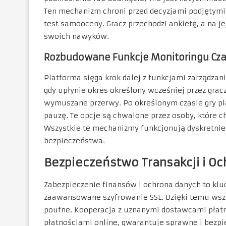
Ten mechanizm chroni przed decyzjami podjętymi
test samooceny. Gracz przechodzi ankietę, a na 
swoich nawyków.
Rozbudowane Funkcje Monitoringu Cz
Platforma sięga krok dalej z funkcjami zarządz
gdy upłynie okres określony wcześniej przez grac
wymuszane przerwy. Po określonym czasie gry pl
pauzę. Te opcje są chwalone przez osoby, które c
Wszystkie te mechanizmy funkcjonują dyskretnie 
bezpieczeństwa.
Bezpieczeństwo Transakcji i 
Zabezpieczenie finansów i ochrona danych to klu
zaawansowane szyfrowanie SSL. Dzięki temu wszy
poufne. Kooperacja z uznanymi dostawcami płatn
płatnościami online, gwarantuje sprawne i bezpi