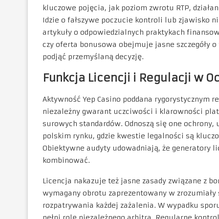
kluczowe pojęcia, jak poziom zwrotu RTP, działa
Idzie o fałszywe poczucie kontroli lub zjawisko 
artykuły o odpowiedzialnych praktykach finanso
czy oferta bonusowa obejmuje jasne szczegóły o 
podjąć przemyślaną decyzję.
Funkcja Licencji i Regulacji w O
Aktywność Yep Casino poddana rygorystycznym r
niezależny gwarant uczciwości i klarowności pla
surowych standardów. Odnoszą się one ochrony, u
polskim rynku, gdzie kwestie legalności są klucz
Obiektywne audyty udowadniają, że generatory lic
kombinować.
Licencja nakazuje też jasne zasady związane z b
wymagany obrotu zaprezentowany w zrozumiały 
rozpatrywania każdej zażalenia. W wypadku sporu 
pełni rolę niezależnego arbitra. Regularne kontr