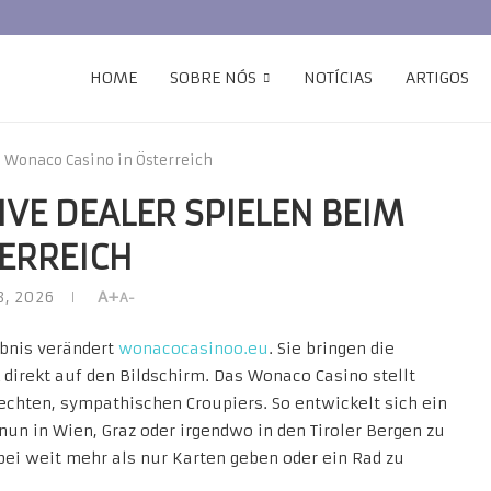
HOME
SOBRE NÓS
NOTÍCIAS
ARTIGOS
 Wonaco Casino in Österreich
VE DEALER SPIELEN BEIM
ERREICH
8, 2026
A+
A-
ebnis verändert
wonacocasinoo.eu
. Sie bringen die
direkt auf den Bildschirm. Das Wonaco Casino stellt
echten, sympathischen Croupiers. So entwickelt sich ein
un in Wien, Graz oder irgendwo in den Tiroler Bergen zu
abei weit mehr als nur Karten geben oder ein Rad zu