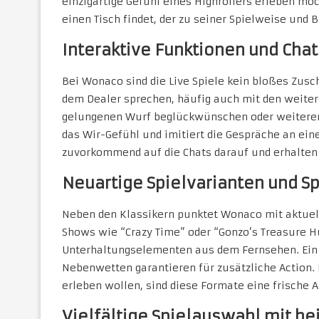
einzigartige Gefühl eines Highrollers erleben möc
einen Tisch findet, der zu seiner Spielweise und 
Interaktive Funktionen und Cha
Bei Wonaco sind die Live Spiele kein bloßes Zus
dem Dealer sprechen, häufig auch mit den weite
gelungenen Wurf beglückwünschen oder weiteren
das Wir-Gefühl und imitiert die Gespräche an ei
zuvorkommend auf die Chats darauf und erhalte
Neuartige Spielvarianten und S
Neben den Klassikern punktet Wonaco mit aktue
Shows wie “Crazy Time” oder “Gonzo’s Treasure H
Unterhaltungselementen aus dem Fernsehen. Ein 
Nebenwetten garantieren für zusätzliche Action. 
erleben wollen, sind diese Formate eine frische
Vielfältige Spielauswahl mit h