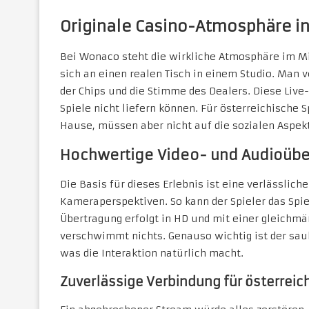
Originale Casino-Atmosphäre in
Bei Wonaco steht die wirkliche Atmosphäre im M
sich an einen realen Tisch in einem Studio. Man 
der Chips und die Stimme des Dealers. Diese Live
Spiele nicht liefern können. Für österreichische S
Hause, müssen aber nicht auf die sozialen Aspekt
Hochwertige Video- und Audioüb
Die Basis für dieses Erlebnis ist eine verlässli
Kameraperspektiven. So kann der Spieler das Spi
Übertragung erfolgt in HD und mit einer gleichmä
verschwimmt nichts. Genauso wichtig ist der saub
was die Interaktion natürlich macht.
Zuverlässige Verbindung für österreich