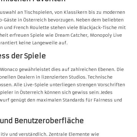
Auswahl an Tischspielen, von Klassikern bis zu modernen
o-Gäste in Österreich bevorzugen. Neben dem beliebten
n und French Roulette stehen viele Blackjack-Tische mit
theit erfreuen Spiele wie Dream Catcher, Monopoly Live
antiert keine Langeweile auf.
ss der Spiele
. Wonaco gewährleistet dies auf zahlreichen Ebenen. Die
ionellen Dealern in lizenzierten Studios. Technische
sen. Alle Live-Spiele unterliegen strengen Vorschriften
ieler in Österreich können sich gewiss sein: Jedes
lwurf genügt den maximalen Standards für Fairness und
 und Benutzeroberfläche
uitiv und verständlich. Zentrale Elemente wie