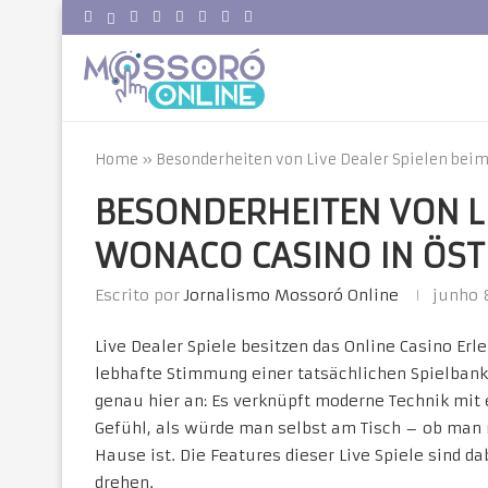
Home
»
Besonderheiten von Live Dealer Spielen beim
BESONDERHEITEN VON LI
WONACO CASINO IN ÖST
Escrito por
Jornalismo Mossoró Online
junho 
Live Dealer Spiele besitzen das Online Casino Erl
lebhafte Stimmung einer tatsächlichen Spielbank 
genau hier an: Es verknüpft moderne Technik mit 
Gefühl, als würde man selbst am Tisch – ob man n
Hause ist. Die Features dieser Live Spiele sind d
drehen.