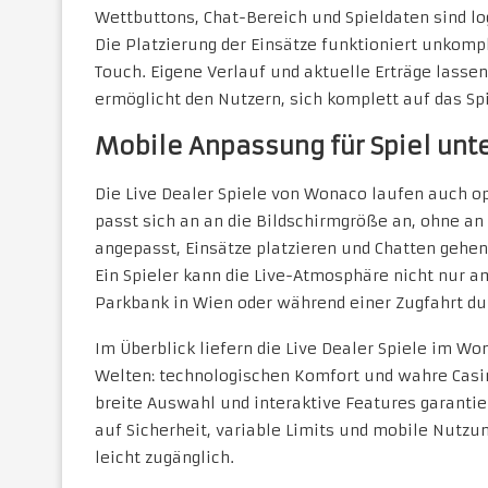
Wettbuttons, Chat-Bereich und Spieldaten sind log
Die Platzierung der Einsätze funktioniert unkompl
Touch. Eigene Verlauf und aktuelle Erträge lasse
ermöglicht den Nutzern, sich komplett auf das Sp
Mobile Anpassung für Spiel un
Die Live Dealer Spiele von Wonaco laufen auch o
passt sich an an die Bildschirmgröße an, ohne an 
angepasst, Einsätze platzieren und Chatten gehen
Ein Spieler kann die Live-Atmosphäre nicht nur 
Parkbank in Wien oder während einer Zugfahrt dur
Im Überblick liefern die Live Dealer Spiele im W
Welten: technologischen Komfort und wahre Casi
breite Auswahl und interaktive Features garantie
auf Sicherheit, variable Limits und mobile Nutzun
leicht zugänglich.