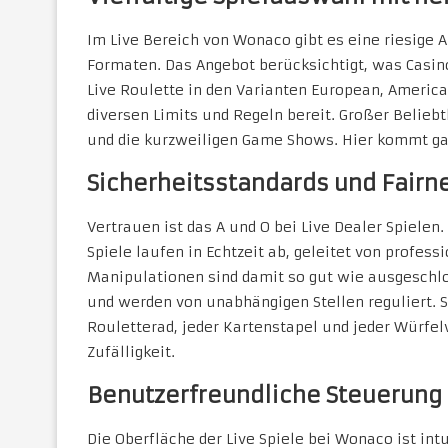
Im Live Bereich von Wonaco gibt es eine riesige 
Formaten. Das Angebot berücksichtigt, was Casin
Live Roulette in den Varianten European, America
diversen Limits und Regeln bereit. Großer Belieb
und die kurzweiligen Game Shows. Hier kommt gar
Sicherheitsstandards und Fairne
Vertrauen ist das A und O bei Live Dealer Spielen
Spiele laufen in Echtzeit ab, geleitet von profess
Manipulationen sind damit so gut wie ausgeschlos
und werden von unabhängigen Stellen reguliert. Sp
Rouletterad, jeder Kartenstapel und jeder Würfe
Zufälligkeit.
Benutzerfreundliche Steuerung
Die Oberfläche der Live Spiele bei Wonaco ist int