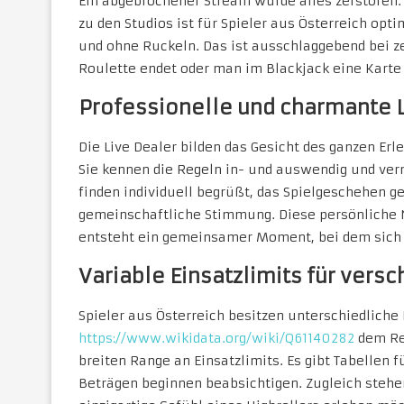
Ein abgebrochener Stream würde alles zerstören. 
zu den Studios ist für Spieler aus Österreich opti
und ohne Ruckeln. Das ist ausschlaggebend bei z
Roulette endet oder man im Blackjack eine Karte
Professionelle und charmante 
Die Live Dealer bilden das Gesicht des ganzen Erl
Sie kennen die Regeln in- und auswendig und ve
finden individuell begrüßt, das Spielgeschehen g
gemeinschaftliche Stimmung. Diese persönliche N
entsteht ein gemeinsamer Moment, bei dem sich Sp
Variable Einsatzlimits für vers
Spieler aus Österreich besitzen unterschiedliche
https://www.wikidata.org/wiki/Q61140282
dem Rec
breiten Range an Einsatzlimits. Es gibt Tabellen 
Beträgen beginnen beabsichtigen. Zugleich stehen