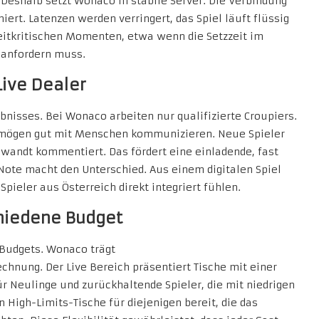
Deshalb setzt Wonaco in stabile Server. Die Verbindung
miert. Latenzen werden verringert, das Spiel läuft flüssig
eitkritischen Momenten, etwa wenn die Setzzeit im
 anfordern muss.
Live Dealer
ebnisses. Bei Wonaco arbeiten nur qualifizierte Croupiers.
rmögen gut mit Menschen kommunizieren. Neue Spieler
ewandt kommentiert. Das fördert eine einladende, fast
ote macht den Unterschied. Aus einem digitalen Spiel
ieler aus Österreich direkt integriert fühlen.
chiedene Budget
 Budgets. Wonaco trägt
hnung. Der Live Bereich präsentiert Tische mit einer
für Neulinge und zurückhaltende Spieler, die mit niedrigen
 High-Limits-Tische für diejenigen bereit, die das