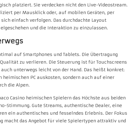
isch platziert. Sie verdecken nicht den Live-Videostream.
iziert per Mausklick oder, auf mobilen Geräten, per
n sich einfach verfolgen. Das durchdachte Layout
ielgeschehen und die Interaktion zu einzulassen.
terwegs
ptimal auf Smartphones und Tablets. Die Übertragung
Qualität zu verlieren. Die Steuerung ist für Touchscreens
 auch unterwegs leicht von der Hand. Das heißt konkret:
am heimischen PC auskosten, sondern auch auf einer
ch die Alpen.
onaco Casino heimischen Spielern das Höchste aus beiden
no-Stimmung. Gute Streams, authentische Dealer, eine
ren ein authentisches und fesselndes Erlebnis. Der Fokus
g macht das Angebot für viele Spielertypen attraktiv und