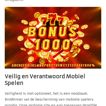
Veilig en Verantwoord Mobiel
Spelen
Veiligheid is niet optioneel, het is een noodzaak.
BroWinner vat de bescherming van mobiele spelers
grondig. Onze mobiele site en app toepassen dezelfde