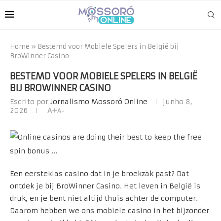
Home
»
Bestemd voor Mobiele Spelers in België bij
BroWinner Casino
BESTEMD VOOR MOBIELE SPELERS IN BELGIË
BIJ BROWINNER CASINO
Escrito por
Jornalismo Mossoró Online
junho 8,
2026
A+
A-
Een eersteklas casino dat in je broekzak past? Dat
ontdek je bij BroWinner Casino. Het leven in België is
druk, en je bent niet altijd thuis achter de computer.
Daarom hebben we ons mobiele casino in het bijzonder