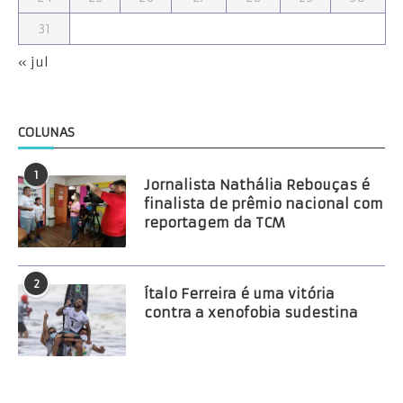
31
« jul
COLUNAS
1
Jornalista Nathália Rebouças é
finalista de prêmio nacional com
reportagem da TCM
2
Ítalo Ferreira é uma vitória
contra a xenofobia sudestina