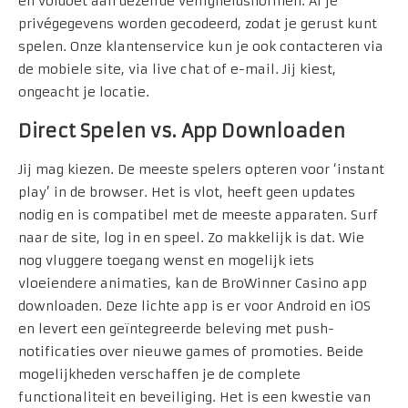
en voldoet aan dezelfde veiligheidsnormen. Al je
privégegevens worden gecodeerd, zodat je gerust kunt
spelen. Onze klantenservice kun je ook contacteren via
de mobiele site, via live chat of e-mail. Jij kiest,
ongeacht je locatie.
Direct Spelen vs. App Downloaden
Jij mag kiezen. De meeste spelers opteren voor ‘instant
play’ in de browser. Het is vlot, heeft geen updates
nodig en is compatibel met de meeste apparaten. Surf
naar de site, log in en speel. Zo makkelijk is dat. Wie
nog vluggere toegang wenst en mogelijk iets
vloeiendere animaties, kan de BroWinner Casino app
downloaden. Deze lichte app is er voor Android en iOS
en levert een geïntegreerde beleving met push-
notificaties over nieuwe games of promoties. Beide
mogelijkheden verschaffen je de complete
functionaliteit en beveiliging. Het is een kwestie van