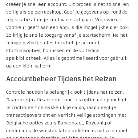
creëer je snel een account. Dit proces is net zo snel en
veilig als op een desktop. Geef je gegevens op, rond de
registratie af en je kunt van start gaan. Voor wie de
voorkeur geeft aan een app, is die mogelijkheid er ook.
Zo krijg je snelle toegang vanaf je startscherm. Na het
inloggen vind je alles intuïtief: je account,
stortingsopties, bonussen en de volledige
spelbibliotheek. Alles is geoptimaliseerd voor gebruik
op een klein scherm.
Accountbeheer Tijdens het Reizen
Controle houden is belangrijk, ook tijdens het reizen.
Daarom zijn alle accountfuncties optimaal op mobiel.
Je controleert gemakkelijk je saldo, raadpleegt je
transactieoverzicht en verricht veilige stortingen met
Belgische opties zoals Bancontact, Payconiq of
creditcards. Je winsten laten uitkeren is net zo simpel