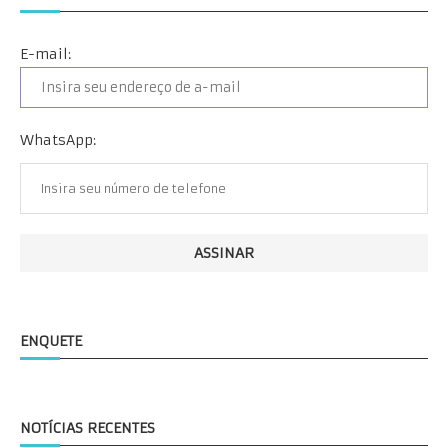
E-mail:
WhatsApp:
ENQUETE
NOTÍCIAS RECENTES