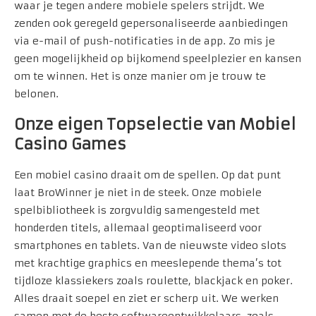
waar je tegen andere mobiele spelers strijdt. We
zenden ook geregeld gepersonaliseerde aanbiedingen
via e-mail of push-notificaties in de app. Zo mis je
geen mogelijkheid op bijkomend speelplezier en kansen
om te winnen. Het is onze manier om je trouw te
belonen.
Onze eigen Topselectie van Mobiel
Casino Games
Een mobiel casino draait om de spellen. Op dat punt
laat BroWinner je niet in de steek. Onze mobiele
spelbibliotheek is zorgvuldig samengesteld met
honderden titels, allemaal geoptimaliseerd voor
smartphones en tablets. Van de nieuwste video slots
met krachtige graphics en meeslepende thema’s tot
tijdloze klassiekers zoals roulette, blackjack en poker.
Alles draait soepel en ziet er scherp uit. We werken