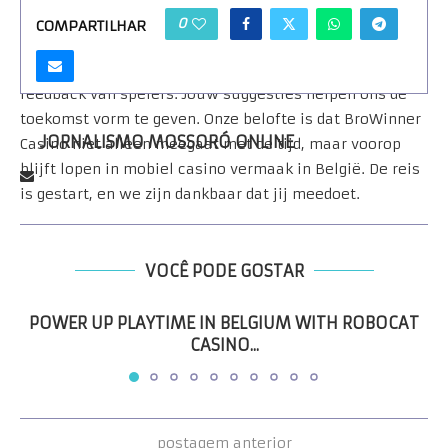
betalingsmethoden, de toevoeging van virtual reality-
0
COMPARTILHAR
elementen aan spellen, of promoties die nog beter
passen bij jouw speelgedrag. We horen ook naar
feedback van spelers. Jouw suggesties helpen ons de
toekomst vorm te geven. Onze belofte is dat BroWinner
JORNALISMO MOSSORÓ ONLINE
Casino niet alleen meegaat met de tijd, maar voorop
blijft lopen in mobiel casino vermaak in België. De reis
is gestart, en we zijn dankbaar dat jij meedoet.
VOCÊ PODE GOSTAR
POWER UP PLAYTIME IN BELGIUM WITH ROBOCAT
CASINO...
postagem anterior