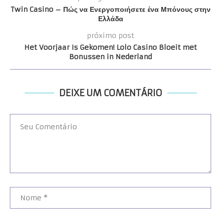
Twin Casino – Πώς να Ενεργοποιήσετε ένα Μπόνους στην
Ελλάδα
próximo post
Het Voorjaar Is Gekomen! Lolo Casino Bloeit met
Bonussen in Nederland
DEIXE UM COMENTÁRIO