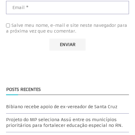
Salve meu nome, e-mail e site neste navegador para
a próxima vez que eu comentar.
POSTS RECENTES
Bibiano recebe apoio de ex-vereador de Santa Cruz
Projeto do MP seleciona Assú entre os municípios
prioritários para fortalecer educação especial no RN.