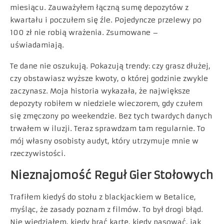
miesiącu. Zauważyłem łączną sumę depozytów z
kwartału i poczułem się źle. Pojedyncze przelewy po
100 zł nie robią wrażenia. Zsumowane –
uświadamiają.
Te dane nie oszukują. Pokazują trendy: czy grasz dłużej,
czy obstawiasz wyższe kwoty, o której godzinie zwykle
zaczynasz. Moja historia wykazała, że największe
depozyty robiłem w niedziele wieczorem, gdy czułem
się zmęczony po weekendzie. Bez tych twardych danych
trwałem w iluzji. Teraz sprawdzam tam regularnie. To
mój własny osobisty audyt, który utrzymuje mnie w
rzeczywistości.
Nieznajomość Reguł Gier Stołowych
Trafiłem kiedyś do stołu z blackjackiem w Betalice,
myśląc, że zasady poznam z filmów. To był drogi błąd.
Nie wiedziałem, kiedy brać kartę, kiedy pasować, jak