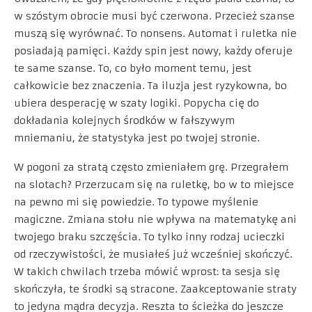
w szóstym obrocie musi być czerwona. Przecież szanse
muszą się wyrównać. To nonsens. Automat i ruletka nie
posiadają pamięci. Każdy spin jest nowy, każdy oferuje
te same szanse. To, co było moment temu, jest
całkowicie bez znaczenia. Ta iluzja jest ryzykowna, bo
ubiera desperację w szaty logiki. Popycha cię do
dokładania kolejnych środków w fałszywym
mniemaniu, że statystyka jest po twojej stronie.
W pogoni za stratą często zmieniałem grę. Przegrałem
na slotach? Przerzucam się na ruletkę, bo w to miejsce
na pewno mi się powiedzie. To typowe myślenie
magiczne. Zmiana stołu nie wpływa na matematykę ani
twojego braku szczęścia. To tylko inny rodzaj ucieczki
od rzeczywistości, że musiałeś już wcześniej skończyć.
W takich chwilach trzeba mówić wprost: ta sesja się
skończyła, te środki są stracone. Zaakceptowanie straty
to jedyna mądra decyzja. Reszta to ścieżka do jeszcze