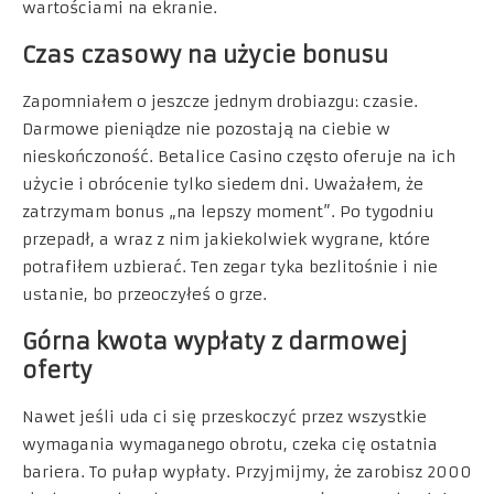
wartościami na ekranie.
Czas czasowy na użycie bonusu
Zapomniałem o jeszcze jednym drobiazgu: czasie.
Darmowe pieniądze nie pozostają na ciebie w
nieskończoność. Betalice Casino często oferuje na ich
użycie i obrócenie tylko siedem dni. Uważałem, że
zatrzymam bonus „na lepszy moment”. Po tygodniu
przepadł, a wraz z nim jakiekolwiek wygrane, które
potrafiłem uzbierać. Ten zegar tyka bezlitośnie i nie
ustanie, bo przeoczyłeś o grze.
Górna kwota wypłaty z darmowej
oferty
Nawet jeśli uda ci się przeskoczyć przez wszystkie
wymagania wymaganego obrotu, czeka cię ostatnia
bariera. To pułap wypłaty. Przyjmijmy, że zarobisz 2000