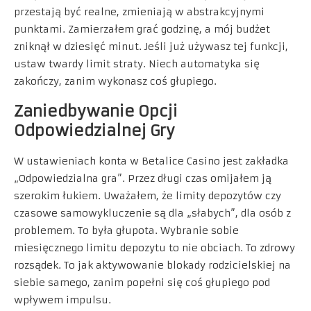
przestają być realne, zmieniają w abstrakcyjnymi
punktami. Zamierzałem grać godzinę, a mój budżet
zniknął w dziesięć minut. Jeśli już używasz tej funkcji,
ustaw twardy limit straty. Niech automatyka się
zakończy, zanim wykonasz coś głupiego.
Zaniedbywanie Opcji
Odpowiedzialnej Gry
W ustawieniach konta w Betalice Casino jest zakładka
„Odpowiedzialna gra”. Przez długi czas omijałem ją
szerokim łukiem. Uważałem, że limity depozytów czy
czasowe samowykluczenie są dla „słabych”, dla osób z
problemem. To była głupota. Wybranie sobie
miesięcznego limitu depozytu to nie obciach. To zdrowy
rozsądek. To jak aktywowanie blokady rodzicielskiej na
siebie samego, zanim popełni się coś głupiego pod
wpływem impulsu.