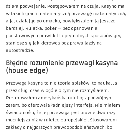
działa podwajanie. Postępowałem na czuja. Kasyno ma
w takich grach matematyczną przewagę matematyczną,
a ja, działając po omacku, powiększałem ją jeszcze
bardziej. Ruletka, poker – bez opanowania
podstawowych prawideł i optymalnych sposobów gry,
staniesz się jak kierowca bez prawa jazdy na
autostradzie.
Błędne rozumienie przewagi kasyna
(house edge)
Przewaga kasyna to nie teoria spisków, to nauka. Ja
przez długi czas w ogóle o tym nie rozmyślałem.
Preferowałem amerykańską ruletkę z podwójnym
zerem, bo oferowała ładniejszy interfejs. Nie miałem
świadomości, że jej przewaga jest prawie dwa razy
mocniejsza niż w ruletce europejskiej. Stosowałem
zakłady o najgorszych prawdopodobieństwach, bo