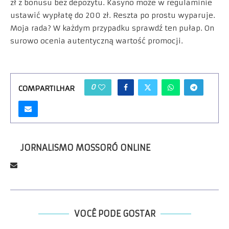
zł z bonusu bez depozytu. Kasyno może w regulaminie
ustawić wypłatę do 200 zł. Reszta po prostu wyparuje.
Moja rada? W każdym przypadku sprawdź ten pułap. On
surowo ocenia autentyczną wartość promocji.
0
COMPARTILHAR
JORNALISMO MOSSORÓ ONLINE
VOCÊ PODE GOSTAR