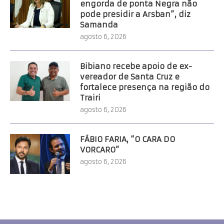
engorda de ponta Negra não
pode presidir a Arsban”, diz
Samanda
agosto 6, 2026
Bibiano recebe apoio de ex-
vereador de Santa Cruz e
fortalece presença na região do
Trairi
agosto 6, 2026
FÁBIO FARIA, “O CARA DO
VORCARO”
agosto 6, 2026