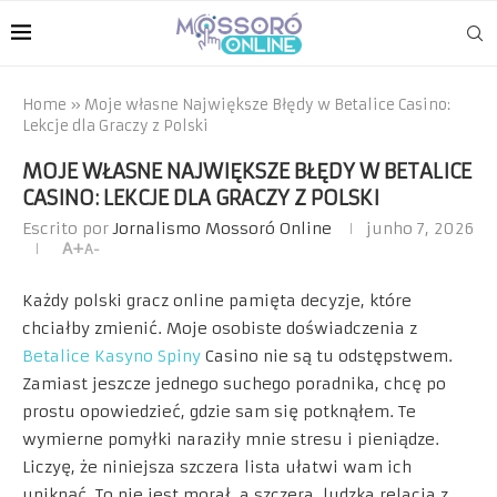
Home
»
Moje własne Największe Błędy w Betalice Casino:
Lekcje dla Graczy z Polski
MOJE WŁASNE NAJWIĘKSZE BŁĘDY W BETALICE
CASINO: LEKCJE DLA GRACZY Z POLSKI
Escrito por
Jornalismo Mossoró Online
junho 7, 2026
A+
A-
Każdy polski gracz online pamięta decyzje, które
chciałby zmienić. Moje osobiste doświadczenia z
Betalice Kasyno Spiny
Casino nie są tu odstępstwem.
Zamiast jeszcze jednego suchego poradnika, chcę po
prostu opowiedzieć, gdzie sam się potknąłem. Te
wymierne pomyłki naraziły mnie stresu i pieniądze.
Liczyę, że niniejsza szczera lista ułatwi wam ich
uniknąć. To nie jest morał, a szczera, ludzka relacja z