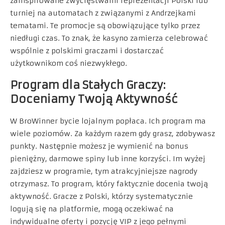
zainspirowane zwycięstwami reprezentacji Polski lub
turniej na automatach z związanymi z Andrzejkami
tematami. Te promocje są obowiązujące tylko przez
niedługi czas. To znak, że kasyno zamierza celebrować
wspólnie z polskimi graczami i dostarczać
użytkownikom coś niezwykłego.
Program dla Stałych Graczy:
Doceniamy Twoją Aktywność
W BroWinner bycie lojalnym popłaca. Ich program ma
wiele poziomów. Za każdym razem gdy grasz, zdobywasz
punkty. Następnie możesz je wymienić na bonus
pieniężny, darmowe spiny lub inne korzyści. Im wyżej
zajdziesz w programie, tym atrakcyjniejsze nagrody
otrzymasz. To program, który faktycznie docenia twoją
aktywność. Gracze z Polski, którzy systematycznie
logują się na platformie, mogą oczekiwać na
indywidualne oferty i pozycję VIP z jego pełnymi