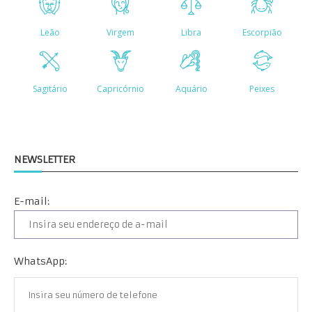
NEWSLETTER
E-mail:
WhatsApp: