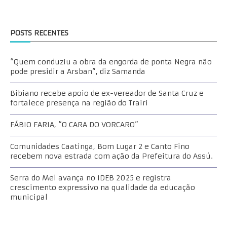
POSTS RECENTES
“Quem conduziu a obra da engorda de ponta Negra não
pode presidir a Arsban”, diz Samanda
Bibiano recebe apoio de ex-vereador de Santa Cruz e
fortalece presença na região do Trairi
FÁBIO FARIA, “O CARA DO VORCARO”
Comunidades Caatinga, Bom Lugar 2 e Canto Fino
recebem nova estrada com ação da Prefeitura do Assú.
Serra do Mel avança no IDEB 2025 e registra
crescimento expressivo na qualidade da educação
municipal