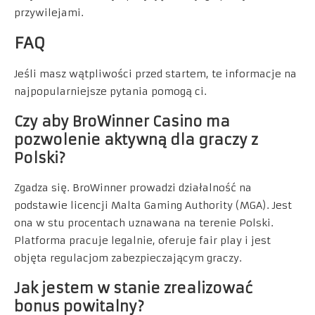
przywilejami.
FAQ
Jeśli masz wątpliwości przed startem, te informacje na
najpopularniejsze pytania pomogą ci.
Czy aby BroWinner Casino ma
pozwolenie aktywną dla graczy z
Polski?
Zgadza się. BroWinner prowadzi działalność na
podstawie licencji Malta Gaming Authority (MGA). Jest
ona w stu procentach uznawana na terenie Polski.
Platforma pracuje legalnie, oferuje fair play i jest
objęta regulacjom zabezpieczającym graczy.
Jak jestem w stanie zrealizować
bonus powitalny?