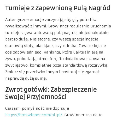
Turnieje z Zapewnioną Pulą Nagród
Autentyczne emocje zaczynają się, gdy potrafisz
rywalizować z innymi. BroWinner regularnie uruchamia
turnieje z gwarantowaną pulą nagród, niejednokrotnie
bardzo dużą. Nieistotne, czy waszą specjalnością
stanowią sloty, blackjack, czy ruletka. Zawsze będzie
coś odpowiedniego. Rankingi, które uaktualniają na
żywo, pobudzają atmosferę. To dodatkowa szansa na
zwycięstwo, kompletnie poza standardową rozgrywką.
Zmierz się przeciwko innym i postaraj się zgarnąć
naprawdę dużą sumę.
Zwrot gotówki: Zabezpieczenie
Swojej Przyjemności
Czasami pomyślność nie dopisuje
https://broswinner.com/pl-pl/
. BroWinner zna na to