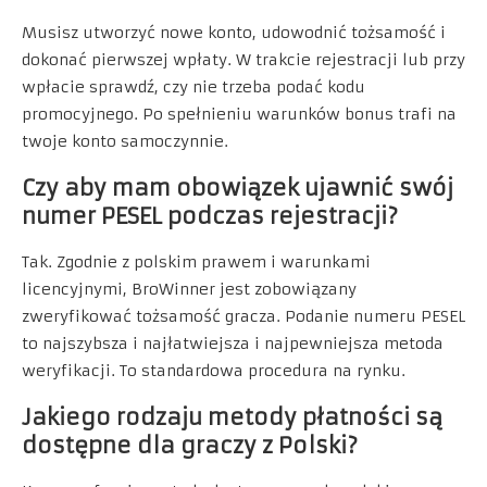
Musisz utworzyć nowe konto, udowodnić tożsamość i
dokonać pierwszej wpłaty. W trakcie rejestracji lub przy
wpłacie sprawdź, czy nie trzeba podać kodu
promocyjnego. Po spełnieniu warunków bonus trafi na
twoje konto samoczynnie.
Czy aby mam obowiązek ujawnić swój
numer PESEL podczas rejestracji?
Tak. Zgodnie z polskim prawem i warunkami
licencyjnymi, BroWinner jest zobowiązany
zweryfikować tożsamość gracza. Podanie numeru PESEL
to najszybsza i najłatwiejsza i najpewniejsza metoda
weryfikacji. To standardowa procedura na rynku.
Jakiego rodzaju metody płatności są
dostępne dla graczy z Polski?