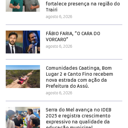
fortalece presença na região do
Trairi
agosto 6, 2026
FÁBIO FARIA, “O CARA DO
VORCARO”
agosto 6, 2026
Comunidades Caatinga, Bom
Lugar 2 e Canto Fino recebem
nova estrada com ação da
Prefeitura do Assú.
agosto 6, 2026
Serra do Mel avança no IDEB
2025 e registra crescimento
expressivo na qualidade da
educação municipal