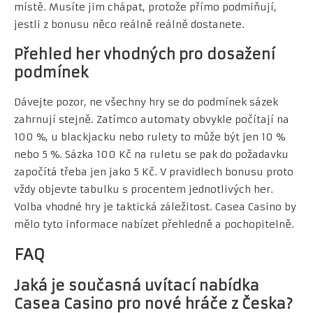
místě. Musíte jim chápat, protože přímo podmiňují,
jestli z bonusu něco reálně reálně dostanete.
Přehled her vhodných pro dosažení
podmínek
Dávejte pozor, ne všechny hry se do podmínek sázek
zahrnují stejně. Zatímco automaty obvykle počítají na
100 %, u blackjacku nebo rulety to může být jen 10 %
nebo 5 %. Sázka 100 Kč na ruletu se pak do požadavku
započítá třeba jen jako 5 Kč. V pravidlech bonusu proto
vždy objevte tabulku s procentem jednotlivých her.
Volba vhodné hry je taktická záležitost. Casea Casino by
mělo tyto informace nabízet přehledně a pochopitelně.
FAQ
Jaká je současná uvítací nabídka
Casea Casino pro nové hráče z Česka?