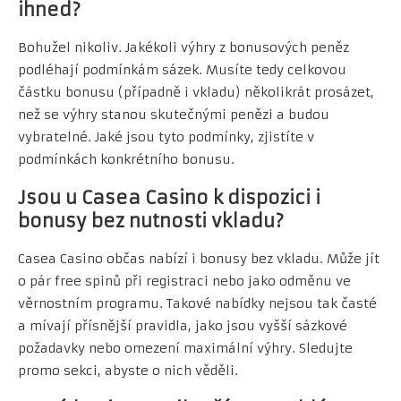
ihned?
Bohužel nikoliv. Jakékoli výhry z bonusových peněz
podléhají podmínkám sázek. Musíte tedy celkovou
částku bonusu (případně i vkladu) několikrát prosázet,
než se výhry stanou skutečnými penězi a budou
vybratelné. Jaké jsou tyto podmínky, zjistíte v
podmínkách konkrétního bonusu.
Jsou u Casea Casino k dispozici i
bonusy bez nutnosti vkladu?
Casea Casino občas nabízí i bonusy bez vkladu. Může jít
o pár free spinů při registraci nebo jako odměnu ve
věrnostním programu. Takové nabídky nejsou tak časté
a mívají přísnější pravidla, jako jsou vyšší sázkové
požadavky nebo omezení maximální výhry. Sledujte
promo sekci, abyste o nich věděli.