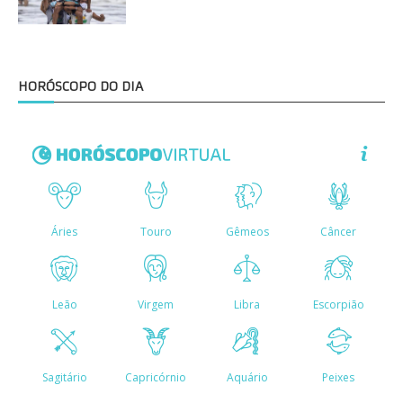
HORÓSCOPO DO DIA