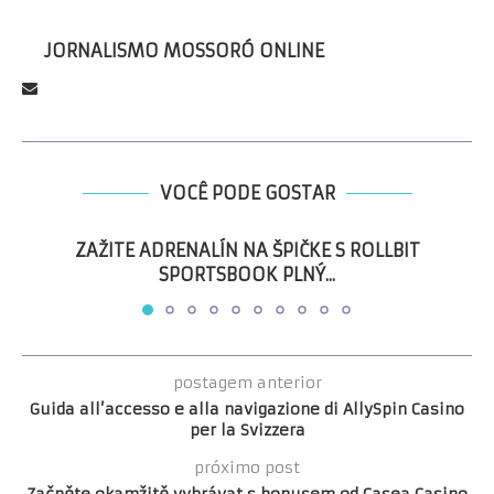
JORNALISMO MOSSORÓ ONLINE
VOCÊ PODE GOSTAR
ZAŽITE ADRENALÍN NA ŠPIČKE S ROLLBIT
SPORTSBOOK PLNÝ...
postagem anterior
Guida all’accesso e alla navigazione di AllySpin Casino
per la Svizzera
próximo post