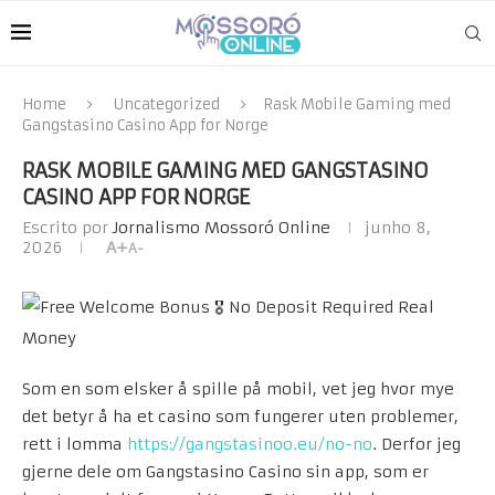
Home
Uncategorized
Rask Mobile Gaming med
Gangstasino Casino App for Norge
RASK MOBILE GAMING MED GANGSTASINO
CASINO APP FOR NORGE
Escrito por
Jornalismo Mossoró Online
junho 8,
2026
A+
A-
Som en som elsker å spille på mobil, vet jeg hvor mye
det betyr å ha et casino som fungerer uten problemer,
rett i lomma
https://gangstasinoo.eu/no-no
. Derfor jeg
gjerne dele om Gangstasino Casino sin app, som er