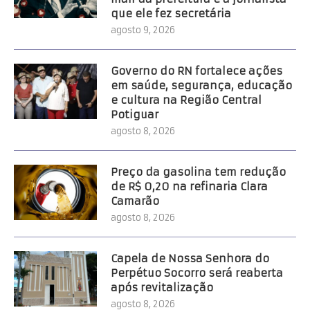
que ele fez secretária
agosto 9, 2026
Governo do RN fortalece ações
em saúde, segurança, educação
e cultura na Região Central
Potiguar
agosto 8, 2026
Preço da gasolina tem redução
de R$ 0,20 na refinaria Clara
Camarão
agosto 8, 2026
Capela de Nossa Senhora do
Perpétuo Socorro será reaberta
após revitalização
agosto 8, 2026