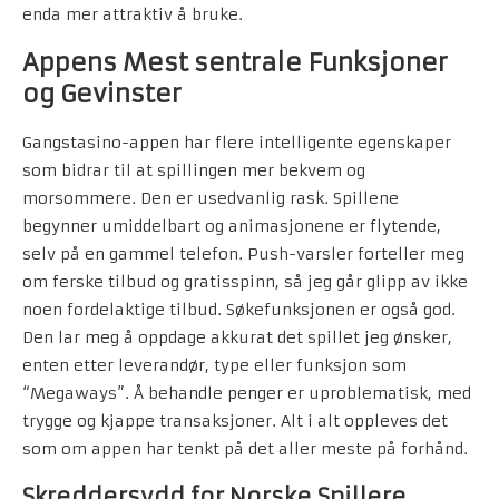
enda mer attraktiv å bruke.
Appens Mest sentrale Funksjoner
og Gevinster
Gangstasino-appen har flere intelligente egenskaper
som bidrar til at spillingen mer bekvem og
morsommere. Den er usedvanlig rask. Spillene
begynner umiddelbart og animasjonene er flytende,
selv på en gammel telefon. Push-varsler forteller meg
om ferske tilbud og gratisspinn, så jeg går glipp av ikke
noen fordelaktige tilbud. Søkefunksjonen er også god.
Den lar meg å oppdage akkurat det spillet jeg ønsker,
enten etter leverandør, type eller funksjon som
“Megaways”. Å behandle penger er uproblematisk, med
trygge og kjappe transaksjoner. Alt i alt oppleves det
som om appen har tenkt på det aller meste på forhånd.
Skreddersydd for Norske Spillere