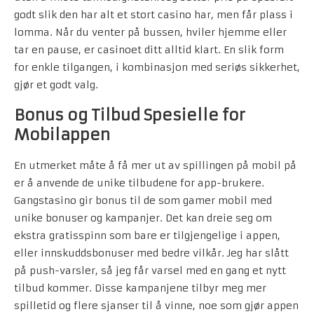
godt slik den har alt et stort casino har, men får plass i
lomma. Når du venter på bussen, hviler hjemme eller
tar en pause, er casinoet ditt alltid klart. En slik form
for enkle tilgangen, i kombinasjon med seriøs sikkerhet,
gjør et godt valg.
Bonus og Tilbud Spesielle for
Mobilappen
En utmerket måte å få mer ut av spillingen på mobil på
er å anvende de unike tilbudene for app-brukere.
Gangstasino gir bonus til de som gamer mobil med
unike bonuser og kampanjer. Det kan dreie seg om
ekstra gratisspinn som bare er tilgjengelige i appen,
eller innskuddsbonuser med bedre vilkår. Jeg har slått
på push-varsler, så jeg får varsel med en gang et nytt
tilbud kommer. Disse kampanjene tilbyr meg mer
spilletid og flere sjanser til å vinne, noe som gjør appen