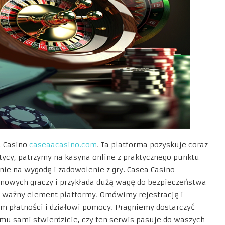
a Casino
caseaacasino.com
. Ta platforma pozyskuje coraz
itycy, patrzymy na kasyna online z praktycznego punktu
ie na wygodę i zadowolenie z gry. Casea Casino
 nowych graczy i przykłada dużą wagę do bezpieczeństwa
y ważny element platformy. Omówimy rejestrację i
m płatności i działowi pomocy. Pragniemy dostarczyć
emu sami stwierdzicie, czy ten serwis pasuje do waszych