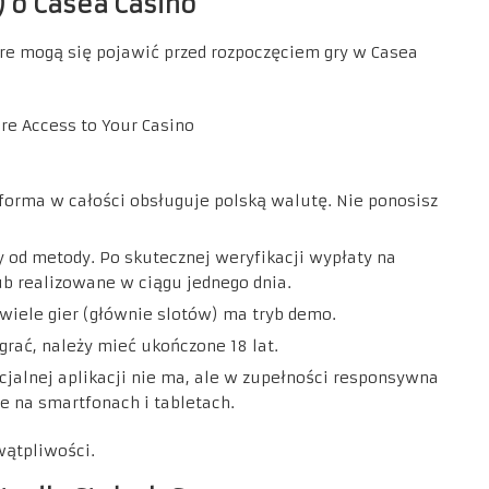
) o Casea Casino
óre mogą się pojawić przed rozpoczęciem gry w Casea
tforma w całości obsługuje polską walutę. Nie ponosisz
y od metody. Po skutecznej weryfikacji wypłaty na
ub realizowane w ciągu jednego dnia.
wiele gier (głównie slotów) ma tryb demo.
ać, należy mieć ukończone 18 lat.
cjalnej aplikacji nie ma, ale w zupełności responsywna
e na smartfonach i tabletach.
wątpliwości.