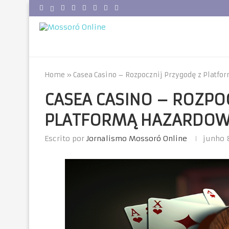
Home
»
Casea Casino – Rozpocznij Przygodę z Platf
CASEA CASINO – ROZPO
PLATFORMĄ HAZARDOW
Escrito por
Jornalismo Mossoró Online
junho 