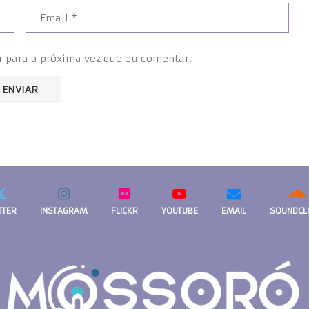
r para a próxima vez que eu comentar.
TTER
INSTAGRAM
FLICKR
YOUTUBE
EMAIL
SOUNDCL