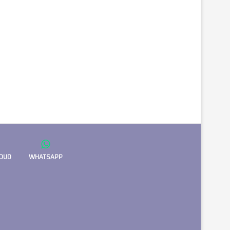
OUD
WHATSAPP