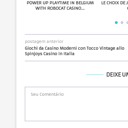
POWER UP PLAYTIME IN BELGIUM
LE CHOIX DE 
WITH ROBOCAT CASINO...
postagem anterior
Giochi da Casino Moderni con Tocco Vintage allo
Spinjoys Casino in Italia
DEIXE 