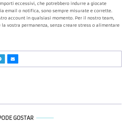
mporti eccessivi, che potrebbero indurre a giocate
via email o notifica, sono sempre misurate e corrette.
stro account in qualsiasi momento. Per il nostro team,
e la vostra permanenza, senza creare stress o alimentare
PODE GOSTAR