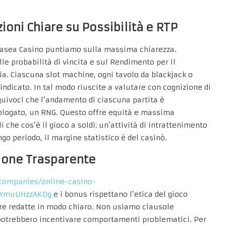
ioni Chiare su Possibilità e RTP
 Casea Casino puntiamo sulla massima chiarezza.
le probabilità di vincita e sul Rendimento per il
eria. Ciascuna slot machine, ogni tavolo da blackjack o
 indicato. In tal modo riuscite a valutare con cognizione di
uivoci che l’andamento di ciascuna partita è
ologato, un RNG. Questo offre equità e massima
che cos’è il gioco a soldi: un’attività di intrattenimento
go periodo, il margine statistico è del casinò.
zione Trasparente
/companies/online-casino-
3YmuUHzzAKDg
e i bonus rispettano l’etica del gioco
pre redatte in modo chiaro. Non usiamo clausole
potrebbero incentivare comportamenti problematici. Per