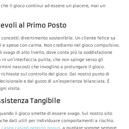
: che il gioco continui ad essere un piacere, mai un
pevoli al Primo Posto
o concetti: divertimento sostenibile. Un cliente felice sa
ari e spese con calma. Non crediamo nel gioco compulsivo.
i svago di alto livello, dove conta più la soddisfazione
in un’interfaccia pulita, che non spinge verso gli
ermini nascosti che invoglino a prolungare il gioco.
richieste sul controllo del gioco. Dal nostro punto di
 decisionale e dal gusto di un’esperienza bilanciata. È
ni visita.
Assistenza Tangibile
ando il gioco smette di essere svago. Sul nostro sito
nche dati utili per individuare comportamenti a rischio.
,
casea casinò negozio bonus
, a puntare somme sempre