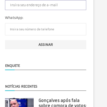
WhatsApp:
ENQUETE
NOTÍCIAS RECENTES
Gonçalves após fala
sobre compra de votos: