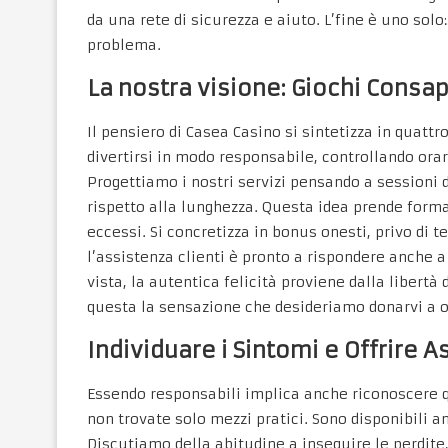
da una rete di sicurezza e aiuto. L’fine è uno solo
problema.
La nostra visione: Giochi Consa
Il pensiero di Casea Casino si sintetizza in quattr
divertirsi in modo responsabile, controllando or
Progettiamo i nostri servizi pensando a sessioni d
rispetto alla lunghezza. Questa idea prende forma 
eccessi. Si concretizza in bonus onesti, privo di t
l’assistenza clienti è pronto a rispondere anche a 
vista, la autentica felicità proviene dalla libertà
questa la sensazione che desideriamo donarvi a og
Individuare i Sintomi e Offrire 
Essendo responsabili implica anche riconoscere qu
non trovate solo mezzi pratici. Sono disponibili a
Discutiamo della abitudine a inseguire le perdite