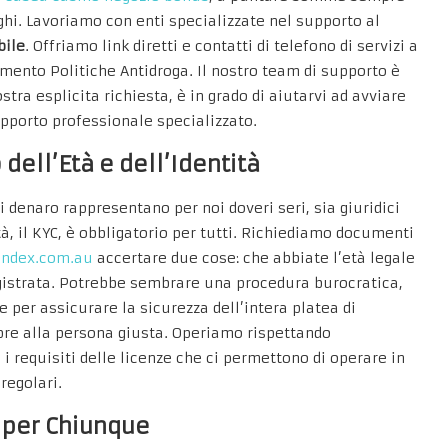
ghi. Lavoriamo con enti specializzate nel supporto al
bile
. Offriamo link diretti e contatti di telefono di servizi a
timento Politiche Antidroga. Il nostro team di supporto è
tra esplicita richiesta, è in grado di aiutarvi ad avviare
upporto professionale specializzato.
dell’Età e dell’Identità
i denaro rappresentano per noi doveri seri, sia giuridici
ità, il KYC, è obbligatorio per tutti. Richiediamo documenti
index.com.au
accertare due cose: che abbiate l’età legale
egistrata. Potrebbe sembrare una procedura burocratica,
 per assicurare la sicurezza dell’intera platea di
mpre alla persona giusta. Operiamo rispettando
 requisiti delle licenze che ci permettono di operare in
regolari.
d per Chiunque