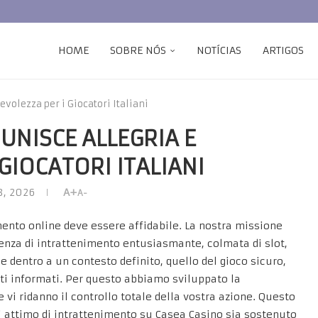
HOME
SOBRE NÓS
NOTÍCIAS
ARTIGOS
volezza per i Giocatori Italiani
UNISCE ALLEGRIA E
GIOCATORI ITALIANI
8, 2026
A+
A-
imento online deve essere affidabile. La nostra missione
rienza di intrattenimento entusiasmante, colmata di slot,
e dentro a un contesto definito, quello del gioco sicuro,
lti informati. Per questo abbiamo sviluppato la
 vi ridanno il controllo totale della vostra azione. Questo
ni attimo di intrattenimento su Casea Casino sia sostenuto