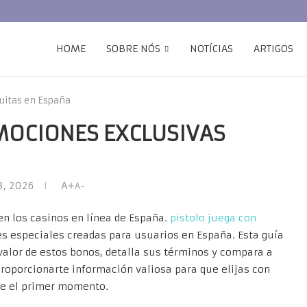
HOME
SOBRE NÓS
NOTÍCIAS
ARTIGOS
uitas en España
MOCIONES EXCLUSIVAS
8, 2026
A+
A-
n los casinos en línea de España.
pistolo juega con
s especiales creadas para usuarios en España. Esta guía
 valor de estos bonos, detalla sus términos y compara a
 proporcionarte información valiosa para que elijas con
sde el primer momento.