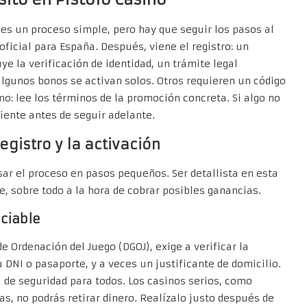
 es un proceso simple, pero hay que seguir los pasos al
 oficial para España. Después, viene el registro: un
ye la verificación de identidad, un trámite legal
algunos bonos se activan solos. Otros requieren un código
: lee los términos de la promoción concreta. Si algo no
liente antes de seguir adelante.
egistro y la activación
sar el proceso en pasos pequeños. Ser detallista en esta
, sobre todo a la hora de cobrar posibles ganancias.
ociable
de Ordenación del Juego (DGOJ), exige a verificar la
u DNI o pasaporte, y a veces un justificante de domicilio.
 de seguridad para todos. Los casinos serios, como
as, no podrás retirar dinero. Realízalo justo después de