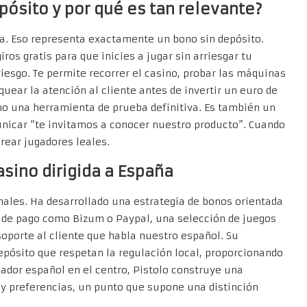
pósito y por qué es tan relevante?
ra. Eso representa exactamente un bono sin depósito.
ros gratis para que inicies a jugar sin arriesgar tu
riesgo. Te permite recorrer el casino, probar las máquinas
quear la atención al cliente antes de invertir un euro de
omo una herramienta de prueba definitiva. Es también un
unicar “te invitamos a conocer nuestro producto”. Cuando
rear jugadores leales.
asino dirigida a España
onales. Ha desarrollado una estrategia de bonos orientada
s de pago como Bizum o Paypal, una selección de juegos
soporte al cliente que habla nuestro español. Su
epósito que respetan la regulación local, proporcionando
ugador español en el centro, Pistolo construye una
y preferencias, un punto que supone una distinción