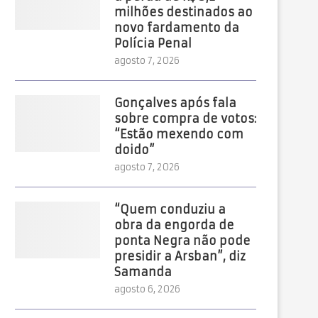
milhões destinados ao
novo fardamento da
Polícia Penal
agosto 7, 2026
Gonçalves após fala
sobre compra de votos:
“Estão mexendo com
doido”
agosto 7, 2026
“Quem conduziu a
obra da engorda de
ponta Negra não pode
presidir a Arsban”, diz
Samanda
agosto 6, 2026