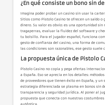
¿En qué consiste un bono sin de
Imagina poder probar un casino sin usar la carte
Sitios como Pistolo Casino te ofrecen un saldo o gi
dinero. Su valor es obvio: es una oportunidad sin 
tragaperras, evaluar la fluidez del software y che
tu bolsillo. Para el jugador español, funciona c
gesto de confianza del casino, una forma de com
las condiciones son razonables, ese gesto suele c
La propuesta única de Pistolo C
Pistolo Casino no copia y pega ofertas internaci
a España. Eso se aprecia en los detalles: método
de proveedores que tienen éxito en España, y un 
estrategia diferenciada se plasma en bonos sin d
transparencia y seguridad jurídica. Al poner al j
propuesta que conecta con nuestras costumbres 
auténtica.