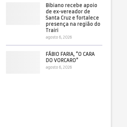
Bibiano recebe apoio
de ex-vereador de
Santa Cruz e fortalece
presença na região do
Trairi
agosto 6, 2026
FÁBIO FARIA, “O CARA
DO VORCARO”
agosto 6, 2026