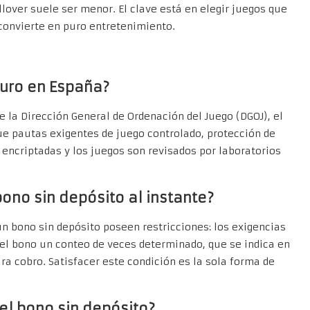
llover suele ser menor. El clave está en elegir juegos que
convierte en puro entretenimiento.
guro en España?
e la Dirección General de Ordenación del Juego (DGOJ), el
gue pautas exigentes de juego controlado, protección de
 encriptadas y los juegos son revisados por laboratorios
ono sin depósito al instante?
un bono sin depósito poseen restricciones: los exigencias
del bono un conteo de veces determinado, que se indica en
ra cobro. Satisfacer este condición es la sola forma de
el bono sin depósito?