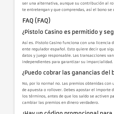
ser una alternativa, aunque su contribución al ro
te entretengan y que comprendas, así el bono se 
FAQ (FAQ)
¿Pistolo Casino es permitido y se
Así es. Pistolo Casino funciona con una licencia d
ente regulador español. Esto quiere decir que si
datos y juego responsable. Las transacciones van
independientes para garantizar su imparcialidad.
¿Puedo cobrar las ganancias del b
No, por lo normal no. Las premios obtenidas con 
de apuesta o rollover. Debes apostar el importe 
los términos, antes de que los saldo se activen pa
cambiar las premios en dinero verdadero.
¿Hay un código promocional para 