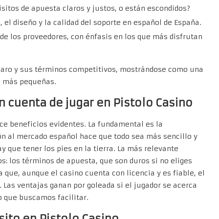
isitos de apuesta claros y justos, o están escondidos?
el diseño y la calidad del soporte en español de España.
de los proveedores, con énfasis en los que más disfrutan
 claro y sus términos competitivos, mostrándose como una
as más pequeñas.
n cuenta de jugar en Pistolo Casino
ece beneficios evidentes. La fundamental es la
ón al mercado español hace que todo sea más sencillo y
 que tener los pies en la tierra. La más relevante
s: los términos de apuesta, que son duros si no eliges
 que, aunque el casino cuenta con licencia y es fiable, el
Las ventajas ganan por goleada si el jugador se acerca
 que buscamos facilitar.
sito en Pistolo Casino