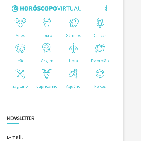
NEWSLETTER
E-mail: