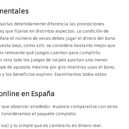
amentales
visarlas detenidamente diferencia las promociones
ay que fijarse en distintos aspectos. La condición de
Señala el número de veces debes jugar el dinero del bono
apuesta bajo, como x20, se considera bastante mejor que
es relevante qué juegos cuentan para cumplirlo.
 otro lado los juegos de naipes aportan una menor
tope de apuesta máxima por giro mientras usas el bono,
o y los beneficios expiren. Examinamos todos estos
online en España
y que observar alrededor. Nuestra comparativa con otros
o. Consideramos el paquete completo:
ros) y lo simple que es cambiarlo en dinero real.