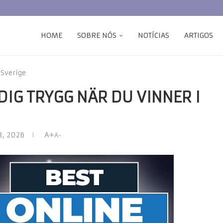
HOME
SOBRE NÓS
NOTÍCIAS
ARTIGOS
 Sverige
DIG TRYGG NÄR DU VINNER I
8, 2026
A+
A-