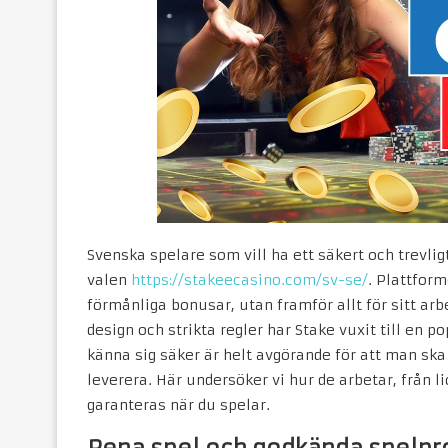
Svenska spelare som vill ha ett säkert och trevlig
valen
https://stakeecasino.com/sv-se/
. Plattform
förmånliga bonusar, utan framför allt för sitt 
design och strikta regler har Stake vuxit till en 
känna sig säker är helt avgörande för att man ska 
leverera. Här undersöker vi hur de arbetar, från l
garanteras när du spelar.