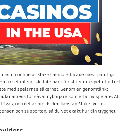
t casino online är Stake Casino ett av de mest pålitliga
en har etablerat sig inte bara för sitt stora spelutbud och
arbete med spelarnas säkerhet. Genom en genomtänkt
populär adress för såväl nybörjare som erfarna spelare. Att
trivas, och det är precis den känslan Stake lyckas
icensen och supporten, så du vet exakt hur din trygghet