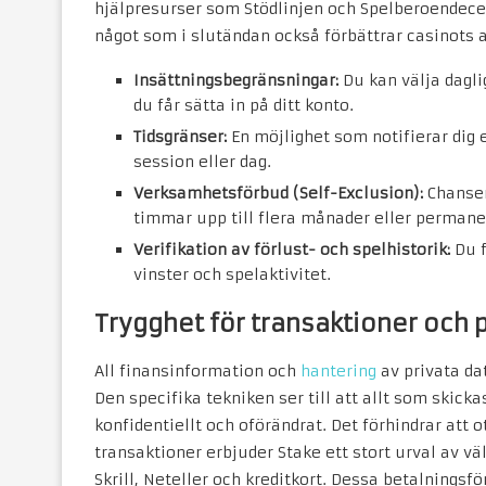
hjälpresurser som Stödlinjen och Spelberoendece
något som i slutändan också förbättrar casinots a
Insättningsbegränsningar:
Du kan välja dagli
du får sätta in på ditt konto.
Tidsgränser:
En möjlighet som notifierar dig el
session eller dag.
Verksamhetsförbud (Self-Exclusion):
Chansen
timmar upp till flera månader eller permane
Verifikation av förlust- och spelhistorik:
Du f
vinster och spelaktivitet.
Trygghet för transaktioner och 
All finansinformation och
hantering
av privata da
Den specifika tekniken ser till att allt som skick
konfidentiellt och oförändrat. Det förhindrar att o
transaktioner erbjuder Stake ett stort urval av 
Skrill, Neteller och kreditkort. Dessa betalningsf