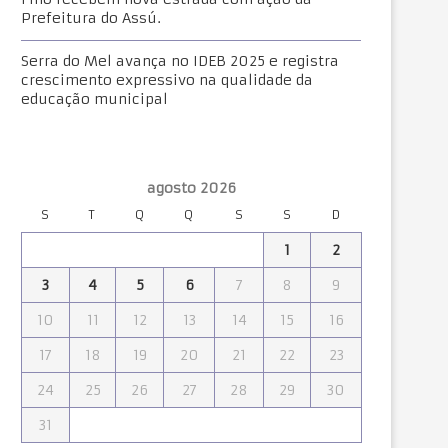
Prefeitura do Assú.
Serra do Mel avança no IDEB 2025 e registra
crescimento expressivo na qualidade da
educação municipal
agosto 2026
S
T
Q
Q
S
S
D
1
2
3
4
5
6
7
8
9
10
11
12
13
14
15
16
17
18
19
20
21
22
23
24
25
26
27
28
29
30
31