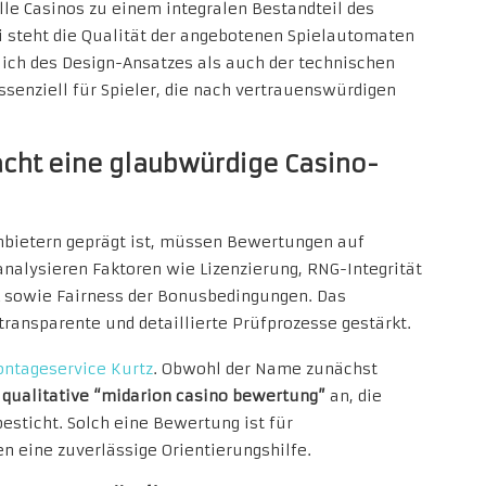
lle Casinos zu einem integralen Bestandteil des
 steht die Qualität der angebotenen Spielautomaten
lich des Design-Ansatzes als auch der technischen
ssenziell für Spieler, die nach vertrauenswürdigen
cht eine glaubwürdige Casino-
Anbietern geprägt ist, müssen Bewertungen auf
analysieren Faktoren wie Lizenzierung, RNG-Integrität
 sowie Fairness der Bonusbedingungen. Das
transparente und detaillierte Prüfprozesse gestärkt.
ntageservice Kurtz
. Obwohl der Name zunächst
e
qualitative “midarion casino bewertung”
an, die
esticht. Solch eine Bewertung ist für
n eine zuverlässige Orientierungshilfe.