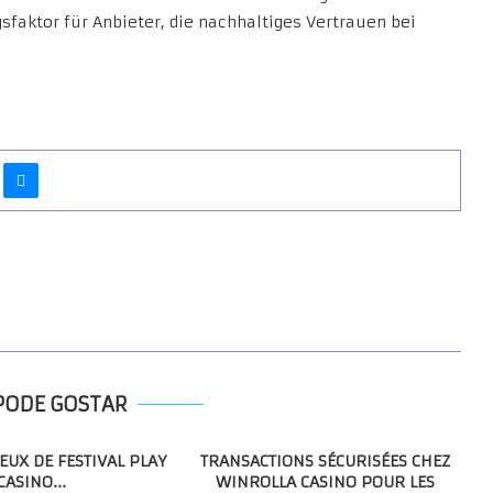
sfaktor für Anbieter, die nachhaltiges Vertrauen bei
PODE GOSTAR
JEUX DE FESTIVAL PLAY
TRANSACTIONS SÉCURISÉES CHEZ
CASINO...
WINROLLA CASINO POUR LES