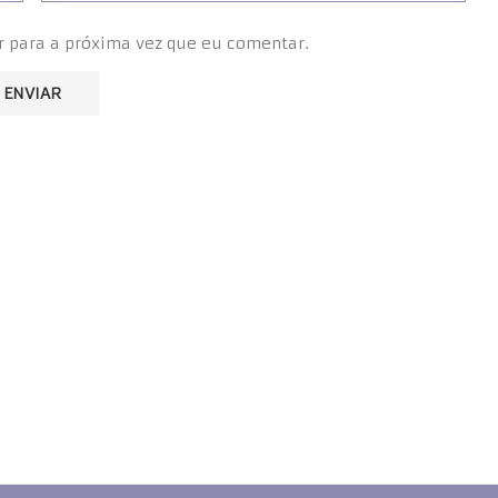
r para a próxima vez que eu comentar.