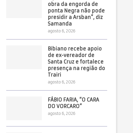
obra da engorda de
ponta Negra não pode
presidir a Arsban”, diz
Samanda
agosto 6, 2026
Bibiano recebe apoio
de ex-vereador de
Santa Cruz e fortalece
presença na região do
Trairi
agosto 6, 2026
FÁBIO FARIA, “O CARA
DO VORCARO”
agosto 6, 2026