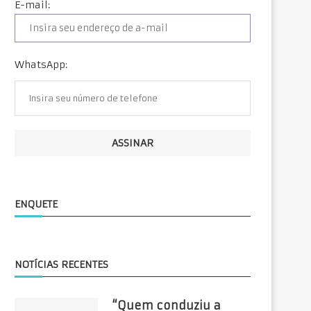
E-mail:
WhatsApp:
ENQUETE
NOTÍCIAS RECENTES
“Quem conduziu a