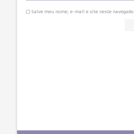
Salve meu nome, e-mail e site neste navegado