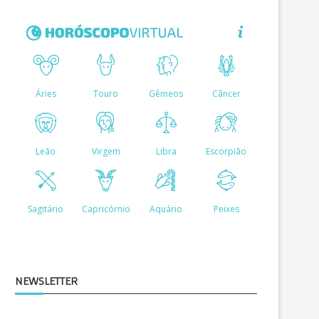
NEWSLETTER