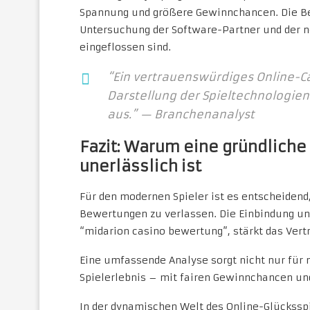
Spannung und größere Gewinnchancen. Die Be
Untersuchung der Software-Partner und der ne
eingeflossen sind.
“Ein vertrauenswürdiges Online-Ca
Darstellung der Spieltechnologie
aus.” — Branchenanalyst
Fazit: Warum eine gründliche
unerlässlich ist
Für den modernen Spieler ist es entscheidend
Bewertungen zu verlassen. Die Einbindung un
“midarion casino bewertung”, stärkt das Vertr
Eine umfassende Analyse sorgt nicht nur für 
Spielerlebnis – mit fairen Gewinnchancen un
In der dynamischen Welt des Online-Glücksspi