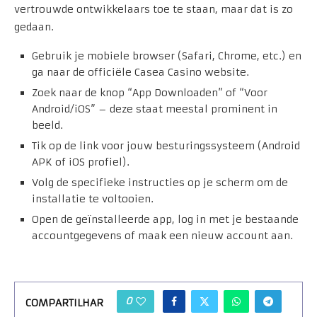
vertrouwde ontwikkelaars toe te staan, maar dat is zo
gedaan.
Gebruik je mobiele browser (Safari, Chrome, etc.) en
ga naar de officiële Casea Casino website.
Zoek naar de knop “App Downloaden” of “Voor
Android/iOS” – deze staat meestal prominent in
beeld.
Tik op de link voor jouw besturingssysteem (Android
APK of iOS profiel).
Volg de specifieke instructies op je scherm om de
installatie te voltooien.
Open de geïnstalleerde app, log in met je bestaande
accountgegevens of maak een nieuw account aan.
0
COMPARTILHAR