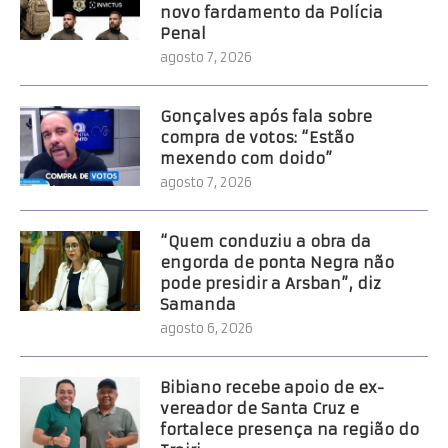
novo fardamento da Polícia
Penal
agosto 7, 2026
Gonçalves após fala sobre
compra de votos: “Estão
mexendo com doido”
agosto 7, 2026
“Quem conduziu a obra da
engorda de ponta Negra não
pode presidir a Arsban”, diz
Samanda
agosto 6, 2026
Bibiano recebe apoio de ex-
vereador de Santa Cruz e
fortalece presença na região do