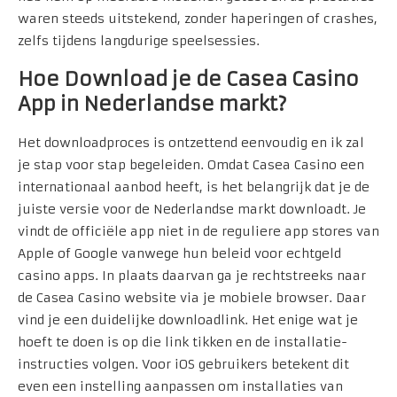
waren steeds uitstekend, zonder haperingen of crashes,
zelfs tijdens langdurige speelsessies.
Hoe Download je de Casea Casino
App in Nederlandse markt?
Het downloadproces is ontzettend eenvoudig en ik zal
je stap voor stap begeleiden. Omdat Casea Casino een
internationaal aanbod heeft, is het belangrijk dat je de
juiste versie voor de Nederlandse markt downloadt. Je
vindt de officiële app niet in de reguliere app stores van
Apple of Google vanwege hun beleid voor echtgeld
casino apps. In plaats daarvan ga je rechtstreeks naar
de Casea Casino website via je mobiele browser. Daar
vind je een duidelijke downloadlink. Het enige wat je
hoeft te doen is op die link tikken en de installatie-
instructies volgen. Voor iOS gebruikers betekent dit
even een instelling aanpassen om installaties van