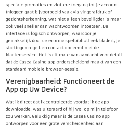
speciale promoties en vlottere toegang tot je account.
Inloggen gaat bijvoorbeeld vaak via vingerafdruk of
gezichtsherkenning, wat niet alleen beveiligder is maar
ook veel sneller dan wachtwoorden intoetsen. De
interface is logisch ontworpen, waardoor je
gemakkelijk door de enorme spelbibliotheek bladert, je
stortingen regelt en contact opneemt met de
klantenservice. Het is dit mate van aandacht voor detail
dat de Casea Casino app onderscheidend maakt van een
standaard mobiele browser-sessie.
Verenigbaarheid: Functioneert de
App op Uw Device?
Wat ik direct dat ik controleerde voordat ik de app
downloadde, was uiteraard of hij wel op mijn telefoon
zou werken. Gelukkig maar is de Casea Casino app
ontworpen voor een grote verscheidenheid aan