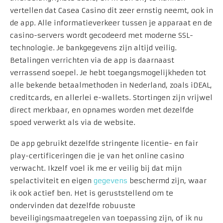
vertellen dat Casea Casino dit zeer ernstig neemt, ook in
de app. Alle informatieverkeer tussen je apparaat en de
casino-servers wordt gecodeerd met moderne SSL-
technologie. Je bankgegevens zijn altijd veilig.
Betalingen verrichten via de app is daarnaast
verrassend soepel. Je hebt toegangsmogelijkheden tot
alle bekende betaalmethoden in Nederland, zoals iDEAL,
creditcards, en allerlei e-wallets. Stortingen zijn vrijwel
direct merkbaar, en opnames worden met dezelfde
spoed verwerkt als via de website.
De app gebruikt dezelfde stringente licentie- en fair
play-certificeringen die je van het online casino
verwacht. Ikzelf voel ik me er veilig bij dat mijn
spelactiviteit en eigen
gegevens
beschermd zijn, waar
ik ook actief ben. Het is geruststellend om te
ondervinden dat dezelfde robuuste
beveiligingsmaatregelen van toepassing zijn, of ik nu