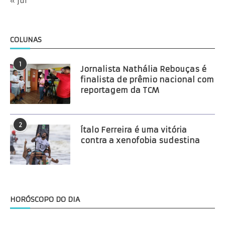
« jul
COLUNAS
1
Jornalista Nathália Rebouças é
finalista de prêmio nacional com
reportagem da TCM
2
Ítalo Ferreira é uma vitória
contra a xenofobia sudestina
HORÓSCOPO DO DIA