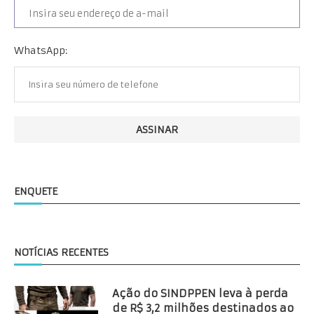
WhatsApp:
ENQUETE
NOTÍCIAS RECENTES
Ação do SINDPPEN leva à perda
de R$ 3,2 milhões destinados ao