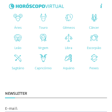
NEWSLETTER
E-mail: