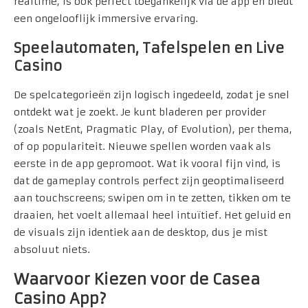
realtime, is ook perfect toegankelijk via de app en biedt
een ongelooflijk immersive ervaring.
Speelautomaten, Tafelspelen en Live
Casino
De spelcategorieën zijn logisch ingedeeld, zodat je snel
ontdekt wat je zoekt. Je kunt bladeren per provider
(zoals NetEnt, Pragmatic Play, of Evolution), per thema,
of op populariteit. Nieuwe spellen worden vaak als
eerste in de app gepromoot. Wat ik vooral fijn vind, is
dat de gameplay controls perfect zijn geoptimaliseerd
aan touchscreens; swipen om in te zetten, tikken om te
draaien, het voelt allemaal heel intuïtief. Het geluid en
de visuals zijn identiek aan de desktop, dus je mist
absoluut niets.
Waarvoor Kiezen voor de Casea
Casino App?