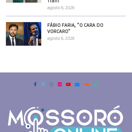
Trairi
agosto 6, 2026
FÁBIO FARIA, “O CARA DO
VORCARO”
agosto 6, 2026