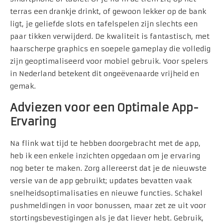
terras een drankje drinkt, of gewoon lekker op de bank
ligt, je geliefde slots en tafelspelen zijn slechts een
paar tikken verwijderd. De kwaliteit is fantastisch, met
haarscherpe graphics en soepele gameplay die volledig
zijn geoptimaliseerd voor mobiel gebruik. Voor spelers
in Nederland betekent dit ongeëvenaarde vrijheid en
gemak.
Adviezen voor een Optimale App-
Ervaring
Na flink wat tijd te hebben doorgebracht met de app,
heb ik een enkele inzichten opgedaan om je ervaring
nog beter te maken. Zorg allereerst dat je de nieuwste
versie van de app gebruikt; updates bevatten vaak
snelheidsoptimalisaties en nieuwe functies. Schakel
pushmeldingen in voor bonussen, maar zet ze uit voor
stortingsbevestigingen als je dat liever hebt. Gebruik,