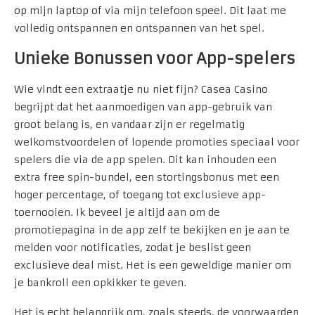
op mijn laptop of via mijn telefoon speel. Dit laat me
volledig ontspannen en ontspannen van het spel.
Unieke Bonussen voor App-spelers
Wie vindt een extraatje nu niet fijn? Casea Casino
begrijpt dat het aanmoedigen van app-gebruik van
groot belang is, en vandaar zijn er regelmatig
welkomstvoordelen of lopende promoties speciaal voor
spelers die via de app spelen. Dit kan inhouden een
extra free spin-bundel, een stortingsbonus met een
hoger percentage, of toegang tot exclusieve app-
toernooien. Ik beveel je altijd aan om de
promotiepagina in de app zelf te bekijken en je aan te
melden voor notificaties, zodat je beslist geen
exclusieve deal mist. Het is een geweldige manier om
je bankroll een opkikker te geven.
Het is echt belangrijk om, zoals steeds, de voorwaarden