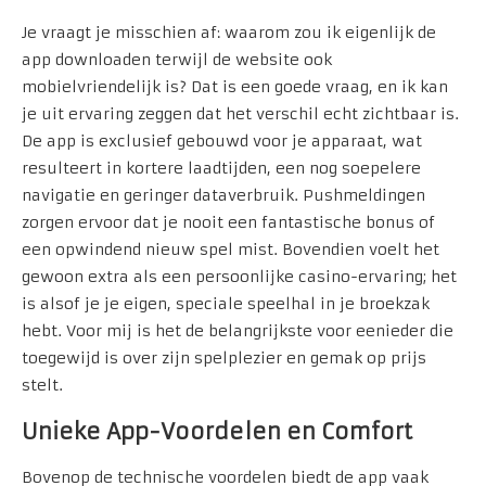
Je vraagt je misschien af: waarom zou ik eigenlijk de
app downloaden terwijl de website ook
mobielvriendelijk is? Dat is een goede vraag, en ik kan
je uit ervaring zeggen dat het verschil echt zichtbaar is.
De app is exclusief gebouwd voor je apparaat, wat
resulteert in kortere laadtijden, een nog soepelere
navigatie en geringer dataverbruik. Pushmeldingen
zorgen ervoor dat je nooit een fantastische bonus of
een opwindend nieuw spel mist. Bovendien voelt het
gewoon extra als een persoonlijke casino-ervaring; het
is alsof je je eigen, speciale speelhal in je broekzak
hebt. Voor mij is het de belangrijkste voor eenieder die
toegewijd is over zijn spelplezier en gemak op prijs
stelt.
Unieke App-Voordelen en Comfort
Bovenop de technische voordelen biedt de app vaak