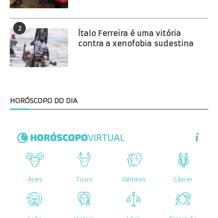
2
Ítalo Ferreira é uma vitória
contra a xenofobia sudestina
HORÓSCOPO DO DIA