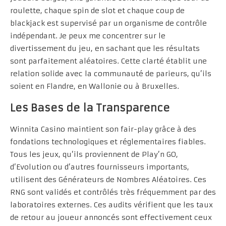
roulette, chaque spin de slot et chaque coup de
blackjack est supervisé par un organisme de contrôle
indépendant. Je peux me concentrer sur le
divertissement du jeu, en sachant que les résultats
sont parfaitement aléatoires. Cette clarté établit une
relation solide avec la communauté de parieurs, qu’ils
soient en Flandre, en Wallonie ou à Bruxelles.
Les Bases de la Transparence
Winnita Casino maintient son fair-play grâce à des
fondations technologiques et réglementaires fiables.
Tous les jeux, qu’ils proviennent de Play’n GO,
d’Evolution ou d’autres fournisseurs importants,
utilisent des Générateurs de Nombres Aléatoires. Ces
RNG sont validés et contrôlés très fréquemment par des
laboratoires externes. Ces audits vérifient que les taux
de retour au joueur annoncés sont effectivement ceux