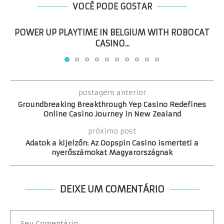
VOCÊ PODE GOSTAR
POWER UP PLAYTIME IN BELGIUM WITH ROBOCAT
CASINO...
postagem anterior
Groundbreaking Breakthrough Yep Casino Redefines
Online Casino Journey in New Zealand
próximo post
Adatok a kijelzőn: Az Oopspin Casino ismerteti a
nyerőszámokat Magyarországnak
DEIXE UM COMENTÁRIO