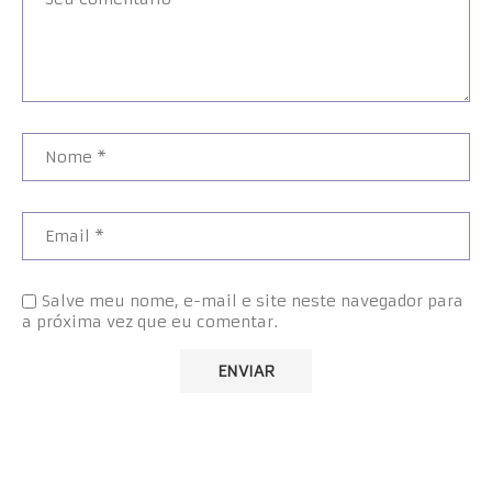
Salve meu nome, e-mail e site neste navegador para
a próxima vez que eu comentar.