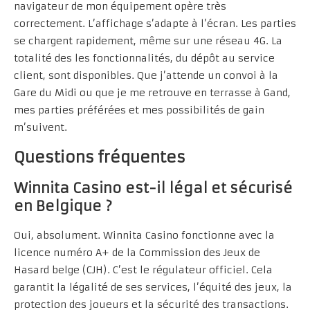
navigateur de mon équipement opère très
correctement. L’affichage s’adapte à l’écran. Les parties
se chargent rapidement, même sur une réseau 4G. La
totalité des les fonctionnalités, du dépôt au service
client, sont disponibles. Que j’attende un convoi à la
Gare du Midi ou que je me retrouve en terrasse à Gand,
mes parties préférées et mes possibilités de gain
m’suivent.
Questions fréquentes
Winnita Casino est-il légal et sécurisé
en Belgique ?
Oui, absolument. Winnita Casino fonctionne avec la
licence numéro A+ de la Commission des Jeux de
Hasard belge (CJH). C’est le régulateur officiel. Cela
garantit la légalité de ses services, l’équité des jeux, la
protection des joueurs et la sécurité des transactions.