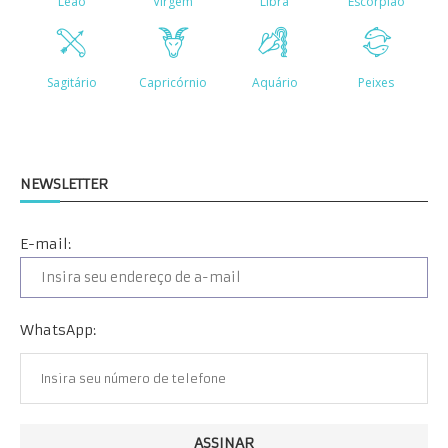
NEWSLETTER
E-mail:
WhatsApp: