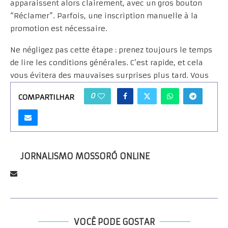
apparaissent alors clairement, avec un gros bouton
“Réclamer”. Parfois, une inscription manuelle à la
promotion est nécessaire.
Ne négligez pas cette étape : prenez toujours le temps
de lire les conditions générales. C’est rapide, et cela
vous évitera des mauvaises surprises plus tard. Vous
aurez exactement combien miser et sur quels jeux
0
COMPARTILHAR
jouer avant de pouvoir retirer vos gains.
JORNALISMO MOSSORÓ ONLINE
VOCÊ PODE GOSTAR