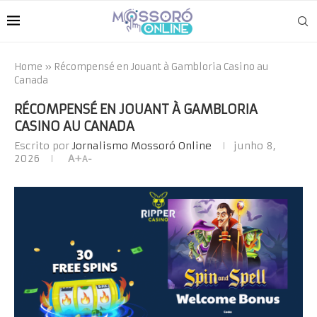
Home
»
Récompensé en Jouant à Gambloria Casino au
Canada
RÉCOMPENSÉ EN JOUANT À GAMBLORIA
CASINO AU CANADA
Escrito por
Jornalismo Mossoró Online
junho 8,
2026
A+
A-