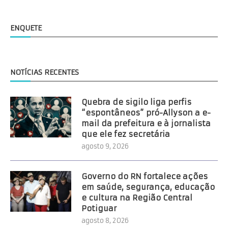
ENQUETE
NOTÍCIAS RECENTES
Quebra de sigilo liga perfis
“espontâneos” pró-Allyson a e-
mail da prefeitura e à jornalista
que ele fez secretária
agosto 9, 2026
Governo do RN fortalece ações
em saúde, segurança, educação
e cultura na Região Central
Potiguar
agosto 8, 2026