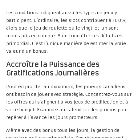
Les conditions indiquent aussi les types de jeux y
participent. D’ordinaire, les slots contribuent à 100%,
alors que le jeu de roulette ou le vingt-et-un sont
moins pris en compte. Bien connaître ces détails est
primordial. C’est l’unique manière de estimer la vraie
valeur d’un bonus.
Accroître la Puissance des
Gratifications Journalières
Pour en profiter au maximum, les joueurs canadiens
ont besoin de jouer avec stratégie. Concentrez-vous sur
les offres qui s’alignent à vos jeux de prédilection et à
votre budget. Examinez au calendrier des promos pour
repérer à l’avance les jours prometteurs.
Même avec des bonus tous les jours, la gestion de
votre bankroll est primordiale. Ces récompenses ont