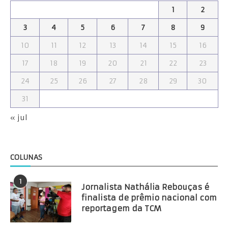
1
2
3
4
5
6
7
8
9
10
11
12
13
14
15
16
17
18
19
20
21
22
23
24
25
26
27
28
29
30
31
« jul
COLUNAS
1
Jornalista Nathália Rebouças é
finalista de prêmio nacional com
reportagem da TCM