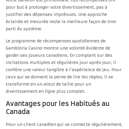
pour but à prolonger votre divertissement, pas à
justifier des dépenses imprévues. Une approche
éclairée et mesurée reste la meilleure façon de tirer
parti du système.
Le programme de récompenses quotidiennes de
Gambloria Casino montre une volonté évidente de
garder ses joueurs canadiens. En comptant sur des
incitations multiples et régulières jour après jour, il
confère une valeur tangible à l’expérience de jeu. Pour
ceux qui se donnent la peine de lire les règles, il se
transforme en un atout de taille pour un
divertissement en ligne plus complet.
Avantages pour les Habitués au
Canada
Pour un client canadien qui se connecte régulièrement,