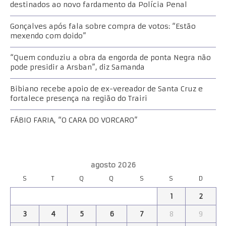
destinados ao novo fardamento da Polícia Penal
Gonçalves após fala sobre compra de votos: “Estão
mexendo com doido”
“Quem conduziu a obra da engorda de ponta Negra não
pode presidir a Arsban”, diz Samanda
Bibiano recebe apoio de ex-vereador de Santa Cruz e
fortalece presença na região do Trairi
FÁBIO FARIA, “O CARA DO VORCARO”
agosto 2026
S
T
Q
Q
S
S
D
1
2
3
4
5
6
7
8
9