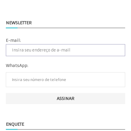
NEWSLETTER
E-mail:
WhatsApp:
ENQUETE