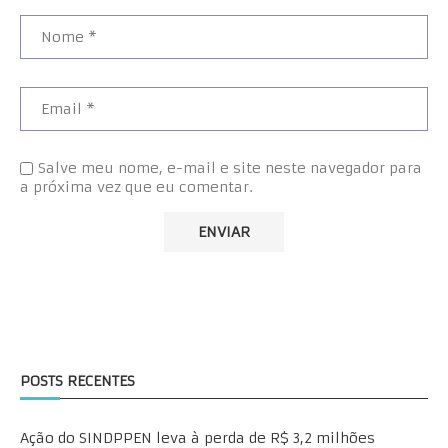
Salve meu nome, e-mail e site neste navegador para
a próxima vez que eu comentar.
POSTS RECENTES
Ação do SINDPPEN leva à perda de R$ 3,2 milhões