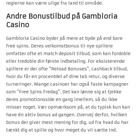
reglerne kan være ulige fra land til område.
Andre Bonustilbud på Gambloria
Casino
Gambloria Casino byder på mere at byde på end bare
free spins. Deres velkomstbonus til nye spillere
omfatter ofte et match deposit tilbud, som kan fordoble
eller tredoble din første indbetaling. For eksisterende
spillere er der ofte “Reload Bonuses”, cashback tilbud,
hvor du får en procentdel af dine tab retur, og diverse
turneringer. Mange casinoer har også faste kampagner
som “Free Spins Fredag”. Det kan lønne sig at tjekke
deres promotionsside en gang imellem, så du ikke
misser noget. Vær opmærksom på, at du typisk kun kan
have én aktiv bonus ad gangen. Overvej derfor, hvilken
bonus der giver mest mening for dig, ud fra hvad du har
tænkt dig at spille og hvor meget du vil sætte ind.