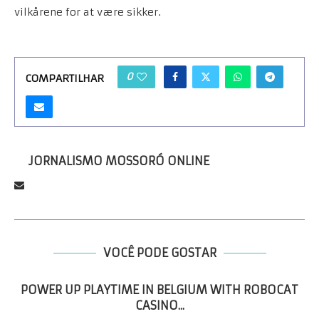
vilkårene for at være sikker.
0
COMPARTILHAR
JORNALISMO MOSSORÓ ONLINE
VOCÊ PODE GOSTAR
POWER UP PLAYTIME IN BELGIUM WITH ROBOCAT
CASINO...