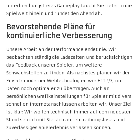
unterbrechungsfreies Gameplay taucht Sie tiefer in die
Spielwelt hinein und rundet den Abend ab.
Bevorstehende Pläne für
kontinuierliche Verbesserung
Unsere Arbeit an der Performance endet nie. Wir
beobachten ständig die Ladezeiten und berücksichtigen
das Feedback unserer Spieler, um weitere
Schwachstellen zu finden. Als nächstes planen wir den
Einsatz moderner Webtechnologien wie HTTP/3, um
Daten noch optimaler zu übertragen. Auch an
persönlichen Grafikeinstellungen für Spieler mit divers
schnellen Internetanschlüssen arbeiten wir. Unser Ziel
ist klar: Wir wollen technisch immer auf dem neuesten
Stand sein, damit Sie sich auf ein reibungsloses und
zuverlässiges Spielerlebnis verlassen können.