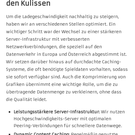
den Kulissen
Um die Ladegeschwindigkeit nachhaltig zu steigern,
haben wir an verschiedenen Stellen optimiert. Ein
wichtiger Schritt war der Wechsel zu einer stärkeren
Server-Infrastruktur mit verbesserten
Netzwerkverbindungen, die speziell auf den
Datenverkehr in Europa und Österreich abgestimmt ist.
Wir setzen darüber hinaus auf durchdachte Caching-
Systeme, die oft benötigte Spieldaten vorhalten, sodass
sie sofort verfügbar sind. Auch die Komprimierung von
Grafiken übernimmt eine wichtige Rolle, um die zu
übertragende Datenmenge zu verkleinern, ohne dass
die Qualität leidet.
Leistungsstärkere Server-Infrastruktur:
Wir nutzen
Hochgeschwindigkeits-Server mit optimalen
Peering-Verbindungen für schnellere Datenwege.
Dynamic Content Caching:
Regelmäßig genutzte