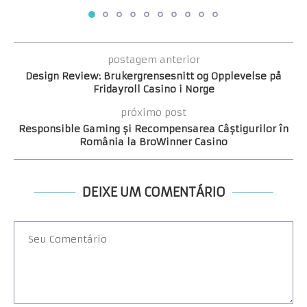
postagem anterior
Design Review: Brukergrensesnitt og Opplevelse på
Fridayroll Casino i Norge
próximo post
Responsible Gaming și Recompensarea Câștigurilor în
România la BroWinner Casino
DEIXE UM COMENTÁRIO