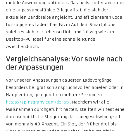
mobile Anwendung optimiert. Das heißt unter anderem
eine anpassungsfähige Bildqualität, die sich der
aktuellen Bandbreite angleicht, und effizienteren Code
für zügigeres Laden. Das Fazit: Auf dem Smartphone
spielt es sich jetzt ebenso flott und flüssig wie am
Desktop-PC. Ideal für eine schnelle Runde
zwischendurch.
Vergleichsanalyse: Vor sowie nach
der Anpassungen
Vor unseren Anpassungen dauerten Ladevorgänge,
besonders bei grafisch anspruchsvollen Spielen oder in
Hauptzeiten, gelegentlich mehrere Sekunden
https://spinsgrany.com/de-at/
. Nachdem wir alle
Maßnahmen durchgeführt hatten, stellten wir fest eine
durchschnittliche Steigerung der Ladegeschwindigkeit
von mehr als 40 Prozent. Ein Slot, der früher drei bis