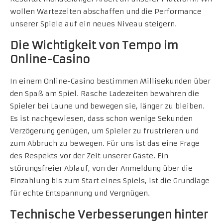
wollen Wartezeiten abschaffen und die Performance
unserer Spiele auf ein neues Niveau steigern.
Die Wichtigkeit von Tempo im
Online-Casino
In einem Online-Casino bestimmen Millisekunden über
den Spaß am Spiel. Rasche Ladezeiten bewahren die
Spieler bei Laune und bewegen sie, länger zu bleiben.
Es ist nachgewiesen, dass schon wenige Sekunden
Verzögerung genügen, um Spieler zu frustrieren und
zum Abbruch zu bewegen. Für uns ist das eine Frage
des Respekts vor der Zeit unserer Gäste. Ein
störungsfreier Ablauf, von der Anmeldung über die
Einzahlung bis zum Start eines Spiels, ist die Grundlage
für echte Entspannung und Vergnügen.
Technische Verbesserungen hinter