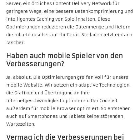
Server, ein örtliches Content Delivery Network für
geringere Wege, eine bessere Datenkomprimierung und
intelligentes Caching von Spielinhalten. Diese
Optimierungen reduzieren die Datenmenge und liefern
die Inhalte rascher auf Ihr Gerät. Sie laden jetzt einfach
rascher.
Haben auch mobile Spieler von den
Verbesserungen?
Ja, absolut. Die Optimierungen greifen voll für unsere
mobile Website. Wir setzen ein adaptive Technologien,
die Grafiken und Übertragung an Ihre
Internetgeschwindigkeit optimieren. Der Code ist
außerdem für mobile Browser optimiert. So entstehen
auch auf Smartphones und Tablets keine störenden
Wartezeiten.
Vermag ich die Verbesserungen bei