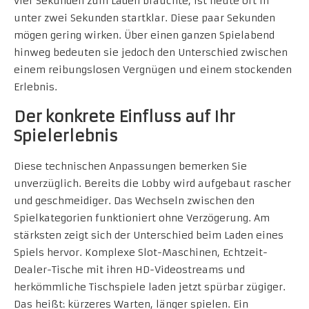
vier Sekunden zum Laden brauchte, ist heute oft in
unter zwei Sekunden startklar. Diese paar Sekunden
mögen gering wirken. Über einen ganzen Spielabend
hinweg bedeuten sie jedoch den Unterschied zwischen
einem reibungslosen Vergnügen und einem stockenden
Erlebnis.
Der konkrete Einfluss auf Ihr
Spielerlebnis
Diese technischen Anpassungen bemerken Sie
unverzüglich. Bereits die Lobby wird aufgebaut rascher
und geschmeidiger. Das Wechseln zwischen den
Spielkategorien funktioniert ohne Verzögerung. Am
stärksten zeigt sich der Unterschied beim Laden eines
Spiels hervor. Komplexe Slot-Maschinen, Echtzeit-
Dealer-Tische mit ihren HD-Videostreams und
herkömmliche Tischspiele laden jetzt spürbar zügiger.
Das heißt: kürzeres Warten, länger spielen. Ein