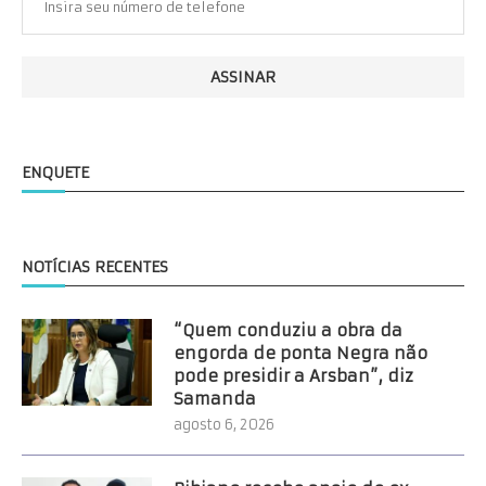
ENQUETE
NOTÍCIAS RECENTES
“Quem conduziu a obra da
engorda de ponta Negra não
pode presidir a Arsban”, diz
Samanda
agosto 6, 2026