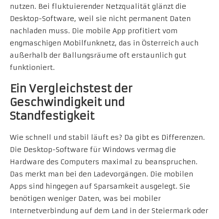
nutzen. Bei fluktuierender Netzqualität glänzt die
Desktop-Software, weil sie nicht permanent Daten
nachladen muss. Die mobile App profitiert vom
engmaschigen Mobilfunknetz, das in Österreich auch
außerhalb der Ballungsräume oft erstaunlich gut
funktioniert.
Ein Vergleichstest der
Geschwindigkeit und
Standfestigkeit
Wie schnell und stabil läuft es? Da gibt es Differenzen.
Die Desktop-Software für Windows vermag die
Hardware des Computers maximal zu beanspruchen.
Das merkt man bei den Ladevorgängen. Die mobilen
Apps sind hingegen auf Sparsamkeit ausgelegt. Sie
benötigen weniger Daten, was bei mobiler
Internetverbindung auf dem Land in der Steiermark oder