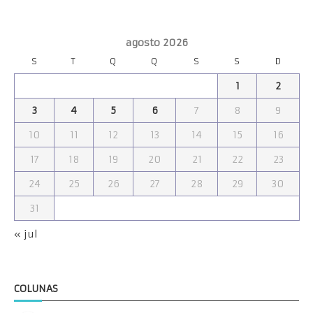
agosto 2026
S
T
Q
Q
S
S
D
1
2
3
4
5
6
7
8
9
10
11
12
13
14
15
16
17
18
19
20
21
22
23
24
25
26
27
28
29
30
31
« jul
COLUNAS