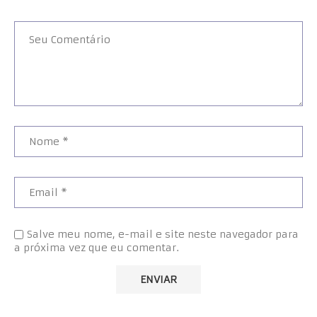
Salve meu nome, e-mail e site neste navegador para
a próxima vez que eu comentar.