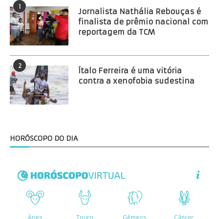
1
Jornalista Nathália Rebouças é
finalista de prêmio nacional com
reportagem da TCM
2
Ítalo Ferreira é uma vitória
contra a xenofobia sudestina
HORÓSCOPO DO DIA