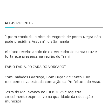
POSTS RECENTES
“Quem conduziu a obra da engorda de ponta Negra não
pode presidir a Arsban”, diz Samanda
Bibiano recebe apoio de ex-vereador de Santa Cruz e
fortalece presença na região do Trairi
FÁBIO FARIA, “O CARA DO VORCARO”
Comunidades Caatinga, Bom Lugar 2 e Canto Fino
recebem nova estrada com ação da Prefeitura do Assú.
Serra do Mel avança no IDEB 2025 e registra
crescimento expressivo na qualidade da educação
municipal