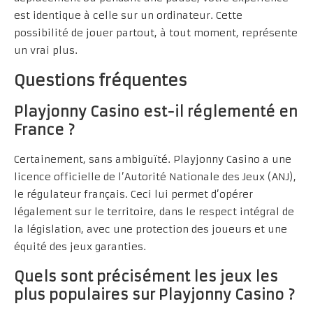
est identique à celle sur un ordinateur. Cette
possibilité de jouer partout, à tout moment, représente
un vrai plus.
Questions fréquentes
Playjonny Casino est-il réglementé en
France ?
Certainement, sans ambiguïté. Playjonny Casino a une
licence officielle de l’Autorité Nationale des Jeux (ANJ),
le régulateur français. Ceci lui permet d’opérer
légalement sur le territoire, dans le respect intégral de
la législation, avec une protection des joueurs et une
équité des jeux garanties.
Quels sont précisément les jeux les
plus populaires sur Playjonny Casino ?