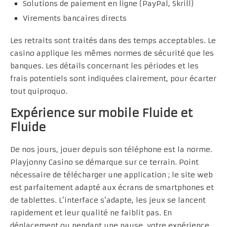
Solutions de paiement en ligne (PayPal, Skrill)
Virements bancaires directs
Les retraits sont traités dans des temps acceptables. Le
casino applique les mêmes normes de sécurité que les
banques. Les détails concernant les périodes et les
frais potentiels sont indiquées clairement, pour écarter
tout quiproquo.
Expérience sur mobile Fluide et
Fluide
De nos jours, jouer depuis son téléphone est la norme.
Playjonny Casino se démarque sur ce terrain. Point
nécessaire de télécharger une application ; le site web
est parfaitement adapté aux écrans de smartphones et
de tablettes. L’interface s’adapte, les jeux se lancent
rapidement et leur qualité ne faiblit pas. En
déplacement ou pendant une pause, votre expérience