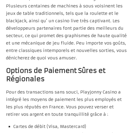
Plusieurs centaines de machines à sous voisinent les
jeux de table traditionnels, tels que la roulette et le
blackjack, ainsi qu’ un casino live très captivant. Les
développeurs partenaires font partie des meilleurs du
secteur, ce qui promet des graphismes de haute qualité
et une mécanique de jeu fluide. Peu importe vos goûts,
entre classiques intemporels et nouvelles sorties, vous
dénicherez de quoi vous amuser.
Options de Paiement Sûres et
Régionales
Pour des transactions sans souci, Playjonny Casino a
intégré les moyens de paiement les plus employés et
les plus réputés en France. Vous pouvez verser et
retirer vos argent en toute tranquillité grâce à :
Cartes de débit (Visa, Mastercard)