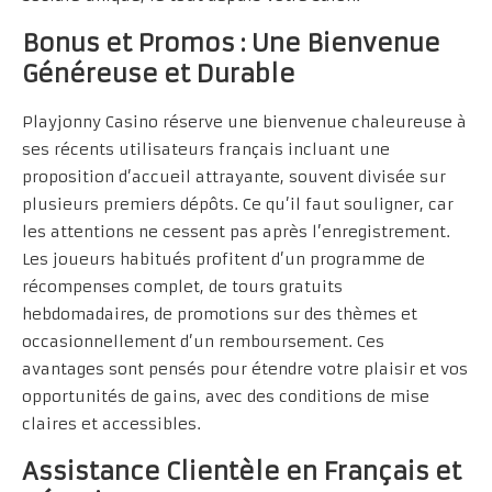
Bonus et Promos : Une Bienvenue
Généreuse et Durable
Playjonny Casino réserve une bienvenue chaleureuse à
ses récents utilisateurs français incluant une
proposition d’accueil attrayante, souvent divisée sur
plusieurs premiers dépôts. Ce qu’il faut souligner, car
les attentions ne cessent pas après l’enregistrement.
Les joueurs habitués profitent d’un programme de
récompenses complet, de tours gratuits
hebdomadaires, de promotions sur des thèmes et
occasionnellement d’un remboursement. Ces
avantages sont pensés pour étendre votre plaisir et vos
opportunités de gains, avec des conditions de mise
claires et accessibles.
Assistance Clientèle en Français et