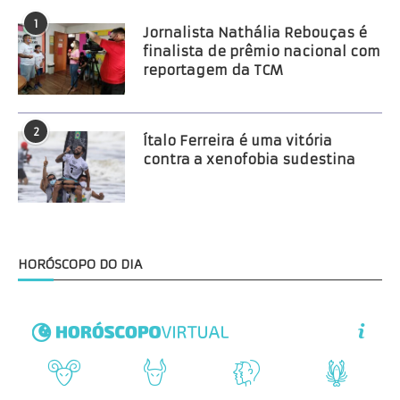
1
Jornalista Nathália Rebouças é
finalista de prêmio nacional com
reportagem da TCM
2
Ítalo Ferreira é uma vitória
contra a xenofobia sudestina
HORÓSCOPO DO DIA