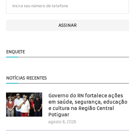
ENQUETE
NOTÍCIAS RECENTES
Governo do RN fortalece ações
em saúde, segurança, educação
e cultura na Região Central
Potiguar
agosto 8, 2026