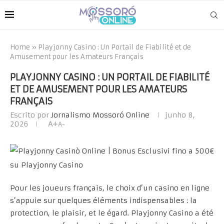
Home
»
Playjonny Casino : Un Portail de Fiabilité et de
Amusement pour les Amateurs Français
PLAYJONNY CASINO : UN PORTAIL DE FIABILITÉ
ET DE AMUSEMENT POUR LES AMATEURS
FRANÇAIS
Escrito por
Jornalismo Mossoró Online
junho 8,
2026
A+
A-
Pour les joueurs français, le choix d’un casino en ligne
s’appuie sur quelques éléments indispensables : la
protection, le plaisir, et le égard. Playjonny Casino a été