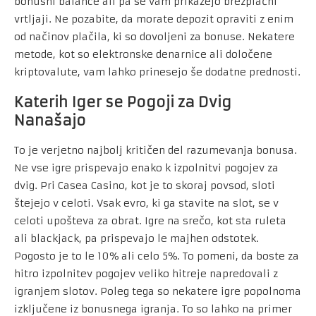
bonusni balance ali pa se vam prikažejo brezplačni
vrtljaji. Ne pozabite, da morate depozit opraviti z enim
od načinov plačila, ki so dovoljeni za bonuse. Nekatere
metode, kot so elektronske denarnice ali določene
kriptovalute, vam lahko prinesejo še dodatne prednosti.
Katerih Iger se Pogoji za Dvig
Nanašajo
To je verjetno najbolj kritičen del razumevanja bonusa.
Ne vse igre prispevajo enako k izpolnitvi pogojev za
dvig. Pri Casea Casino, kot je to skoraj povsod, sloti
štejejo v celoti. Vsak evro, ki ga stavite na slot, se v
celoti upošteva za obrat. Igre na srečo, kot sta ruleta
ali blackjack, pa prispevajo le majhen odstotek.
Pogosto je to le 10% ali celo 5%. To pomeni, da boste za
hitro izpolnitev pogojev veliko hitreje napredovali z
igranjem slotov. Poleg tega so nekatere igre popolnoma
izključene iz bonusnega igranja. To so lahko na primer