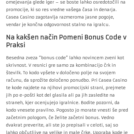
omejevanja glede iger – se boste lahko osredotočili na
promocije, ki so res vredne vašega časa in denarja.
Casea Casino zagotavlja razmeroma jasne pogoje,
vendar je končna odgovornost stalno na igralcu.
Na kakšen način Pomeni Bonus Code v
Praksi
Besedna zveza “bonus code” lahko novincem zveni kot
skrivnost. V resnici gre samo za kombinacijo črk in
številk. To kodo vpšete v določeno polje na svojem
računu, da sprožite določeno ponudbo. Pri Casea Casino
te kode najdete na njihovi promocijski strani, prejmete
jih po e-pošti kot del glasila ali pa jih zasledite na
straneh, kjer ocenjujejo igralnice. Bodite pozorni, da
kodo vnesete pravilno. Pogosto jo morate vnesti še pred
začetnim pologom, če želite začetni bonus. Vedno
dvakrat preverite, ali ste jo prepisali v celoti, saj so
lahko občutljive na velike in male črke. Uporaba kode je