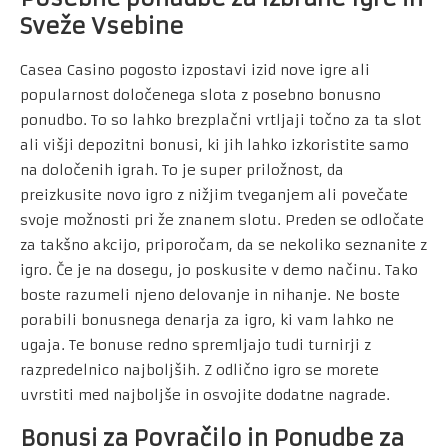
Sveže Vsebine
Casea Casino pogosto izpostavi izid nove igre ali
popularnost določenega slota z posebno bonusno
ponudbo. To so lahko brezplačni vrtljaji točno za ta slot
ali višji depozitni bonusi, ki jih lahko izkoristite samo
na določenih igrah. To je super priložnost, da
preizkusite novo igro z nižjim tveganjem ali povečate
svoje možnosti pri že znanem slotu. Preden se odločate
za takšno akcijo, priporočam, da se nekoliko seznanite z
igro. Če je na dosegu, jo poskusite v demo načinu. Tako
boste razumeli njeno delovanje in nihanje. Ne boste
porabili bonusnega denarja za igro, ki vam lahko ne
ugaja. Te bonuse redno spremljajo tudi turnirji z
razpredelnico najboljših. Z odlično igro se morete
uvrstiti med najboljše in osvojite dodatne nagrade.
Bonusi za Povračilo in Ponudbe za