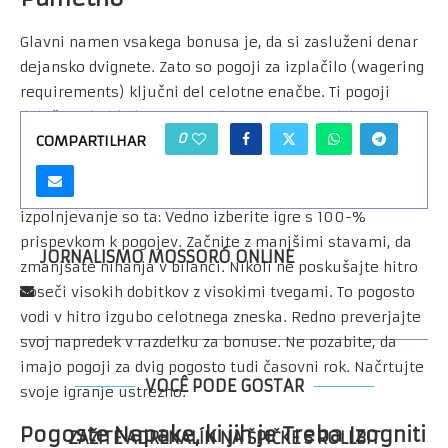
Glavni namen vsakega bonusa je, da si zasluženi denar
dejansko dvignete. Zato so pogoji za izplačilo (wagering
requirements) ključni del celotne enačbe. Ti pogoji
določajo, kolikokrat zapored preigrati znesek bonusa
0
COMPARTILHAR
(ali bonusa skupaj z depozitom), preden lahko
zahtevate dvig. Pri Casea Casino se ti pogoji razlikujejo
glede na vrsto bonusa. Moja zlata pravila za pametno
izpolnjevanje so ta: Vedno izberite igre s 100-%
prispevkom k pogojev. Začnite z manjšimi stavami, da
JORNALISMO MOSSORÓ ONLINE
zmanjšate nihanja v bilanci. Nikoli ne poskušajte hitro
doseči visokih dobitkov z visokimi tvegami. To pogosto
vodi v hitro izgubo celotnega zneska. Redno preverjajte
svoj napredek v razdelku za bonuse. Ne pozabite, da
imajo pogoji za dvig pogosto tudi časovni rok. Načrtujte
VOCÊ PODE GOSTAR
svoje igranje ustrezno.
Pogoste Napake, ki jih je Treba Izogniti
ZAŽITE ADRENALÍN NA ŠPIČKE S ROLLBIT