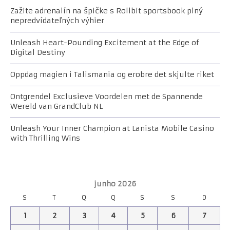
Zažite adrenalín na špičke s Rollbit sportsbook plný
nepredvídateľných výhier
Unleash Heart-Pounding Excitement at the Edge of
Digital Destiny
Oppdag magien i Talismania og erobre det skjulte riket
Ontgrendel Exclusieve Voordelen met de Spannende
Wereld van GrandClub NL
Unleash Your Inner Champion at Lanista Mobile Casino
with Thrilling Wins
junho 2026
S
T
Q
Q
S
S
D
1
2
3
4
5
6
7