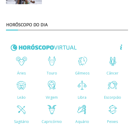
HORÓSCOPO DO DIA