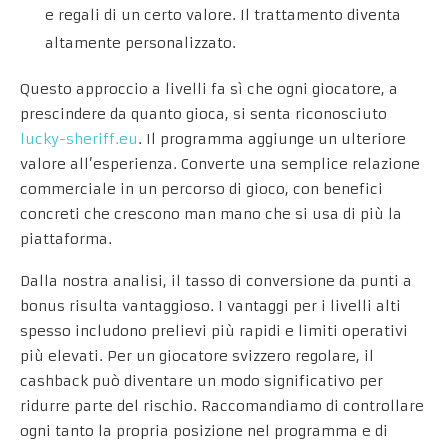
e regali di un certo valore. Il trattamento diventa
altamente personalizzato.
Questo approccio a livelli fa sì che ogni giocatore, a
prescindere da quanto gioca, si senta riconosciuto
lucky-sheriff.eu
. Il programma aggiunge un ulteriore
valore all’esperienza. Converte una semplice relazione
commerciale in un percorso di gioco, con benefici
concreti che crescono man mano che si usa di più la
piattaforma.
Dalla nostra analisi, il tasso di conversione da punti a
bonus risulta vantaggioso. I vantaggi per i livelli alti
spesso includono prelievi più rapidi e limiti operativi
più elevati. Per un giocatore svizzero regolare, il
cashback può diventare un modo significativo per
ridurre parte del rischio. Raccomandiamo di controllare
ogni tanto la propria posizione nel programma e di