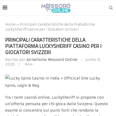
Home
»
Principali Caratteristiche della Piattaforma
LuckySheriff Casino per i Giocatori Svizzeri
PRINCIPALI CARATTERISTICHE DELLA
PIATTAFORMA LUCKYSHERIFF CASINO PER I
GIOCATORI SVIZZERI
Escrito por
Jornalismo Mossoró Online
junho 8,
2026
A+
A-
Tra i tanti casinò online, LuckySheriff si propone con
un’offerta pensata per chi gioca dalla Svizzera. Questo
esame si concentra sui punti forti che rendono la