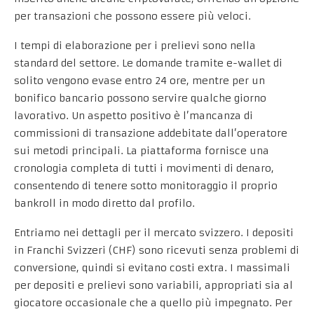
per transazioni che possono essere più veloci.
I tempi di elaborazione per i prelievi sono nella
standard del settore. Le domande tramite e-wallet di
solito vengono evase entro 24 ore, mentre per un
bonifico bancario possono servire qualche giorno
lavorativo. Un aspetto positivo è l’mancanza di
commissioni di transazione addebitate dall’operatore
sui metodi principali. La piattaforma fornisce una
cronologia completa di tutti i movimenti di denaro,
consentendo di tenere sotto monitoraggio il proprio
bankroll in modo diretto dal profilo.
Entriamo nei dettagli per il mercato svizzero. I depositi
in Franchi Svizzeri (CHF) sono ricevuti senza problemi di
conversione, quindi si evitano costi extra. I massimali
per depositi e prelievi sono variabili, appropriati sia al
giocatore occasionale che a quello più impegnato. Per