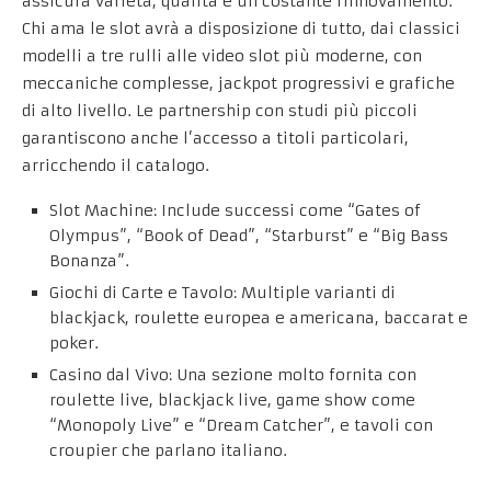
assicura varietà, qualità e un costante rinnovamento.
Chi ama le slot avrà a disposizione di tutto, dai classici
modelli a tre rulli alle video slot più moderne, con
meccaniche complesse, jackpot progressivi e grafiche
di alto livello. Le partnership con studi più piccoli
garantiscono anche l’accesso a titoli particolari,
arricchendo il catalogo.
Slot Machine: Include successi come “Gates of
Olympus”, “Book of Dead”, “Starburst” e “Big Bass
Bonanza”.
Giochi di Carte e Tavolo: Multiple varianti di
blackjack, roulette europea e americana, baccarat e
poker.
Casino dal Vivo: Una sezione molto fornita con
roulette live, blackjack live, game show come
“Monopoly Live” e “Dream Catcher”, e tavoli con
croupier che parlano italiano.