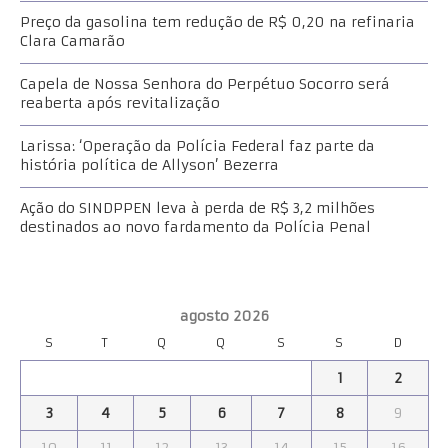
Preço da gasolina tem redução de R$ 0,20 na refinaria
Clara Camarão
Capela de Nossa Senhora do Perpétuo Socorro será
reaberta após revitalização
Larissa: ‘Operação da Polícia Federal faz parte da
história política de Allyson’ Bezerra
Ação do SINDPPEN leva à perda de R$ 3,2 milhões
destinados ao novo fardamento da Polícia Penal
agosto 2026
S
T
Q
Q
S
S
D
1
2
3
4
5
6
7
8
9