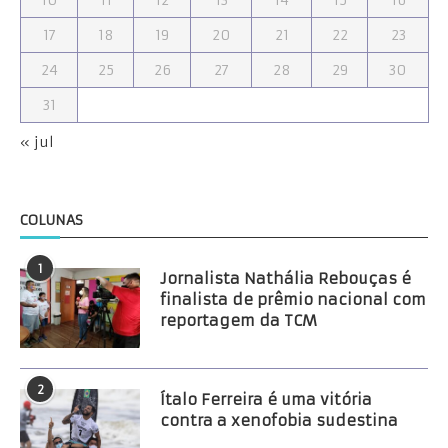
10
11
12
13
14
15
16
17
18
19
20
21
22
23
24
25
26
27
28
29
30
31
« jul
COLUNAS
1
Jornalista Nathália Rebouças é
finalista de prêmio nacional com
reportagem da TCM
2
Ítalo Ferreira é uma vitória
contra a xenofobia sudestina