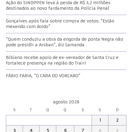
Ação do SINDPPEN leva à perda de R$ 3,2 milhões
destinados ao novo fardamento da Polícia Penal
Gonçalves após fala sobre compra de votos: “Estão
mexendo com doido”
“Quem conduziu a obra da engorda de ponta Negra não
pode presidir a Arsban”, diz Samanda
Bibiano recebe apoio de ex-vereador de Santa Cruz e
fortalece presença na região do Trairi
FÁBIO FARIA, “O CARA DO VORCARO”
agosto 2026
S
T
Q
Q
S
S
D
1
2
3
4
5
6
7
8
9