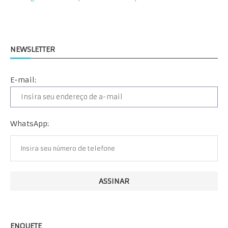
NEWSLETTER
E-mail:
WhatsApp:
ENQUETE