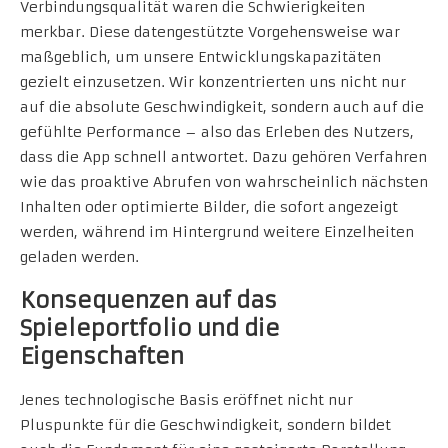
Verbindungsqualität waren die Schwierigkeiten
merkbar. Diese datengestützte Vorgehensweise war
maßgeblich, um unsere Entwicklungskapazitäten
gezielt einzusetzen. Wir konzentrierten uns nicht nur
auf die absolute Geschwindigkeit, sondern auch auf die
gefühlte Performance – also das Erleben des Nutzers,
dass die App schnell antwortet. Dazu gehören Verfahren
wie das proaktive Abrufen von wahrscheinlich nächsten
Inhalten oder optimierte Bilder, die sofort angezeigt
werden, während im Hintergrund weitere Einzelheiten
geladen werden.
Konsequenzen auf das
Spieleportfolio und die
Eigenschaften
Jenes technologische Basis eröffnet nicht nur
Pluspunkte für die Geschwindigkeit, sondern bildet