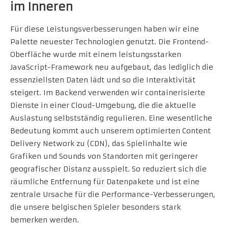
im Inneren
Für diese Leistungsverbesserungen haben wir eine
Palette neuester Technologien genutzt. Die Frontend-
Oberfläche wurde mit einem leistungsstarken
JavaScript-Framework neu aufgebaut, das lediglich die
essenziellsten Daten lädt und so die Interaktivität
steigert. Im Backend verwenden wir containerisierte
Dienste in einer Cloud-Umgebung, die die aktuelle
Auslastung selbstständig regulieren. Eine wesentliche
Bedeutung kommt auch unserem optimierten Content
Delivery Network zu (CDN), das Spielinhalte wie
Grafiken und Sounds von Standorten mit geringerer
geografischer Distanz ausspielt. So reduziert sich die
räumliche Entfernung für Datenpakete und ist eine
zentrale Ursache für die Performance-Verbesserungen,
die unsere belgischen Spieler besonders stark
bemerken werden.