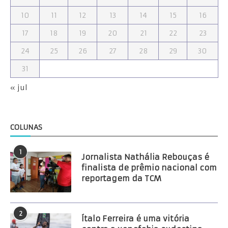
10
11
12
13
14
15
16
17
18
19
20
21
22
23
24
25
26
27
28
29
30
31
« jul
COLUNAS
1
Jornalista Nathália Rebouças é
finalista de prêmio nacional com
reportagem da TCM
2
Ítalo Ferreira é uma vitória