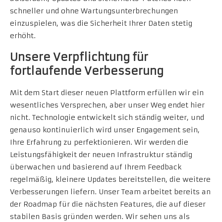
schneller und ohne Wartungsunterbrechungen
einzuspielen, was die Sicherheit Ihrer Daten stetig
erhöht.
Unsere Verpflichtung für
fortlaufende Verbesserung
Mit dem Start dieser neuen Plattform erfüllen wir ein
wesentliches Versprechen, aber unser Weg endet hier
nicht. Technologie entwickelt sich ständig weiter, und
genauso kontinuierlich wird unser Engagement sein,
Ihre Erfahrung zu perfektionieren. Wir werden die
Leistungsfähigkeit der neuen Infrastruktur ständig
überwachen und basierend auf Ihrem Feedback
regelmäßig, kleinere Updates bereitstellen, die weitere
Verbesserungen liefern. Unser Team arbeitet bereits an
der Roadmap für die nächsten Features, die auf dieser
stabilen Basis gründen werden. Wir sehen uns als