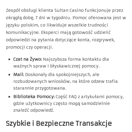
Zespół obsługi klienta Sultan Casino funkcjonuje przez
okrągłą dobę, 7 dni w tygodniu. Pomoc oferowana jest w
języku polskim, co likwiduje wszelkie trudności
komunikacyjne. Eksperci mają gotowość udzielić
odpowiedzi na pytania dotyczące konta, rozgrywek,
promocji czy operacji.
Czat na Żywo:
Najszybsza forma kontaktu dla
ważnych spraw i błyskawicznej pomocy.
Mail:
Doskonały dla spokojniejszych, ale
rozbudowanych wniosków, na które odzew trafia
starannie przygotowana.
Biblioteka Pomocy:
Część FAQ z artykułami pomocy,
gdzie użytkownicy często mogą samodzielnie
znaleźć odpowiedź.
Szybkie i Bezpieczne Transakcje