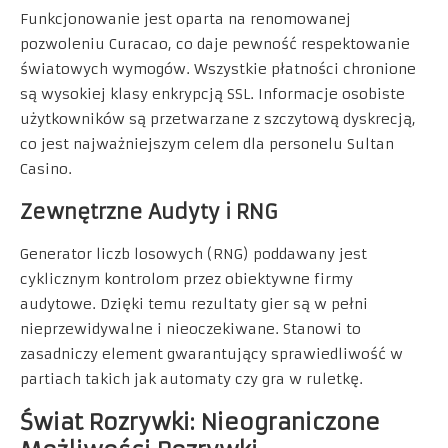
Funkcjonowanie jest oparta na renomowanej
pozwoleniu Curacao, co daje pewność respektowanie
światowych wymogów. Wszystkie płatności chronione
są wysokiej klasy enkrypcją SSL. Informacje osobiste
użytkowników są przetwarzane z szczytową dyskrecją,
co jest najważniejszym celem dla personelu Sultan
Casino.
Zewnętrzne Audyty i RNG
Generator liczb losowych (RNG) poddawany jest
cyklicznym kontrolom przez obiektywne firmy
audytowe. Dzięki temu rezultaty gier są w pełni
nieprzewidywalne i nieoczekiwane. Stanowi to
zasadniczy element gwarantujący sprawiedliwość w
partiach takich jak automaty czy gra w ruletkę.
Świat Rozrywki: Nieograniczone