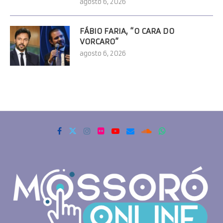
agosto 6, 2026
FÁBIO FARIA, “O CARA DO
VORCARO”
agosto 6, 2026