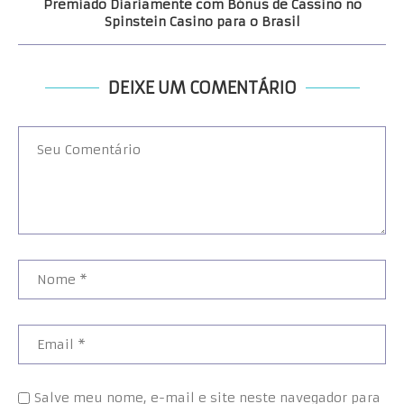
Premiado Diariamente com Bónus de Cassino no
Spinstein Casino para o Brasil
DEIXE UM COMENTÁRIO
Salve meu nome, e-mail e site neste navegador para