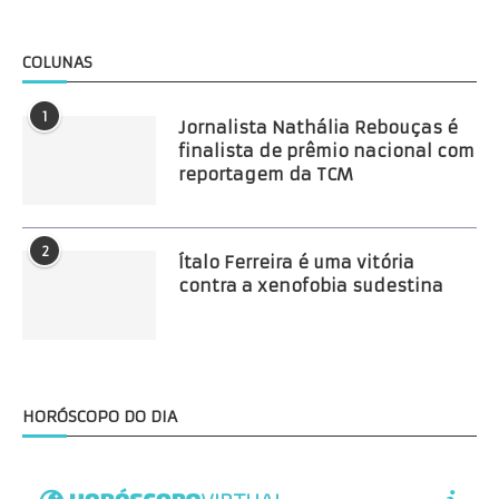
COLUNAS
1
Jornalista Nathália Rebouças é
finalista de prêmio nacional com
reportagem da TCM
2
Ítalo Ferreira é uma vitória
contra a xenofobia sudestina
HORÓSCOPO DO DIA