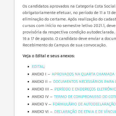
Os candidatos aprovados na Categoria Cota Social
obrigatoriamente efetuar, no período de 11 a 13 de
eliminação do certame. Após realização do cadast
cursos com início no semestre letivo 2021.1, dev
provisória da respectiva condição autodeclarada.
16 a 17 de agosto. O candidato deve enviar a doc
Recebimento do Campus de sua convocação.
Veja o Edital e seus anexos:
EDITAL
;
ANEXO I –
APROVADOS NA QUARTA CHAMADA D
ANEXO II –
DOCUMENTOS NECESSÁRIOS PARA O
ANEXO III –
PERÍODO E ENDEREÇOS ELETRÔNI
ANEXO IV –
TERMO DE COMPROMISSO DO COTI
ANEXO V –
FORMULÁRIO DE AUTODECLARAÇÃO 
ANEXO VI –
DECLARAÇÃO DE ETNIA E DE VÍNC