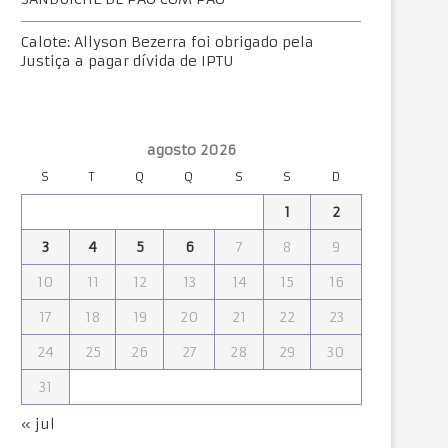
Calote: Allyson Bezerra foi obrigado pela
Justiça a pagar dívida de IPTU
agosto 2026
S
T
Q
Q
S
S
D
1
2
3
4
5
6
7
8
9
10
11
12
13
14
15
16
17
18
19
20
21
22
23
24
25
26
27
28
29
30
31
« jul