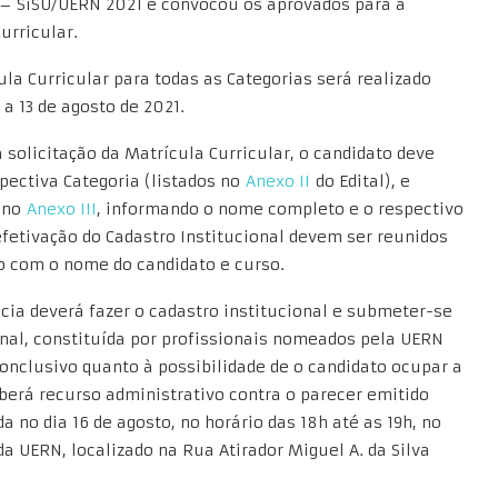
 – SiSU/UERN 2021 e convocou os aprovados para a
urricular.
ula Curricular para todas as Categorias será realizado
a 13 de agosto de 2021.
a solicitação da Matrícula Curricular, o candidato deve
pectiva Categoria (listados no
Anexo II
do Edital), e
s no
Anexo III
, informando o nome completo e o respectivo
fetivação do Cadastro Institucional devem ser reunidos
do com o nome do candidato e curso.
cia deverá fazer o cadastro institucional e submeter-se
onal, constituída por profissionais nomeados pela UERN
onclusivo quanto à possibilidade de o candidato ocupar a
berá recurso administrativo contra o parecer emitido
da no dia 16 de agosto, no horário das 18h até as 19h, no
a UERN, localizado na Rua Atirador Miguel A. da Silva