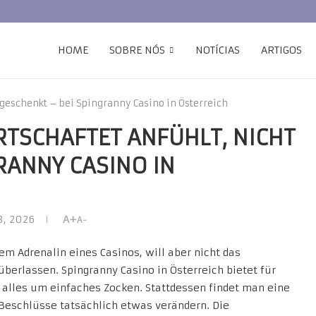
HOME
SOBRE NÓS
NOTÍCIAS
ARTIGOS
 geschenkt – bei Spingranny Casino in Österreich
RTSCHAFTET ANFÜHLT, NICHT
RANNY CASINO IN
8, 2026
A+
A-
em Adrenalin eines Casinos, will aber nicht das
überlassen. Spingranny Casino in Österreich bietet für
 alles um einfaches Zocken. Stattdessen findet man eine
 Beschlüsse tatsächlich etwas verändern. Die