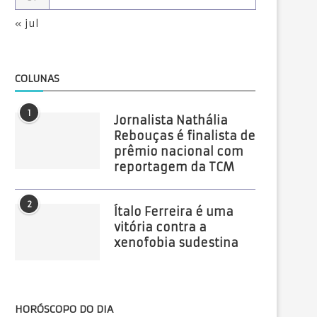
« jul
COLUNAS
1
Jornalista Nathália
Rebouças é finalista de
prêmio nacional com
reportagem da TCM
2
Ítalo Ferreira é uma
vitória contra a
xenofobia sudestina
HORÓSCOPO DO DIA