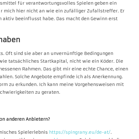
lfsmittel für verantwortungsvolles Spielen geben ein
 mich hier nicht an wie ein zufälliger Zufallstreffer. Er
ch aktiv beeinflusst habe. Das macht den Gewinn erst
 haben
s. Oft sind sie aber an unvernünftige Bedingungen
e tatsächliches Startkapital, nicht wie ein Köder. Die
essenen Rahmen. Das gibt mir eine echte Chance, einen
ahlen. Solche Angebote empfinde ich als Anerkennung.
ttform zu erkunden. Ich kann meine Vorgehensweisen mit
chwierigkeiten zu geraten.
von anderen Anbietern?
nisches Spielerlebnis
https://spingrany.eu/de-at/
.