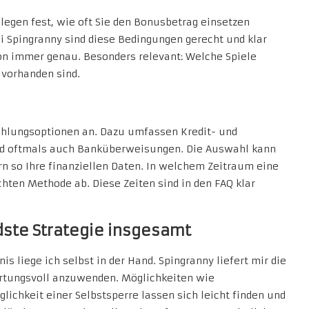
legen fest, wie oft Sie den Bonusbetrag einsetzen
i Spingranny sind diese Bedingungen gerecht und klar
tion immer genau. Besonders relevant: Welche Spiele
 vorhanden sind.
Zahlungsoptionen an. Dazu umfassen Kredit- und
 und oftmals auch Banküberweisungen. Die Auswahl kann
n so Ihre finanziellen Daten. In welchem Zeitraum eine
hten Methode ab. Diese Zeiten sind in den FAQ klar
dste Strategie insgesamt
is liege ich selbst in der Hand. Spingranny liefert mir die
rtungsvoll anzuwenden. Möglichkeiten wie
glichkeit einer Selbstsperre lassen sich leicht finden und