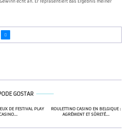
 Gewinn echt an. Er repräsentiert das Ergebnis meiner
PODE GOSTAR
JEUX DE FESTIVAL PLAY
ROULETTINO CASINO EN BELGIQUE :
CASINO...
AGRÉMENT ET SÛRETÉ...