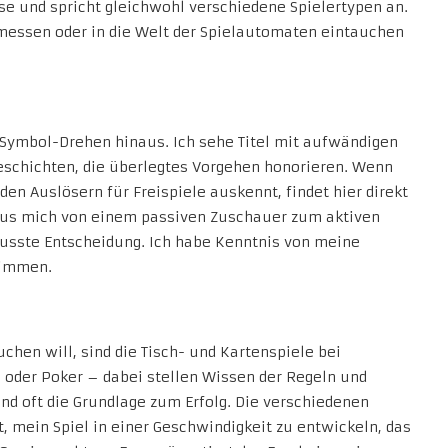
sse und spricht gleichwohl verschiedene Spielertypen an.
 messen oder in die Welt der Spielautomaten eintauchen
s Symbol-Drehen hinaus. Ich sehe Titel mit aufwändigen
eschichten, die überlegtes Vorgehen honorieren. Wenn
en Auslösern für Freispiele auskennt, findet hier direkt
us mich von einem passiven Zuschauer zum aktiven
wusste Entscheidung. Ich habe Kenntnis von meine
timmen.
hen will, sind die Tisch- und Kartenspiele bei
e oder Poker – dabei stellen Wissen der Regeln und
ind oft die Grundlage zum Erfolg. Die verschiedenen
t, mein Spiel in einer Geschwindigkeit zu entwickeln, das