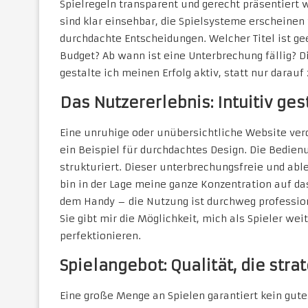
Spielregeln transparent und gerecht präsentiert 
sind klar einsehbar, die Spielsysteme erscheinen 
durchdachte Entscheidungen. Welcher Titel ist ge
Budget? Ab wann ist eine Unterbrechung fällig? D
gestalte ich meinen Erfolg aktiv, statt nur darauf
Das Nutzererlebnis: Intuitiv ges
Eine unruhige oder unübersichtliche Website verdi
ein Beispiel für durchdachtes Design. Die Bedienun
strukturiert. Dieser unterbrechungsfreie und abl
bin in der Lage meine ganze Konzentration auf da
dem Handy – die Nutzung ist durchweg professionel
Sie gibt mir die Möglichkeit, mich als Spieler 
perfektionieren.
Spielangebot: Qualität, die str
Eine große Menge an Spielen garantiert kein gutes