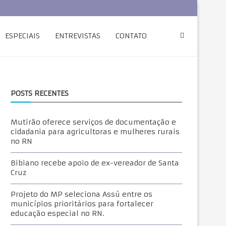
ESPECIAIS
ENTREVISTAS
CONTATO
POSTS RECENTES
Mutirão oferece serviços de documentação e
cidadania para agricultoras e mulheres rurais
no RN
Bibiano recebe apoio de ex-vereador de Santa
Cruz
Projeto do MP seleciona Assú entre os
municípios prioritários para fortalecer
educação especial no RN.