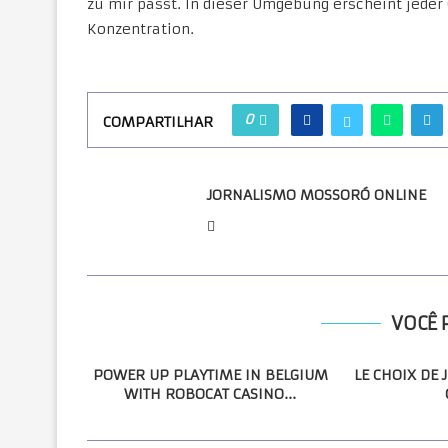
zu mir passt. In dieser Umgebung erscheint jeder
Konzentration.
0
COMPARTILHAR
JORNALISMO MOSSORÓ ONLINE
VOCÊ 
POWER UP PLAYTIME IN BELGIUM
LE CHOIX DE 
WITH ROBOCAT CASINO...