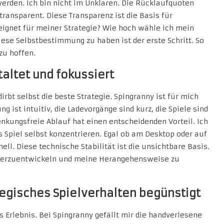
werden. Ich bin nicht im Unklaren. Die Rücklaufquoten
transparent. Diese Transparenz ist die Basis für
eignet für meiner Strategie? Wie hoch wähle ich mein
iese Selbstbestimmung zu haben ist der erste Schritt. So
 zu hoffen.
taltet und fokussiert
rbt selbst die beste Strategie. Spingranny ist für mich
g ist intuitiv, die Ladevorgänge sind kurz, die Spiele sind
enkungsfreie Ablauf hat einen entscheidenden Vorteil. Ich
s Spiel selbst konzentrieren. Egal ob am Desktop oder auf
l. Diese technische Stabilität ist die unsichtbare Basis.
weiterzuentwickeln und meine Herangehensweise zu
ategisches Spielverhalten begünstigt
 Erlebnis. Bei Spingranny gefällt mir die handverlesene