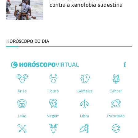
contra a xenofobia sudestina
HORÓSCOPO DO DIA