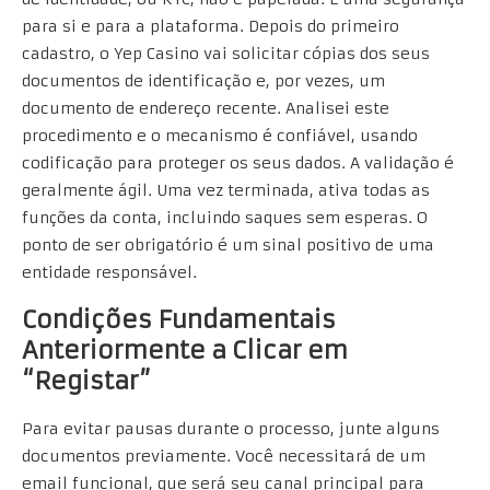
para si e para a plataforma. Depois do primeiro
cadastro, o Yep Casino vai solicitar cópias dos seus
documentos de identificação e, por vezes, um
documento de endereço recente. Analisei este
procedimento e o mecanismo é confiável, usando
codificação para proteger os seus dados. A validação é
geralmente ágil. Uma vez terminada, ativa todas as
funções da conta, incluindo saques sem esperas. O
ponto de ser obrigatório é um sinal positivo de uma
entidade responsável.
Condições Fundamentais
Anteriormente a Clicar em
“Registar”
Para evitar pausas durante o processo, junte alguns
documentos previamente. Você necessitará de um
email funcional, que será seu canal principal para