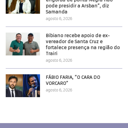
pode presidir a Arsban”, diz
Samanda
agosto 6, 2026
Bibiano recebe apoio de ex-
vereador de Santa Cruz e
fortalece presença na região do
Trairi
agosto 6, 2026
FÁBIO FARIA, “O CARA DO
VORCARO”
agosto 6, 2026