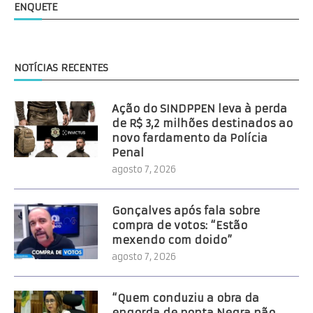
ENQUETE
NOTÍCIAS RECENTES
Ação do SINDPPEN leva à perda
de R$ 3,2 milhões destinados ao
novo fardamento da Polícia
Penal
agosto 7, 2026
Gonçalves após fala sobre
compra de votos: “Estão
mexendo com doido”
agosto 7, 2026
“Quem conduziu a obra da
engorda de ponta Negra não