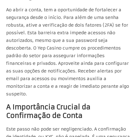
Ao abrir a conta, tem a oportunidade de fortalecer a
segurança desde o início. Para além de uma senha
robusta, ative a verificação de dois fatores (2FA) se for
possível. Esta barreira extra impede acessos não
autorizados, mesmo que a sua password seja
descoberta. O Yep Casino cumpre os procedimentos
padrão do setor para assegurar informações
financeiras e privados. Aproveite ainda para configurar
as suas opções de notificações. Receber alertas por
email para acessos ou movimentos auxilia a
monitorizar a conta e a reagir de imediato perante algo
suspeito.
A Importância Crucial da
Confirmação de Conta
Este passo não pode ser negligenciado. A confirmação
de identidade, ou KYC, não é papelada. É uma segurança