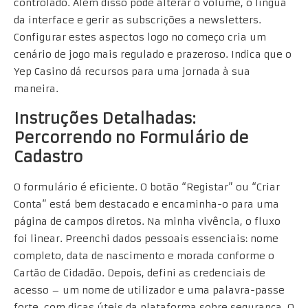
controlado. Além disso pode alterar o volume, o língua
da interface e gerir as subscrições a newsletters.
Configurar estes aspectos logo no começo cria um
cenário de jogo mais regulado e prazeroso. Indica que o
Yep Casino dá recursos para uma jornada à sua
maneira.
Instruções Detalhadas:
Percorrendo no Formulário de
Cadastro
O formulário é eficiente. O botão “Registar” ou “Criar
Conta” está bem destacado e encaminha-o para uma
página de campos diretos. Na minha vivência, o fluxo
foi linear. Preenchi dados pessoais essenciais: nome
completo, data de nascimento e morada conforme o
Cartão de Cidadão. Depois, defini as credenciais de
acesso – um nome de utilizador e uma palavra-passe
forte, com dicas úteis da plataforma sobre segurança. O