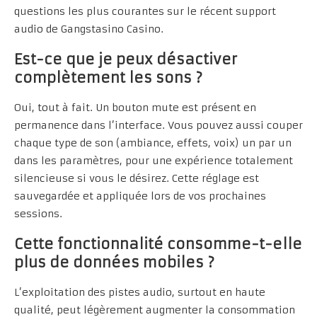
questions les plus courantes sur le récent support
audio de Gangstasino Casino.
Est-ce que je peux désactiver
complètement les sons ?
Oui, tout à fait. Un bouton mute est présent en
permanence dans l’interface. Vous pouvez aussi couper
chaque type de son (ambiance, effets, voix) un par un
dans les paramètres, pour une expérience totalement
silencieuse si vous le désirez. Cette réglage est
sauvegardée et appliquée lors de vos prochaines
sessions.
Cette fonctionnalité consomme-t-elle
plus de données mobiles ?
L’exploitation des pistes audio, surtout en haute
qualité, peut légèrement augmenter la consommation