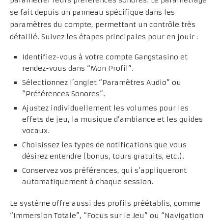
paramétrer leurs préférences sonores. Le paramétrage
se fait depuis un panneau spécifique dans les
paramètres du compte, permettant un contrôle très
détaillé. Suivez les étapes principales pour en jouir :
Identifiez-vous à votre compte Gangstasino et
rendez-vous dans “Mon Profil”.
Sélectionnez l’onglet “Paramètres Audio” ou
“Préférences Sonores”.
Ajustez individuellement les volumes pour les
effets de jeu, la musique d’ambiance et les guides
vocaux.
Choisissez les types de notifications que vous
désirez entendre (bonus, tours gratuits, etc.).
Conservez vos préférences, qui s’appliqueront
automatiquement à chaque session.
Le système offre aussi des profils préétablis, comme
“Immersion Totale”, “Focus sur le Jeu” ou “Navigation