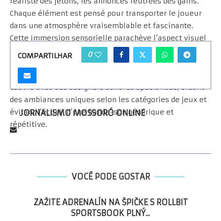
réaliste des jetons, les annonces feutrées des gains.
Chaque élément est pensé pour transporter le joueur
dans une atmosphère vraisemblable et fascinante.
Cette immersion sensorielle parachève l’aspect visuel
et rend chaque session plus attrayante, gardant une
0
COMPARTILHAR
clientèle en attente d’une expérience dense et
authentique. Pour y aboutir, les développeurs ont
œuvré avec des designers sonores spécialisés, créant
des ambiances uniques selon les catégories de jeux et
évitant l’écueil d’une bande-son générique et
JORNALISMO MOSSORÓ ONLINE
répétitive.
VOCÊ PODE GOSTAR
ZAŽITE ADRENALÍN NA ŠPIČKE S ROLLBIT
SPORTSBOOK PLNÝ...