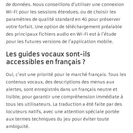
de données. Nous conseillons d’utiliser une connexion
Wi-Fi pour les sessions étendues, ou de choisir les
paramètres de qualité standard en 4G pour préserver
votre forfait. Une option de téléchargement préalable
des principaux fichiers audio en Wi-Fi est à l’étude
pour les futures versions de l’application mobile.
Les guides vocaux sont-ils
accessibles en français ?
Oui, c’est une priorité pour le marché français. Tous les
contenus vocaux, des descriptions des menus aux
alertes, sont enregistrés dans un français neutre et
lisible, pour garantir une compréhension immédiate à
tous les utilisateurs. La traduction a été faite par des
locuteurs natifs, avec une attention spéciale portée
aux termes techniques du jeu pour éviter toute
ambiguïté.