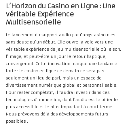
L’Horizon du Casino en Ligne : Une
véritable Expérience
Multisensorielle
Le lancement du support audio par Gangstasino n’est
sans doute qu’un début. Elle ouvre la voie vers une
véritable expérience de jeu multisensorielle où le son,
l’image, et peut-être un jour le retour haptique,
convergeront. Cette innovation marque une tendance
forte : le casino en ligne de demain ne sera pas
seulement un lieu de pari, mais un espace de
divertissement numérique global et personnalisable.
Pour rester compétitif, il faudra investir dans ces
technologies d’immersion, dont l’audio est le pilier le
plus accessible et le plus impactant à court terme.
Nous prévoyons déjà des développements futurs
possibles :