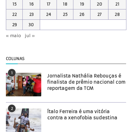
15
16
17
18
19
20
21
22
23
24
25
26
27
28
29
30
« maio
jul »
COLUNAS
1
Jornalista Nathália Rebouças é
finalista de prêmio nacional com
reportagem da TCM
2
Ítalo Ferreira é uma vitória
contra a xenofobia sudestina