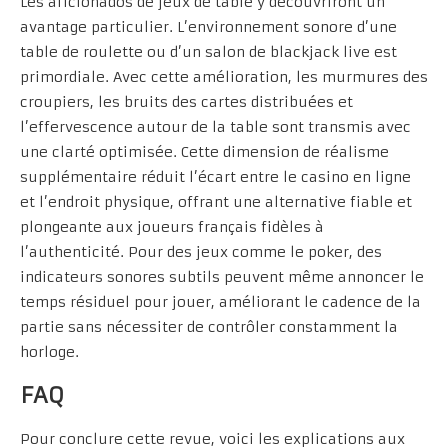
Les aficionados de jeux de table y découvriront un
avantage particulier. L’environnement sonore d’une
table de roulette ou d’un salon de blackjack live est
primordiale. Avec cette amélioration, les murmures des
croupiers, les bruits des cartes distribuées et
l’effervescence autour de la table sont transmis avec
une clarté optimisée. Cette dimension de réalisme
supplémentaire réduit l’écart entre le casino en ligne
et l’endroit physique, offrant une alternative fiable et
plongeante aux joueurs français fidèles à
l’authenticité. Pour des jeux comme le poker, des
indicateurs sonores subtils peuvent même annoncer le
temps résiduel pour jouer, améliorant le cadence de la
partie sans nécessiter de contrôler constamment la
horloge.
FAQ
Pour conclure cette revue, voici les explications aux