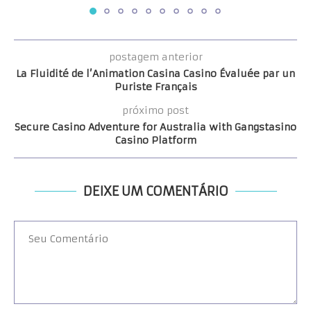
postagem anterior
La Fluidité de l’Animation Casina Casino Évaluée par un
Puriste Français
próximo post
Secure Casino Adventure for Australia with Gangstasino
Casino Platform
DEIXE UM COMENTÁRIO