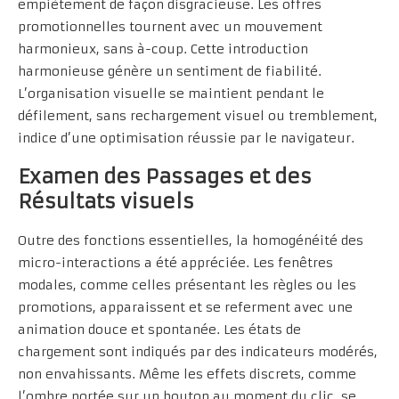
empiètement de façon disgracieuse. Les offres
promotionnelles tournent avec un mouvement
harmonieux, sans à-coup. Cette introduction
harmonieuse génère un sentiment de fiabilité.
L’organisation visuelle se maintient pendant le
défilement, sans rechargement visuel ou tremblement,
indice d’une optimisation réussie par le navigateur.
Examen des Passages et des
Résultats visuels
Outre des fonctions essentielles, la homogénéité des
micro-interactions a été appréciée. Les fenêtres
modales, comme celles présentant les règles ou les
promotions, apparaissent et se referment avec une
animation douce et spontanée. Les états de
chargement sont indiqués par des indicateurs modérés,
non envahissants. Même les effets discrets, comme
l’ombre portée sur un bouton au moment du clic, se