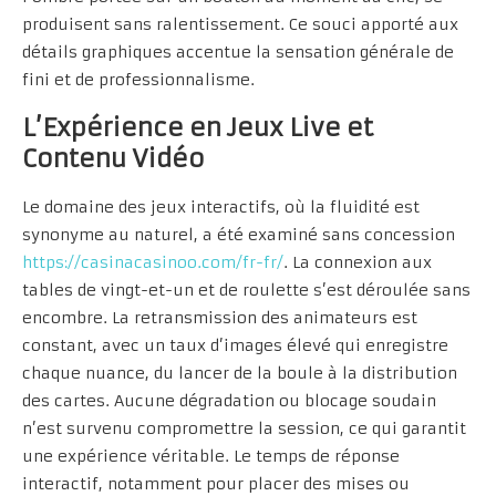
produisent sans ralentissement. Ce souci apporté aux
détails graphiques accentue la sensation générale de
fini et de professionnalisme.
L’Expérience en Jeux Live et
Contenu Vidéo
Le domaine des jeux interactifs, où la fluidité est
synonyme au naturel, a été examiné sans concession
https://casinacasinoo.com/fr-fr/
. La connexion aux
tables de vingt-et-un et de roulette s’est déroulée sans
encombre. La retransmission des animateurs est
constant, avec un taux d’images élevé qui enregistre
chaque nuance, du lancer de la boule à la distribution
des cartes. Aucune dégradation ou blocage soudain
n’est survenu compromettre la session, ce qui garantit
une expérience véritable. Le temps de réponse
interactif, notamment pour placer des mises ou