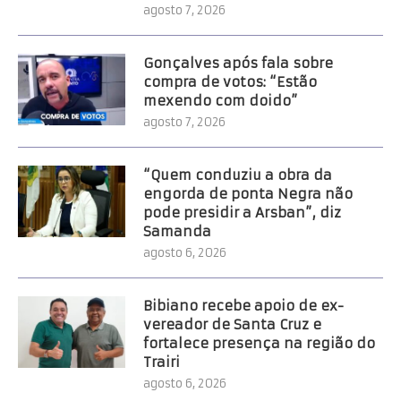
agosto 7, 2026
Gonçalves após fala sobre
compra de votos: “Estão
mexendo com doido”
agosto 7, 2026
“Quem conduziu a obra da
engorda de ponta Negra não
pode presidir a Arsban”, diz
Samanda
agosto 6, 2026
Bibiano recebe apoio de ex-
vereador de Santa Cruz e
fortalece presença na região do
Trairi
agosto 6, 2026