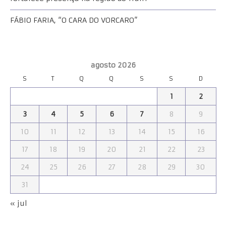
FÁBIO FARIA, “O CARA DO VORCARO”
agosto 2026
S
T
Q
Q
S
S
D
1
2
3
4
5
6
7
8
9
10
11
12
13
14
15
16
17
18
19
20
21
22
23
24
25
26
27
28
29
30
31
« jul