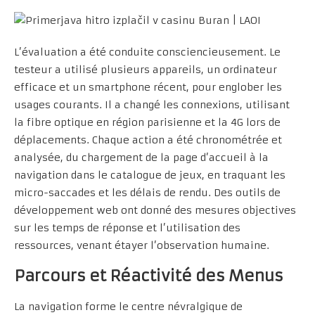
L’évaluation a été conduite consciencieusement. Le
testeur a utilisé plusieurs appareils, un ordinateur
efficace et un smartphone récent, pour englober les
usages courants. Il a changé les connexions, utilisant
la fibre optique en région parisienne et la 4G lors de
déplacements. Chaque action a été chronométrée et
analysée, du chargement de la page d’accueil à la
navigation dans le catalogue de jeux, en traquant les
micro-saccades et les délais de rendu. Des outils de
développement web ont donné des mesures objectives
sur les temps de réponse et l’utilisation des
ressources, venant étayer l’observation humaine.
Parcours et Réactivité des Menus
La navigation forme le centre névralgique de