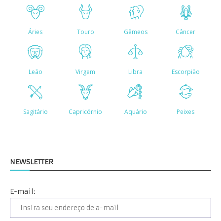
NEWSLETTER
E-mail: