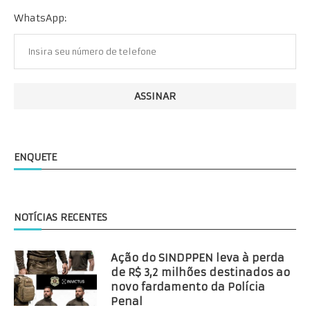
WhatsApp:
ENQUETE
NOTÍCIAS RECENTES
Ação do SINDPPEN leva à perda
de R$ 3,2 milhões destinados ao
novo fardamento da Polícia
Penal