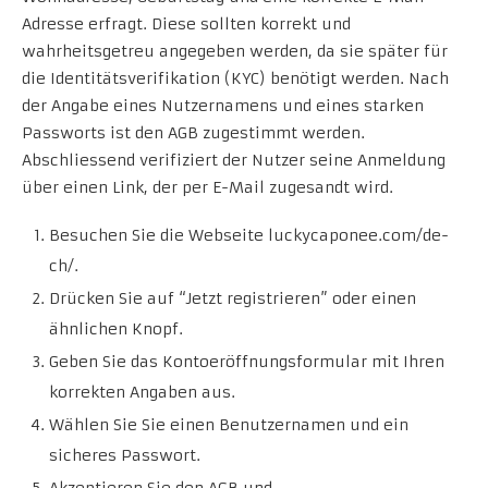
Adresse erfragt. Diese sollten korrekt und
wahrheitsgetreu angegeben werden, da sie später für
die Identitätsverifikation (KYC) benötigt werden. Nach
der Angabe eines Nutzernamens und eines starken
Passworts ist den AGB zugestimmt werden.
Abschliessend verifiziert der Nutzer seine Anmeldung
über einen Link, der per E-Mail zugesandt wird.
Besuchen Sie die Webseite luckycaponee.com/de-
ch/.
Drücken Sie auf “Jetzt registrieren” oder einen
ähnlichen Knopf.
Geben Sie das Kontoeröffnungsformular mit Ihren
korrekten Angaben aus.
Wählen Sie Sie einen Benutzernamen und ein
sicheres Passwort.