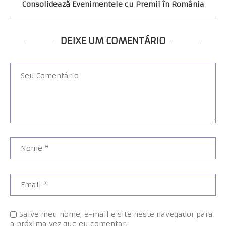
Consolidează Evenimentele cu Premii în România
DEIXE UM COMENTÁRIO
Salve meu nome, e-mail e site neste navegador para
a próxima vez que eu comentar.