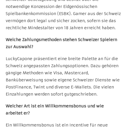
notwendige Konzession der Eidgenössischen
Spielbankenkommission (ESBK). Gamer aus der Schweiz
vermögen dort legal und sicher zocken, sofern sie das
rechtliche Mindestalter von 18 Jahren erreicht haben.
Welche Zahlungsmethoden stehen Schweizer Spielern
zur Auswahl?
LuckyCapone präsentiert eine breite Palette an für die
Schweiz angepassten Zahlungsoptionen. Dazu gehören
gängige Methoden wie Visa, Mastercard,
Banküberweisung sowie eigene Schweizer Dienste wie
PostFinance, Twint und diverse E-Wallets. Die vielen
Einzahlungen werden sofort gutgeschrieben.
Welcher Art ist ein Willkommensbonus und wie
arbeitet er?
Ein Willkommensbonus ist ein Incentive für neue