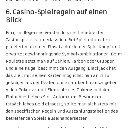
6. Casino-Spielregeln auf einen
Blick
Ein grundlegendes Verständnis der beliebtesten
Casinospiele ist unerlässlich. Bei Spielautomaten
platziert man einen Einsatz, drückt den Spin-Knopf und
erwartet gewinnbringende Symbolkombinationen. Beim
Roulette setzt man auf Zahlen, Farben oder Gruppen,
und eine Kugel bestimmt den Ausgang. Blackjack hat
das Ziel, mit seinen Karten möglichst nah an 21 zu
gelangen als der Dealer, ohne darüber hinauszugehen.
Video Poker vereint Elemente des Pokerns mit der
Einfachheit eines Slot-Automaten. Bevor man
tatsächliches Geld einsetzt, sollte man sich stets mit
den spezifischen Regeln und Auszahlungstabellen des
betreffenden Spiels auseinandersetzen.