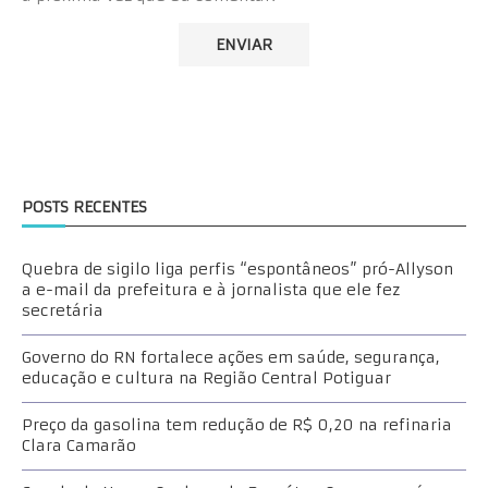
POSTS RECENTES
Quebra de sigilo liga perfis “espontâneos” pró-Allyson
a e-mail da prefeitura e à jornalista que ele fez
secretária
Governo do RN fortalece ações em saúde, segurança,
educação e cultura na Região Central Potiguar
Preço da gasolina tem redução de R$ 0,20 na refinaria
Clara Camarão