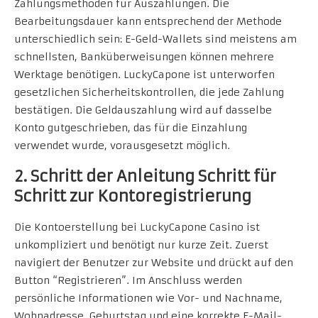
Zahlungsmethoden für Auszahlungen. Die
Bearbeitungsdauer kann entsprechend der Methode
unterschiedlich sein: E-Geld-Wallets sind meistens am
schnellsten, Banküberweisungen können mehrere
Werktage benötigen. LuckyCapone ist unterworfen
gesetzlichen Sicherheitskontrollen, die jede Zahlung
bestätigen. Die Geldauszahlung wird auf dasselbe
Konto gutgeschrieben, das für die Einzahlung
verwendet wurde, vorausgesetzt möglich.
2. Schritt der Anleitung Schritt für
Schritt zur Kontoregistrierung
Die Kontoerstellung bei LuckyCapone Casino ist
unkompliziert und benötigt nur kurze Zeit. Zuerst
navigiert der Benutzer zur Website und drückt auf den
Button “Registrieren”. Im Anschluss werden
persönliche Informationen wie Vor- und Nachname,
Wohnadresse, Geburtstag und eine korrekte E-Mail-