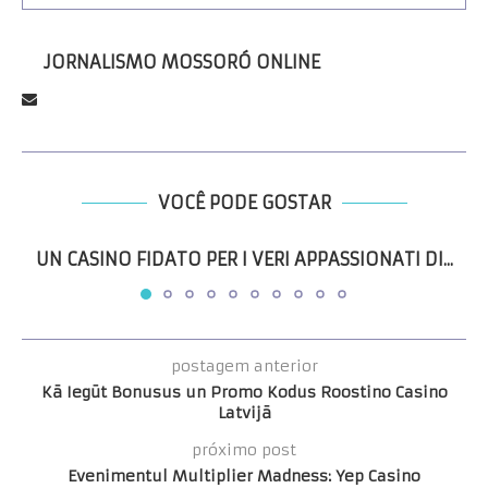
JORNALISMO MOSSORÓ ONLINE
VOCÊ PODE GOSTAR
UN CASINO FIDATO PER I VERI APPASSIONATI DI...
postagem anterior
Kā Iegūt Bonusus un Promo Kodus Roostino Casino
Latvijā
próximo post
Evenimentul Multiplier Madness: Yep Casino