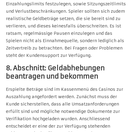
Einzahlungslimits festzulegen, sowie Sitzungszeitlimits
und Verlustbeschränkungen. Spieler sollten sich zudem
realistische Geldbeträge setzen, die sie bereit sind zu
verlieren, und dieses keinesfalls überschreiten. Es ist
ratsam, regelmässige Pausen einzulegen und das
Spielen nicht als Einnahmequelle, sondern lediglich als
Zeitvertreib zu betrachten. Bei Fragen oder Problemen
steht der Kundensupport zur Verfügung.
8. Abschnitt: Geldabhebungen
beantragen und bekommen
Erspielte Beträge sind im Kassenmenü des Casinos zur
Auszahlung angefordert werden. Zunächst muss der
Kunde sicherstellen, dass alle Umsatzanforderungen
erfüllt sind und mögliche notwendige Dokumente zur
Verifikation hochgeladen wurden. Anschliessend
entscheidet er eine der zur Verfügung stehenden