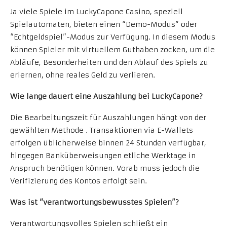
Ja viele Spiele im LuckyCapone Casino, speziell
Spielautomaten, bieten einen “Demo-Modus” oder
“Echtgeldspiel”-Modus zur Verfügung. In diesem Modus
können Spieler mit virtuellem Guthaben zocken, um die
Abläufe, Besonderheiten und den Ablauf des Spiels zu
erlernen, ohne reales Geld zu verlieren.
Wie lange dauert eine Auszahlung bei LuckyCapone?
Die Bearbeitungszeit für Auszahlungen hängt von der
gewählten Methode . Transaktionen via E-Wallets
erfolgen üblicherweise binnen 24 Stunden verfügbar,
hingegen Banküberweisungen etliche Werktage in
Anspruch benötigen können. Vorab muss jedoch die
Verifizierung des Kontos erfolgt sein.
Was ist “verantwortungsbewusstes Spielen”?
Verantwortungsvolles Spielen schließt ein