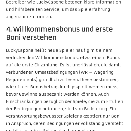
Betreiber wie LuckyCapone betonen klare Information
und hilfsbereiten Service, um das Spielerfahrung
angenehm zu formen.
4. Willkommensbonus und erste
Boni verstehen
LuckyCapone heißt neue Spieler häufig mit einem
verlockenden Willkommensbonus, etwa einem Bonus
auf die erste Einzahlung. Es ist unerlässlich, die damit
verbundenen Umsatzbedingungen (WR – Wagering
Requirements) gründlich zu lesen. Diese bestimmen,
wie oft der Bonusbetrag durchgespielt werden muss,
bevor Gewinne ausbezahlt werden können. Auch
Einschränkungen bezüglich der Spiele, die zum Erfüllen
der Bedingungen beitragen, sind von Bedeutung. Ein
verantwortungsbewusster Spieler akzeptiert nur Boni
in Anspruch, deren Bedingungen er vollständig versteht
und die zu seiner Spielweise harmonieren.