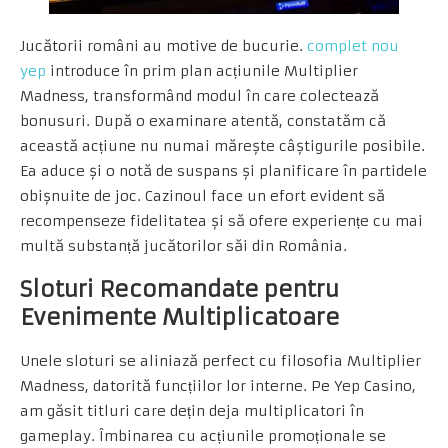
Jucătorii români au motive de bucurie.
complet nou
yep
introduce în prim plan acțiunile Multiplier
Madness, transformând modul în care colectează
bonusuri. După o examinare atentă, constatăm că
această acțiune nu numai mărește câștigurile posibile.
Ea aduce și o notă de suspans și planificare în partidele
obișnuite de joc. Cazinoul face un efort evident să
recompenseze fidelitatea și să ofere experiențe cu mai
multă substanță jucătorilor săi din România.
Sloturi Recomandate pentru
Evenimente Multiplicatoare
Unele sloturi se aliniază perfect cu filosofia Multiplier
Madness, datorită funcțiilor lor interne. Pe Yep Casino,
am găsit titluri care dețin deja multiplicatori în
gameplay. Îmbinarea cu acțiunile promoționale se