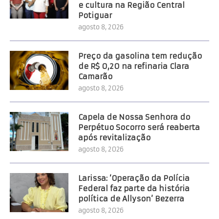
e cultura na Região Central
Potiguar
agosto 8, 2026
Preço da gasolina tem redução
de R$ 0,20 na refinaria Clara
Camarão
agosto 8, 2026
Capela de Nossa Senhora do
Perpétuo Socorro será reaberta
após revitalização
agosto 8, 2026
Larissa: ‘Operação da Polícia
Federal faz parte da história
política de Allyson’ Bezerra
agosto 8, 2026