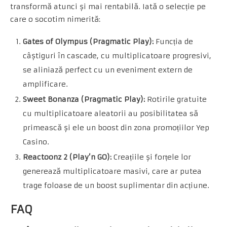
transformă atunci și mai rentabilă. Iată o selecție pe
care o socotim nimerită:
Gates of Olympus (Pragmatic Play):
Funcția de
câștiguri în cascade, cu multiplicatoare progresivi,
se aliniază perfect cu un eveniment extern de
amplificare.
Sweet Bonanza (Pragmatic Play):
Rotirile gratuite
cu multiplicatoare aleatorii au posibilitatea să
primească și ele un boost din zona promoțiilor Yep
Casino.
Reactoonz 2 (Play’n GO):
Creațiile și forțele lor
generează multiplicatoare masivi, care ar putea
trage foloase de un boost suplimentar din acțiune.
FAQ