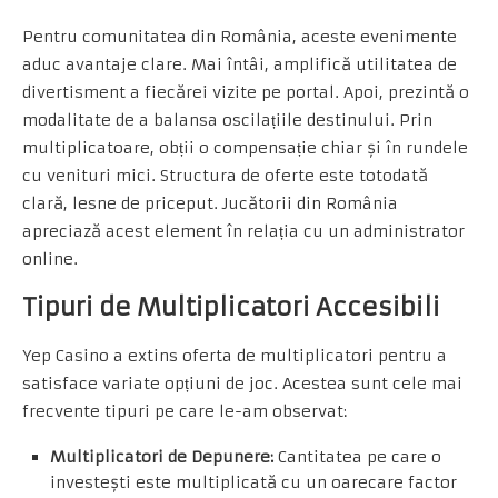
Pentru comunitatea din România, aceste evenimente
aduc avantaje clare. Mai întâi, amplifică utilitatea de
divertisment a fiecărei vizite pe portal. Apoi, prezintă o
modalitate de a balansa oscilațiile destinului. Prin
multiplicatoare, obții o compensație chiar și în rundele
cu venituri mici. Structura de oferte este totodată
clară, lesne de priceput. Jucătorii din România
apreciază acest element în relația cu un administrator
online.
Tipuri de Multiplicatori Accesibili
Yep Casino a extins oferta de multiplicatori pentru a
satisface variate opțiuni de joc. Acestea sunt cele mai
frecvente tipuri pe care le-am observat:
Multiplicatori de Depunere:
Cantitatea pe care o
investești este multiplicată cu un oarecare factor