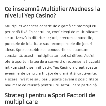
Ce înseamnă Multiplier Madness la
nivelul Yep Casino?
Multiplier Madness constituie o gamă de promoții cu
perioadă fixă. În cadrul lor, coeficienți de multiplicare
se utilizează la diferite acțiuni, precum depunerile,
punctele de loialitate sau recompensele din jocuri
alese. Spre deosebire de bonusurile cu cuantum
constantă, acești multiplicatori pot să difere. Astfel,
oferă oportunitatea de a converti o recompensă uzuală
într-un câștig semnificativ. Yep Casino a creat aceste
evenimente pentru a fi ușor de urmărit și captivante.
Fiecare învârtire sau pariu poate deveni o posibilitate
mai mare de reușită pentru utilizatorii care participă.
Strategii pentru a Spori Factorii de
multiplicare