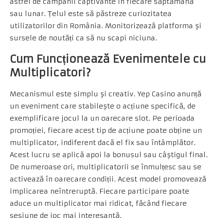
astfel de campanii captivante în fiecare săptămână
sau lunar. Țelul este să păstreze curiozitatea
utilizatorilor din România. Monitorizează platforma și
sursele de noutăți ca să nu scapi niciuna.
Cum Funcționează Evenimentele cu
Multiplicatori?
Mecanismul este simplu și creativ. Yep Casino anunță
un eveniment care stabilește o acțiune specifică, de
exemplificare jocul la un oarecare slot. Pe perioada
promoției, fiecare acest tip de acțiune poate obține un
multiplicator, indiferent dacă el fix sau întâmplător.
Acest lucru se aplică apoi la bonusul sau câștigul final.
De numeroase ori, multiplicatorii se înmulțesc sau se
activează în oarecare condiții. Acest model promovează
implicarea neîntreruptă. Fiecare participare poate
aduce un multiplicator mai ridicat, făcând fiecare
sesiune de joc mai interesantă.