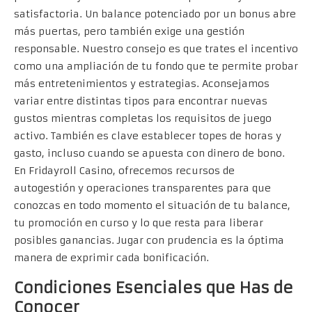
satisfactoria. Un balance potenciado por un bonus abre
más puertas, pero también exige una gestión
responsable. Nuestro consejo es que trates el incentivo
como una ampliación de tu fondo que te permite probar
más entretenimientos y estrategias. Aconsejamos
variar entre distintas tipos para encontrar nuevas
gustos mientras completas los requisitos de juego
activo. También es clave establecer topes de horas y
gasto, incluso cuando se apuesta con dinero de bono.
En Fridayroll Casino, ofrecemos recursos de
autogestión y operaciones transparentes para que
conozcas en todo momento el situación de tu balance,
tu promoción en curso y lo que resta para liberar
posibles ganancias. Jugar con prudencia es la óptima
manera de exprimir cada bonificación.
Condiciones Esenciales que Has de
Conocer