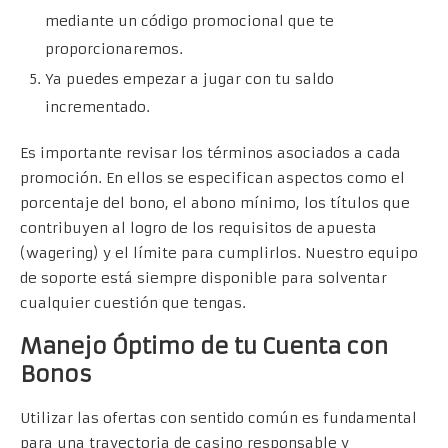
mediante un código promocional que te
proporcionaremos.
Ya puedes empezar a jugar con tu saldo
incrementado.
Es importante revisar los términos asociados a cada
promoción. En ellos se especifican aspectos como el
porcentaje del bono, el abono mínimo, los títulos que
contribuyen al logro de los requisitos de apuesta
(wagering) y el límite para cumplirlos. Nuestro equipo
de soporte está siempre disponible para solventar
cualquier cuestión que tengas.
Manejo Óptimo de tu Cuenta con
Bonos
Utilizar las ofertas con sentido común es fundamental
para una trayectoria de casino responsable y