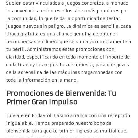
Suelen estar vinculados a juegos concretos, a menudo
los novedades recientes o los slots más populares por
la comunidad, lo que te da la oportunidad de testar
juegos nuevos sin peligro. La dinámica es sencilla: cada
tirada gratuita es una chance genuina de obtener
recompensas en dinero que se sumarán directamente a
tu perfil. Administramos estas promociones con
claridad, especificando en todo momento el importe de
cada tirada y los requisitos de apuesta, para que gozes
de la adrenalina de las máquinas tragamonedas con
toda la información en la mano.
Promociones de Bienvenida: Tu
Primer Gran Impulso
Tu viaje en Fridayroll Casino arranca con una recepción
inigualable. Hemos preparado nuestro bono de
bienvenida para que tu primer ingreso se multiplique,