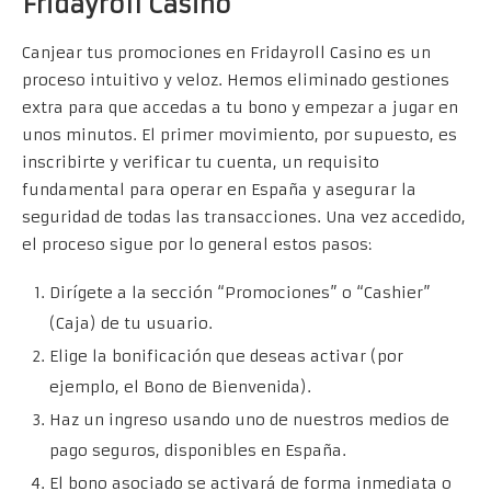
Fridayroll Casino
Canjear tus promociones en Fridayroll Casino es un
proceso intuitivo y veloz. Hemos eliminado gestiones
extra para que accedas a tu bono y empezar a jugar en
unos minutos. El primer movimiento, por supuesto, es
inscribirte y verificar tu cuenta, un requisito
fundamental para operar en España y asegurar la
seguridad de todas las transacciones. Una vez accedido,
el proceso sigue por lo general estos pasos:
Dirígete a la sección “Promociones” o “Cashier”
(Caja) de tu usuario.
Elige la bonificación que deseas activar (por
ejemplo, el Bono de Bienvenida).
Haz un ingreso usando uno de nuestros medios de
pago seguros, disponibles en España.
El bono asociado se activará de forma inmediata o