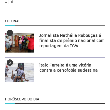
« jul
COLUNAS
1
Jornalista Nathália Rebouças é
finalista de prêmio nacional com
reportagem da TCM
2
Ítalo Ferreira é uma vitória
contra a xenofobia sudestina
HORÓSCOPO DO DIA