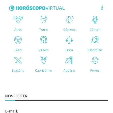
NEWSLETTER
E-mail: