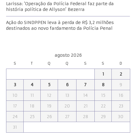
Larissa: ‘Operação da Polícia Federal faz parte da
história política de Allyson’ Bezerra
Ação do SINDPPEN leva à perda de R$ 3,2 milhões
destinados ao novo fardamento da Polícia Penal
agosto 2026
S
T
Q
Q
S
S
D
1
2
3
4
5
6
7
8
9
10
11
12
13
14
15
16
17
18
19
20
21
22
23
24
25
26
27
28
29
30
31