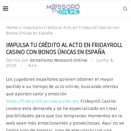
Home
»
Impulsa tu Crédito al Acto en Fridayroll Casino con
Bonos Únicas en España
IMPULSA TU CRÉDITO AL ACTO EN FRIDAYROLL
CASINO CON BONOS ÚNICAS EN ESPAÑA
Escrito por
Jornalismo Mossoró Online
junho 8,
2026
A+
A-
Los jugadores españoles quieren obtener el mayor
partido a su tiempo de ocio online, buscando ofertas
que aporten valor y emoción
https://fridayrollcasinoo.eu/es-es
. Fridayroll Casino
conoce esta demanda y se ha especializado en crear
posibilidades para que tus tempranas momentos en la
web sean más emocionantes y provechosas. Aquí no se
limita solo de apostar, sino de ejecutarlo con una