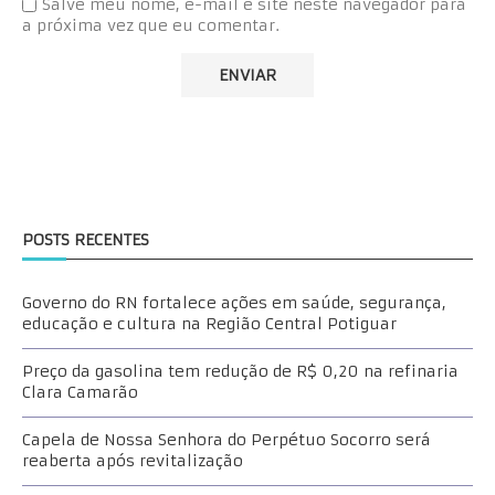
Salve meu nome, e-mail e site neste navegador para
a próxima vez que eu comentar.
POSTS RECENTES
Governo do RN fortalece ações em saúde, segurança,
educação e cultura na Região Central Potiguar
Preço da gasolina tem redução de R$ 0,20 na refinaria
Clara Camarão
Capela de Nossa Senhora do Perpétuo Socorro será
reaberta após revitalização