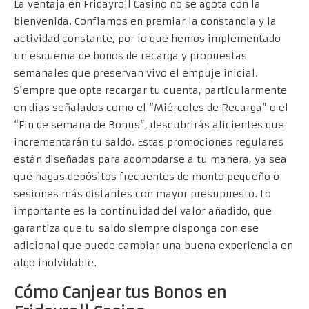
La ventaja en Fridayroll Casino no se agota con la
bienvenida. Confiamos en premiar la constancia y la
actividad constante, por lo que hemos implementado
un esquema de bonos de recarga y propuestas
semanales que preservan vivo el empuje inicial.
Siempre que opte recargar tu cuenta, particularmente
en días señalados como el “Miércoles de Recarga” o el
“Fin de semana de Bonus”, descubrirás alicientes que
incrementarán tu saldo. Estas promociones regulares
están diseñadas para acomodarse a tu manera, ya sea
que hagas depósitos frecuentes de monto pequeño o
sesiones más distantes con mayor presupuesto. Lo
importante es la continuidad del valor añadido, que
garantiza que tu saldo siempre disponga con ese
adicional que puede cambiar una buena experiencia en
algo inolvidable.
Cómo Canjear tus Bonos en