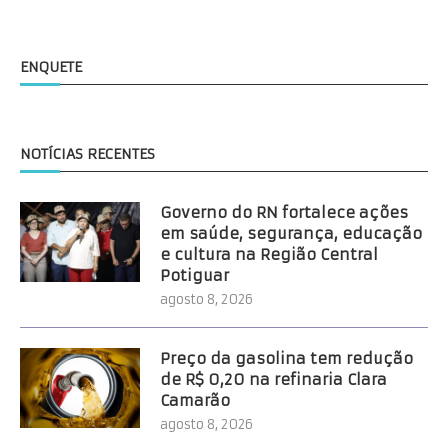
ENQUETE
NOTÍCIAS RECENTES
Governo do RN fortalece ações
em saúde, segurança, educação
e cultura na Região Central
Potiguar
agosto 8, 2026
Preço da gasolina tem redução
de R$ 0,20 na refinaria Clara
Camarão
agosto 8, 2026