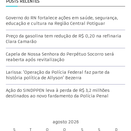
POSTS RECENTES
Governo do RN fortalece ações em saúde, segurança,
educação e cultura na Região Central Potiguar
Preço da gasolina tem redução de R$ 0,20 na refinaria
Clara Camarão
Capela de Nossa Senhora do Perpétuo Socorro será
reaberta após revitalização
Larissa: ‘Operação da Polícia Federal faz parte da
história política de Allyson’ Bezerra
Ação do SINDPPEN leva à perda de R$ 3,2 milhões
destinados ao novo fardamento da Polícia Penal
agosto 2026
S
T
Q
Q
S
S
D