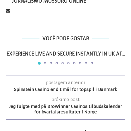
JORNALISMO MOSSORÓ ONLINE
VOCÊ PODE GOSTAR
EXPERIENCE LIVE AND SECURE INSTANTLY IN UK AT...
postagem anterior
Spinstein Casino er dit mål for topspil i Danmark
próximo post
Jeg fulgte med på BroWinner Casinos tilbudskalender
for kvartalsresultater i Norge