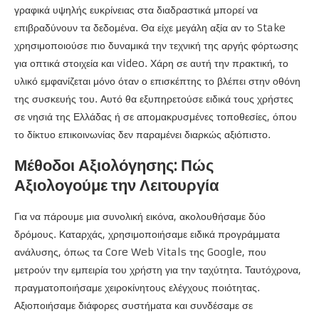
γραφικά υψηλής ευκρίνειας στα διαδραστικά μπορεί να
επιβραδύνουν τα δεδομένα. Θα είχε μεγάλη αξία αν το Stake
χρησιμοποιούσε πιο δυναμικά την τεχνική της αργής φόρτωσης
για οπτικά στοιχεία και video. Χάρη σε αυτή την πρακτική, το
υλικό εμφανίζεται μόνο όταν ο επισκέπτης το βλέπει στην οθόνη
της συσκευής του. Αυτό θα εξυπηρετούσε ειδικά τους χρήστες
σε νησιά της Ελλάδας ή σε απομακρυσμένες τοποθεσίες, όπου
το δίκτυο επικοινωνίας δεν παραμένει διαρκώς αξιόπιστο.
Μέθοδοι Αξιολόγησης: Πώς
Αξιολογούμε την Λειτουργία
Για να πάρουμε μια συνολική εικόνα, ακολουθήσαμε δύο
δρόμους. Καταρχάς, χρησιμοποιήσαμε ειδικά προγράμματα
ανάλυσης, όπως τα Core Web Vitals της Google, που
μετρούν την εμπειρία του χρήστη για την ταχύτητα. Ταυτόχρονα,
πραγματοποιήσαμε χειροκίνητους ελέγχους ποιότητας.
Αξιοποιήσαμε διάφορες συστήματα και συνδέσαμε σε