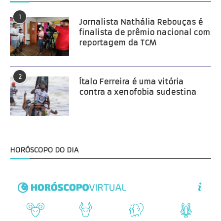
1
Jornalista Nathália Rebouças é
finalista de prêmio nacional com
reportagem da TCM
2
Ítalo Ferreira é uma vitória
contra a xenofobia sudestina
HORÓSCOPO DO DIA