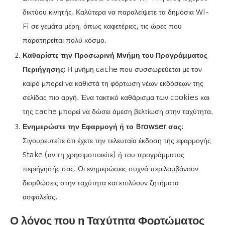
δικτύου κινητής. Καλύτερα να παραλείψετε τα δημόσια Wi-
Fi σε γεμάτα μέρη, όπως καφετέριες, τις ώρες που
παρατηρείται πολύ κόσμο.
Καθαρίστε την Προσωρινή Μνήμη του Προγράμματος
Περιήγησης:
Η μνήμη cache που συσσωρεύεται με τον
καιρό μπορεί να καθιστά τη φόρτωση νέων εκδόσεων της
σελίδας πιο αργή. Ένα τακτικό καθάρισμα των cookies και
της cache μπορεί να δώσει άμεση βελτίωση στην ταχύτητα.
Ενημερώστε την Εφαρμογή ή το Browser σας:
Σιγουρευτείτε ότι έχετε την τελευταία έκδοση της εφαρμογής
Stake (αν τη χρησιμοποιείτε) ή του προγράμματος
περιήγησής σας. Οι ενημερώσεις συχνά περιλαμβάνουν
διορθώσεις στην ταχύτητα και επιλύουν ζητήματα
ασφαλείας.
Ο λόγος που η Ταχύτητα Φορτώματος