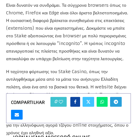
Είναι δυνατόν να συνδράμει. Τα σύγχρονα browsers όπως το
Chrome, Firefox και Edge είναι όλοι άριστα βελτιστοποιημένα.
Η ουσιαστική διαφορά βρίσκεται συνηθισμένα στις επεκτάσεις
(extensions) που είναι εγκατεστημένες. Δοκιμάστε να μπείτε
στο Stake αξιοποιώντας ένα browser με πολύ περιορισμένες
πρόσθετα ή σε λειτουργία “incognito”. Η τρόπος incognito
απενεργοποιεί τις πλείστες προσθήκες και είναι δυνατόν να
αποκαλύψει αν υπάρχει βελτίωση στην ταχύτητα λειτουργίας.
Η ταχύτητα φόρτωσης του Stake Casino, όπως την
αντιληφθήκαμε μέσα από τα μάτια του ανήσυχου Ελλαδίτη
πελάτη, είναι ένα από τα βασικά του θετικά. Η website δείχνει
ότι έχει επενδύσει πολλά στην τεχνική υποδομή. Το αποτέλεσμα
0
είναι μια ομοιόμορφη και ταχύτατη περιήγηση στις πολλές φορές.
COMPARTILHAR
Υφίστανται βέβαια δυνατότητες βελτίωσης για ακραίες συνθήκες
internet, αλλά η αποτελέσματά της θέτει ένα υψηλό πρότυπο
για την ελληνόφωνη αγορά τζόγου online στοιχήματος, όπου ο
χρόνος έχει αληθινή αξία.