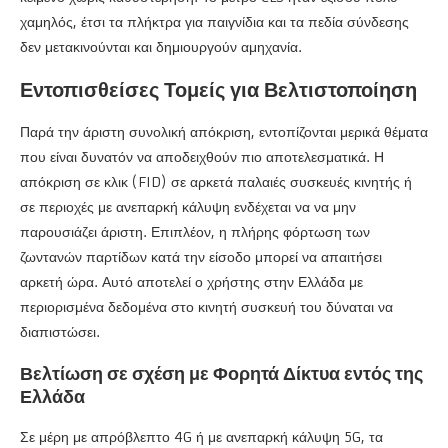
χαμηλός, έτσι τα πλήκτρα για παιγνίδια και τα πεδία σύνδεσης
δεν μετακινούνται και δημιουργούν αμηχανία.
Εντοπισθείσες Τομείς για Βελτιστοποίηση
Παρά την άριστη συνολική απόκριση, εντοπίζονται μερικά θέματα
που είναι δυνατόν να αποδειχθούν πιο αποτελεσματικά. Η
απόκριση σε κλικ (FID) σε αρκετά παλαιές συσκευές κινητής ή
σε περιοχές με ανεπαρκή κάλυψη ενδέχεται να να μην
παρουσιάζει άριστη. Επιπλέον, η πλήρης φόρτωση των
ζωντανών παρτίδων κατά την είσοδο μπορεί να απαιτήσει
αρκετή ώρα. Αυτό αποτελεί ο χρήστης στην Ελλάδα με
περιορισμένα δεδομένα στο κινητή συσκευή του δύναται να
διαπιστώσει.
Βελτίωση σε σχέση με Φορητά Δίκτυα εντός της
Ελλάδα
Σε μέρη με απρόβλεπτο 4G ή με ανεπαρκή κάλυψη 5G, τα