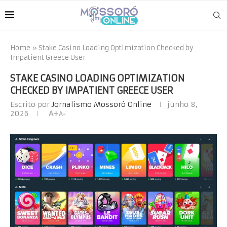
Home
»
Stake Casino Loading Optimization Checked by
Impatient Greece User
STAKE CASINO LOADING OPTIMIZATION
CHECKED BY IMPATIENT GREECE USER
Escrito por
Jornalismo Mossoró Online
junho 8,
2026
A+
A-