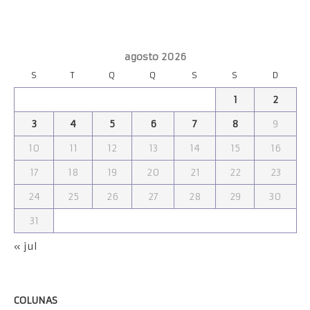
agosto 2026
S
T
Q
Q
S
S
D
1
2
3
4
5
6
7
8
9
10
11
12
13
14
15
16
17
18
19
20
21
22
23
24
25
26
27
28
29
30
31
« jul
COLUNAS