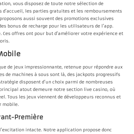
ation, vous disposez de toute notre sélection de
s d’accueil, les parties gratuites et les remboursements
 proposons aussi souvent des promotions exclusives
s bonus de recharge pour les utilisateurs de l’app.
é. Ces offres ont pour but d’améliorer votre expérience et
oris.
Mobile
que de jeux impressionnante, retenue pour répondre aux
es de machines à sous sont là, des jackpots progressifs
stratégie disposent d’un choix parmi de nombreuses
 principal atout demeure notre section live casino, où
éel. Tous les jeux viennent de développeurs reconnus et
r mobile.
vant-Première
excitation intacte. Notre application propose donc