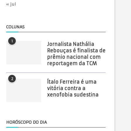
« jul
COLUNAS
1
Jornalista Nathália
Rebouças é finalista de
prêmio nacional com
reportagem da TCM
2
Ítalo Ferreira é uma
vitória contra a
xenofobia sudestina
HORÓSCOPO DO DIA