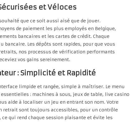
 Sécurisées et Véloces
souhaité que ce soit aussi aisé que de jouer.
 moyens de paiement les plus employés en Belgique,
ments bancaires et les cartes de crédit. Chaque
au bancaire. Les dépôts sont rapides, pour que vous
retraits, nos processus de vérification performants
receviez vos gains sereinement.
teur : Simplicité et Rapidité
nterface limpide et rangée, simple à maîtriser. Le menu
essentielles : machines à sous, jeux de table, live casino
us aide à localiser un jeu en entrant son nom. Votre
 retrait sont toujours accessibles, pour un contrôle
, ce qui rend chaque session plaisante et évite les