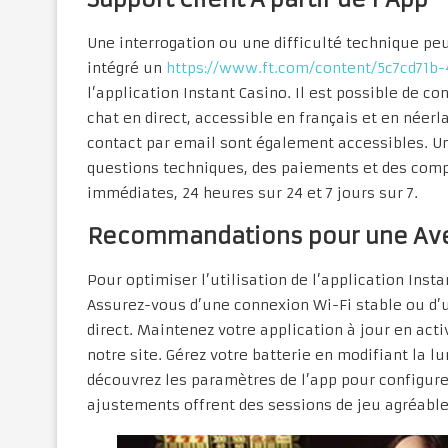
Une interrogation ou une difficulté technique pe
intégré un
https://www.ft.com/content/5c7cd71b
l’application Instant Casino. Il est possible de co
chat en direct, accessible en français et en néerl
contact par email sont également accessibles. Un
questions techniques, des paiements et des compt
immédiates, 24 heures sur 24 et 7 jours sur 7.
Recommandations pour une Ave
Pour optimiser l’utilisation de l’application In
Assurez-vous d’une connexion Wi-Fi stable ou d’u
direct. Maintenez votre application à jour en act
notre site. Gérez votre batterie en modifiant la 
découvrez les paramètres de l’app pour configurer
ajustements offrent des sessions de jeu agréable