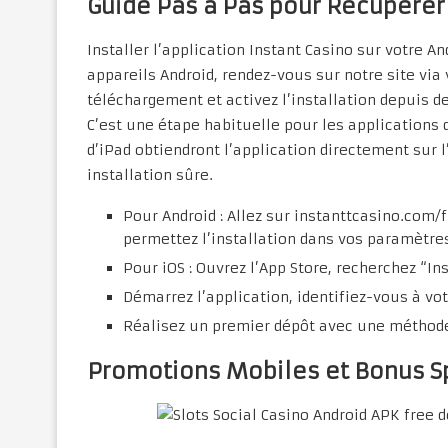
Guide Pas à Pas pour Récupérer 
Installer l’application Instant Casino sur votre 
appareils Android, rendez-vous sur notre site via 
téléchargement et activez l’installation depuis 
C’est une étape habituelle pour les applications d
d’iPad obtiendront l’application directement sur
installation sûre.
Pour Android : Allez sur instanttcasino.com/f
permettez l’installation dans vos paramètre
Pour iOS : Ouvrez l’App Store, recherchez “In
Démarrez l’application, identifiez-vous à v
Réalisez un premier dépôt avec une méthode 
Promotions Mobiles et Bonus S