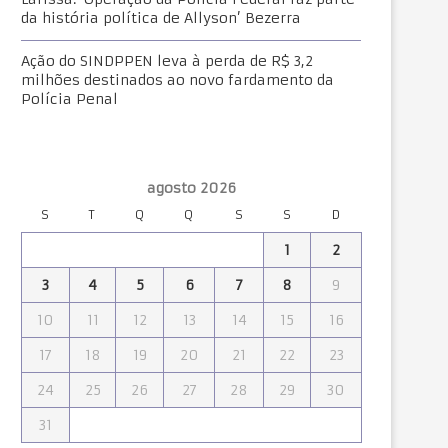
da história política de Allyson’ Bezerra
Ação do SINDPPEN leva à perda de R$ 3,2
milhões destinados ao novo fardamento da
Polícia Penal
agosto 2026
S
T
Q
Q
S
S
D
1
2
3
4
5
6
7
8
9
10
11
12
13
14
15
16
17
18
19
20
21
22
23
24
25
26
27
28
29
30
31