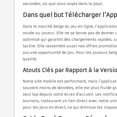
secondes, où que vous soyez dans le pays.
Dans quel but Télécharger l’App
Dans le marché belge du jeu en ligne, l’applicati
vouée au joueur. Elle ne se borne pas de donner 
optimisé qui garantit des chargements rapides, un
tactile. Elle rassemble aussi nos offres promotio
aucune opportunité de jeu. Pour les joueurs belge
qualité.
Atouts Clés par Rapport à la Versi
Notre site mobile est performant, mais l’applicat
souvent moins de données, elle est plus fluide g
seul tap depuis votre écran d’accueil. Les notifi
tournois, instaurant un lien direct avec notre uni
pour les jeux en direct, ce qui diminue les risqu