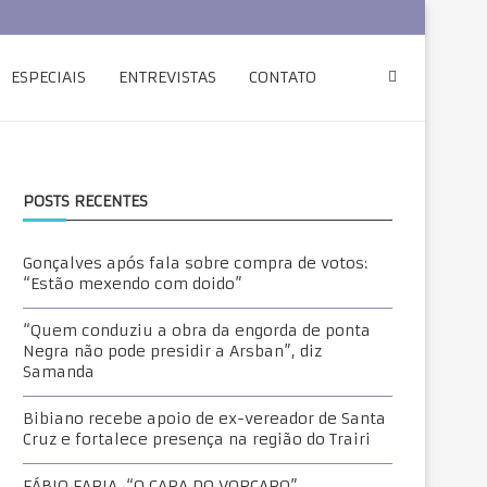
ESPECIAIS
ENTREVISTAS
CONTATO
POSTS RECENTES
Gonçalves após fala sobre compra de votos:
“Estão mexendo com doido”
“Quem conduziu a obra da engorda de ponta
Negra não pode presidir a Arsban”, diz
Samanda
Bibiano recebe apoio de ex-vereador de Santa
Cruz e fortalece presença na região do Trairi
FÁBIO FARIA, “O CARA DO VORCARO”